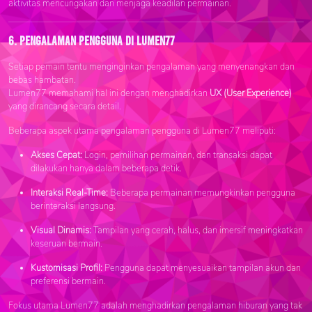
aktivitas mencurigakan dan menjaga keadilan permainan.
6. Pengalaman Pengguna di Lumen77
Setiap pemain tentu menginginkan pengalaman yang menyenangkan dan
bebas hambatan.
Lumen77 memahami hal ini dengan menghadirkan
UX (User Experience)
yang dirancang secara detail.
Beberapa aspek utama pengalaman pengguna di Lumen77 meliputi:
Akses Cepat:
Login, pemilihan permainan, dan transaksi dapat
dilakukan hanya dalam beberapa detik.
Interaksi Real-Time:
Beberapa permainan memungkinkan pengguna
berinteraksi langsung.
Visual Dinamis:
Tampilan yang cerah, halus, dan imersif meningkatkan
keseruan bermain.
Kustomisasi Profil:
Pengguna dapat menyesuaikan tampilan akun dan
preferensi bermain.
Fokus utama Lumen77 adalah menghadirkan pengalaman hiburan yang tak