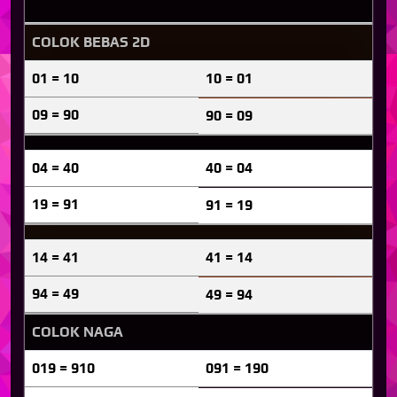
COLOK BEBAS 2D
01 = 10
10 = 01
09 = 90
90 = 09
04 = 40
40 = 04
19 = 91
91 = 19
14 = 41
41 = 14
94 = 49
49 = 94
COLOK NAGA
019 = 910
091 = 190