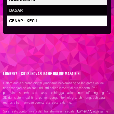
DASAR
GENAP - KECIL
Lumen77 | Situs Inovasi Game Online Masa Kini
Dalam dunia hiburan digital yang terus berkembang pesat, game online
telah menjadi salah satu industri paling inovatif di era modern. Dari
permainan sederhana berbasis teks hingga platform interaktif dengan grafis
3D dan sistem real-time, perkembangan teknologi telah mengubah cara
manusia bermain dan berinteraksi secara daring.
Salah satu contoh nyata dari transformasi ini adalah
Lumen77
, situs game