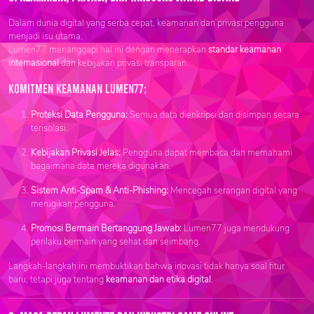
Dalam dunia digital yang serba cepat, keamanan dan privasi pengguna
menjadi isu utama.
Lumen77 menanggapi hal ini dengan menerapkan
standar keamanan
internasional
dan kebijakan privasi transparan.
Komitmen Keamanan Lumen77:
Proteksi Data Pengguna:
Semua data dienkripsi dan disimpan secara
terisolasi.
Kebijakan Privasi Jelas:
Pengguna dapat membaca dan memahami
bagaimana data mereka digunakan.
Sistem Anti-Spam & Anti-Phishing:
Mencegah serangan digital yang
merugikan pengguna.
Promosi Bermain Bertanggung Jawab:
Lumen77 juga mendukung
perilaku bermain yang sehat dan seimbang.
Langkah-langkah ini membuktikan bahwa inovasi tidak hanya soal fitur
baru, tetapi juga tentang
keamanan dan etika digital
.