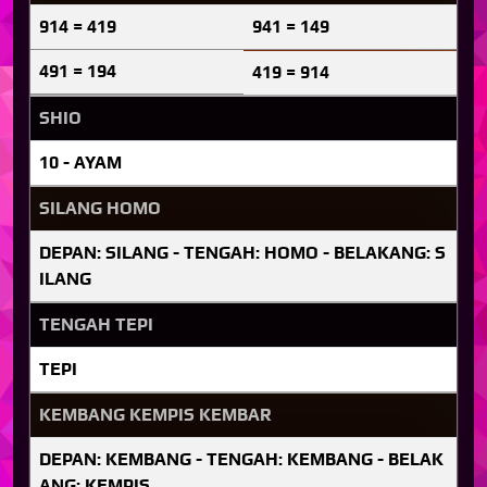
914 = 419
941 = 149
491 = 194
419 = 914
SHIO
10 - AYAM
SILANG HOMO
DEPAN: SILANG - TENGAH: HOMO - BELAKANG: S
ILANG
TENGAH TEPI
TEPI
KEMBANG KEMPIS KEMBAR
DEPAN: KEMBANG - TENGAH: KEMBANG - BELAK
ANG: KEMPIS