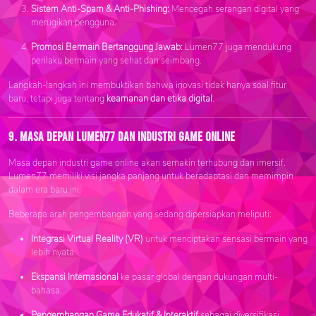
Sistem Anti-Spam & Anti-Phishing:
Mencegah serangan digital yang
merugikan pengguna.
Promosi Bermain Bertanggung Jawab:
Lumen77 juga mendukung
perilaku bermain yang sehat dan seimbang.
Langkah-langkah ini membuktikan bahwa inovasi tidak hanya soal fitur
baru, tetapi juga tentang
keamanan dan etika digital
.
9. Masa Depan Lumen77 dan Industri Game Online
Masa depan industri game online akan semakin terhubung dan imersif.
Lumen77 memiliki visi jangka panjang untuk beradaptasi dan memimpin
dalam era baru ini.
Beberapa arah pengembangan yang sedang dipersiapkan meliputi:
Integrasi Virtual Reality (VR)
untuk menciptakan sensasi bermain yang
lebih nyata.
Ekspansi Internasional
ke pasar global dengan dukungan multi-
bahasa.
Pengembangan Game Edukatif & Interaktif
sebagai diversifikasi