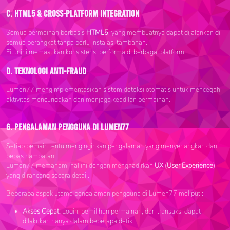
c. HTML5 & Cross-Platform Integration
Semua permainan berbasis
HTML5
, yang membuatnya dapat dijalankan di
semua perangkat tanpa perlu instalasi tambahan.
Fitur ini memastikan konsistensi performa di berbagai platform.
d. Teknologi Anti-Fraud
Lumen77 mengimplementasikan sistem deteksi otomatis untuk mencegah
aktivitas mencurigakan dan menjaga keadilan permainan.
6. Pengalaman Pengguna di Lumen77
Setiap pemain tentu menginginkan pengalaman yang menyenangkan dan
bebas hambatan.
Lumen77 memahami hal ini dengan menghadirkan
UX (User Experience)
yang dirancang secara detail.
Beberapa aspek utama pengalaman pengguna di Lumen77 meliputi:
Akses Cepat:
Login, pemilihan permainan, dan transaksi dapat
dilakukan hanya dalam beberapa detik.