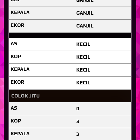
GANJIL
GANJIL
GANJIL
KECIL
KECIL
KECIL
KECIL
COLOK JITU
0
3
3