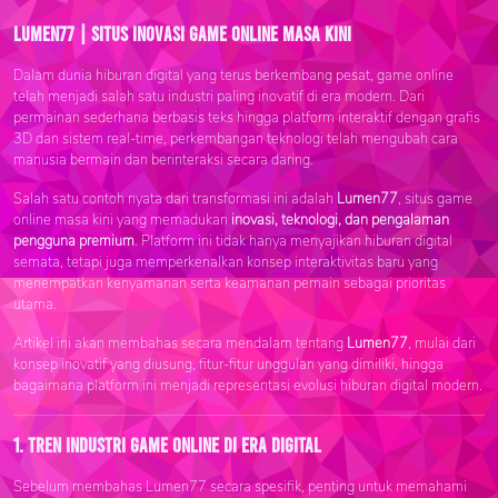
Lumen77 | Situs Inovasi Game Online Masa Kini
Dalam dunia hiburan digital yang terus berkembang pesat, game online
telah menjadi salah satu industri paling inovatif di era modern. Dari
permainan sederhana berbasis teks hingga platform interaktif dengan grafis
3D dan sistem real-time, perkembangan teknologi telah mengubah cara
manusia bermain dan berinteraksi secara daring.
Salah satu contoh nyata dari transformasi ini adalah
Lumen77
, situs game
online masa kini yang memadukan
inovasi, teknologi, dan pengalaman
pengguna premium
. Platform ini tidak hanya menyajikan hiburan digital
semata, tetapi juga memperkenalkan konsep interaktivitas baru yang
menempatkan kenyamanan serta keamanan pemain sebagai prioritas
utama.
Artikel ini akan membahas secara mendalam tentang
Lumen77
, mulai dari
konsep inovatif yang diusung, fitur-fitur unggulan yang dimiliki, hingga
bagaimana platform ini menjadi representasi evolusi hiburan digital modern.
1. Tren Industri Game Online di Era Digital
Sebelum membahas Lumen77 secara spesifik, penting untuk memahami