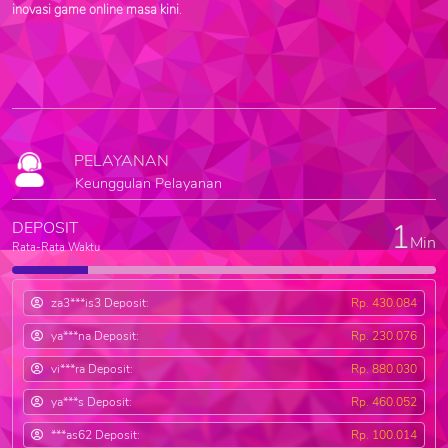
inovasi game online masa kini
.
PELAYANAN
Keunggulan Pelayanan
1
DEPOSIT
Min
Rata-Rata Waktu
za3***is3 Deposit:
Rp. 430.084
ya***na Deposit:
Rp. 230.076
vi***ra Deposit:
Rp. 880.030
ya***s Deposit:
Rp. 460.052
***as62 Deposit:
Rp. 100.014