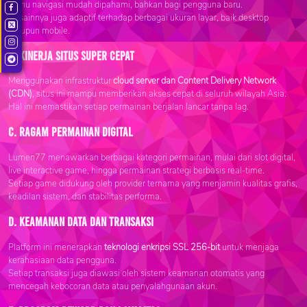
Menu navigasi mudah dipahami, bahkan bagi pengguna baru.
Desainnya juga adaptif terhadap berbagai ukuran layar, baik desktop
maupun mobile.
b. Kinerja Situs Super Cepat
Menggunakan infrastruktur
cloud server dan Content Delivery Network
(CDN)
, situs ini mampu memberikan akses cepat di seluruh wilayah Asia.
Hal ini memastikan setiap permainan berjalan lancar tanpa lag.
c. Ragam Permainan Digital
Lumen77 menawarkan berbagai kategori permainan, mulai dari slot digital,
live interactive game, hingga permainan strategi berbasis real-time.
Setiap game didukung oleh provider ternama yang menjamin kualitas grafis,
keadilan sistem, dan stabilitas performa.
d. Keamanan Data dan Transaksi
Platform ini menerapkan
teknologi enkripsi SSL 256-bit
untuk menjaga
kerahasiaan data pengguna.
Setiap transaksi juga diawasi oleh sistem keamanan otomatis yang
mencegah kebocoran data atau penyalahgunaan akun.