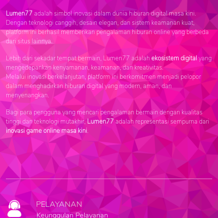
Lumen77
adalah simbol inovasi dalam dunia hiburan digital masa kini.
Dengan teknologi canggih, desain elegan, dan sistem keamanan kuat,
platform ini berhasil memberikan pengalaman hiburan online yang berbeda
dari situs lainnya.
Lebih dari sekadar tempat bermain, Lumen77 adalah
ekosistem digital
yang
mengedepankan kenyamanan, keamanan, dan kreativitas.
Melalui inovasi berkelanjutan, platform ini berkomitmen menjadi pelopor
dalam menghadirkan hiburan digital yang modern, aman, dan
menyenangkan.
Bagi para pengguna yang mencari pengalaman bermain dengan kualitas
tinggi dan teknologi mutakhir,
Lumen77
adalah representasi sempurna dari
inovasi game online masa kini
.
PELAYANAN
Keunggulan Pelayanan