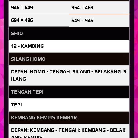
946 = 649
964 = 469
694 = 496
649 = 946
SHIO
12 - KAMBING
SILANG HOMO
DEPAN: HOMO - TENGAH: SILANG - BELAKANG: S
ILANG
TENGAH TEPI
TEPI
KEMBANG KEMPIS KEMBAR
DEPAN: KEMBANG - TENGAH: KEMBANG - BELAK
ANG: KEMPIS