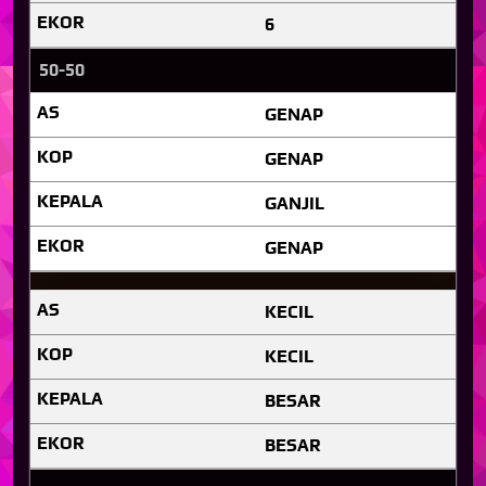
6
50-50
GENAP
GENAP
GANJIL
GENAP
KECIL
KECIL
BESAR
BESAR