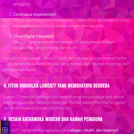
pengguna.
Continuous Improvement:
Tim pengembang terus memperbarui sistem, fitur, dan tampilan untuk
menjaga kualitas serta relevansi dengan tren masa kini.
Smart Digital Integration:
Menggunakan sistem pintar berbasis AI untuk menghadirkan
pengalaman yang personal dan efisien.
Filosofi ini menjadikan Lumen77 lebih dari sekadar situs permainan online
— ia adalah inovasi berkelanjutan yang memadukan hiburan, teknologi, dan
pengalaman digital.
4. Fitur Unggulan Lumen77 yang Membuatnya Berbeda
Lumen77 memiliki berbagai fitur modern yang menjadi daya tarik utama
bagi pengguna dari berbagai kalangan. Berikut adalah fitur-fitur unggulan
yang membedakannya dari platform lain:
a. Desain Antarmuka Modern dan Ramah Pengguna
x
Lumen77 menghadirkan tampilan yang
elegan, intuitif, dan responsif
.