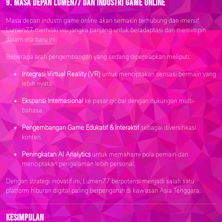
9. Masa Depan Lumen77 dan Industri Game Online
Masa depan industri game online akan semakin terhubung dan imersif.
Lumen77 memiliki visi jangka panjang untuk beradaptasi dan memimpin
dalam era baru ini.
Beberapa arah pengembangan yang sedang dipersiapkan meliputi:
Integrasi Virtual Reality (VR)
untuk menciptakan sensasi bermain yang
lebih nyata.
Ekspansi Internasional
ke pasar global dengan dukungan multi-
bahasa.
Pengembangan Game Edukatif & Interaktif
sebagai diversifikasi
konten.
Peningkatan AI Analytics
untuk memahami pola pemain dan
menciptakan pengalaman lebih personal.
Dengan strategi inovatif ini, Lumen77 berpotensi menjadi salah satu
platform hiburan digital paling berpengaruh di kawasan Asia Tenggara.
Kesimpulan