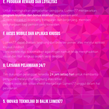
e. Program Reward dan Loyalitas
Untuk meningkatkan pengalaman pengguna, Lumen77 menawarkan
program loyalitas dan bonus eksklusif
bagi pemain aktif.
Sistem reward ini dirancang transparan dan berjenjang, memberi
penghargaan bagi pemain yang konsisten.
f. Akses Mobile dan Aplikasi Khusus
Lumen77 dapat diakses langsung dari browser ponsel atau melalui aplikasi
khusus Android.
Versi mobile-nya dioptimalkan agar ringan namun tetap menghadirkan
visual dan fitur lengkap seperti versi desktop.
g. Layanan Pelanggan 24/7
Tim dukungan pelanggan tersedia
24 jam setiap hari
untuk membantu
pengguna melalui chat langsung atau email.
Respon cepat dan solusi efektif menjadikan Lumen77 unggul dalam hal
pelayanan.
5. Inovasi Teknologi di Balik Lumen77