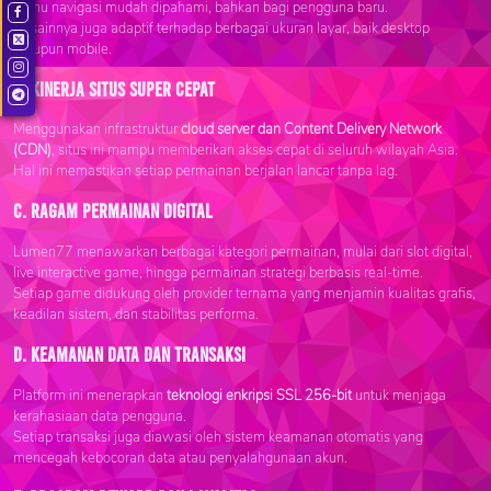
Menu navigasi mudah dipahami, bahkan bagi pengguna baru.
Desainnya juga adaptif terhadap berbagai ukuran layar, baik desktop
maupun mobile.
b. Kinerja Situs Super Cepat
Menggunakan infrastruktur
cloud server dan Content Delivery Network
(CDN)
, situs ini mampu memberikan akses cepat di seluruh wilayah Asia.
Hal ini memastikan setiap permainan berjalan lancar tanpa lag.
c. Ragam Permainan Digital
Lumen77 menawarkan berbagai kategori permainan, mulai dari slot digital,
live interactive game, hingga permainan strategi berbasis real-time.
Setiap game didukung oleh provider ternama yang menjamin kualitas grafis,
keadilan sistem, dan stabilitas performa.
d. Keamanan Data dan Transaksi
Platform ini menerapkan
teknologi enkripsi SSL 256-bit
untuk menjaga
kerahasiaan data pengguna.
Setiap transaksi juga diawasi oleh sistem keamanan otomatis yang
mencegah kebocoran data atau penyalahgunaan akun.