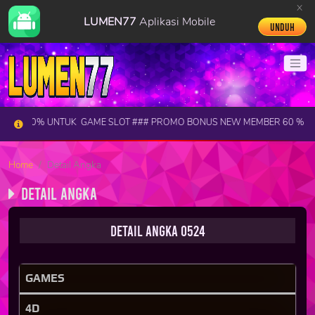
x
LUMEN77
Aplikasi Mobile
Unduh
 UNTUK GAME SLOT ### PROMO BONUS NEW MEMBER 60 % UNTUK GAM
Home
Detail Angka
Detail Angka
Detail Angka 0524
GAMES
4D