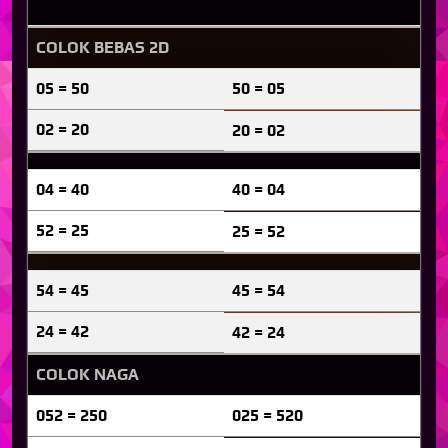
COLOK BEBAS 2D
05 = 50
50 = 05
02 = 20
20 = 02
04 = 40
40 = 04
52 = 25
25 = 52
54 = 45
45 = 54
24 = 42
42 = 24
COLOK NAGA
052 = 250
025 = 520