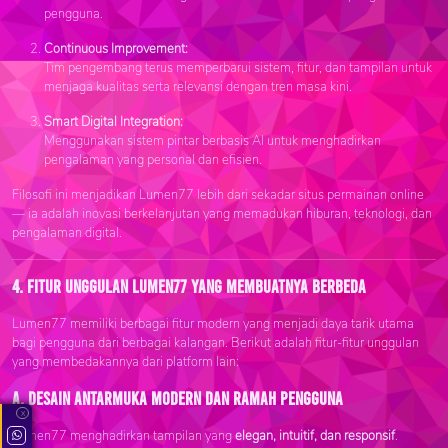
pengguna.
Continuous Improvement:
Tim pengembang terus memperbarui sistem, fitur, dan tampilan untuk
menjaga kualitas serta relevansi dengan tren masa kini.
Smart Digital Integration:
Menggunakan sistem pintar berbasis AI untuk menghadirkan
pengalaman yang personal dan efisien.
Filosofi ini menjadikan Lumen77 lebih dari sekadar situs permainan online
— ia adalah inovasi berkelanjutan yang memadukan hiburan, teknologi, dan
pengalaman digital.
4. Fitur Unggulan Lumen77 yang Membuatnya Berbeda
Lumen77 memiliki berbagai fitur modern yang menjadi daya tarik utama
bagi pengguna dari berbagai kalangan. Berikut adalah fitur-fitur unggulan
yang membedakannya dari platform lain:
a. Desain Antarmuka Modern dan Ramah Pengguna
x
Lumen77 menghadirkan tampilan yang
elegan, intuitif, dan responsif
.