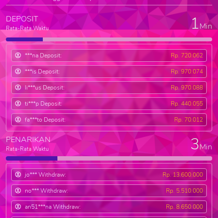
1
DEPOSIT
Min
Rata-Rata Waktu
***na Deposit:
Rp. 720.062
***is Deposit:
Rp. 970.074
li***us Deposit:
Rp. 970.088
ti***p Deposit:
Rp. 440.055
fa***to Deposit:
Rp. 70.012
3
PENARIKAN
Min
Rata-Rata Waktu
jo*** Withdraw:
Rp. 13.600.000
no*** Withdraw:
Rp. 5.510.000
an51***na Withdraw:
Rp. 8.650.000