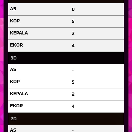
0
5
2
4
3D
-
5
2
4
2D
-