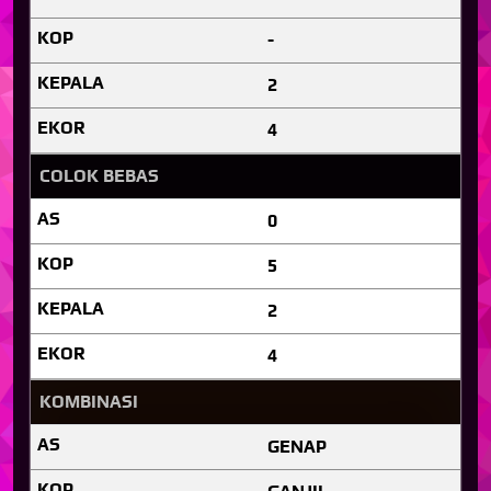
-
2
4
COLOK BEBAS
0
5
2
4
KOMBINASI
GENAP