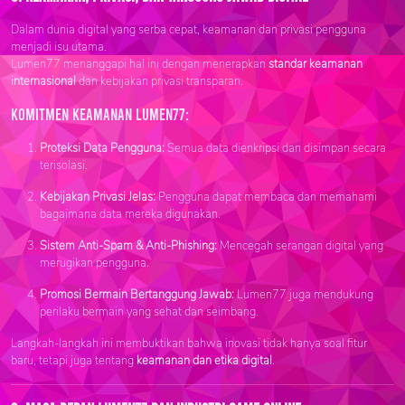
Dalam dunia digital yang serba cepat, keamanan dan privasi pengguna
menjadi isu utama.
Lumen77 menanggapi hal ini dengan menerapkan
standar keamanan
internasional
dan kebijakan privasi transparan.
Komitmen Keamanan Lumen77:
Proteksi Data Pengguna:
Semua data dienkripsi dan disimpan secara
terisolasi.
Kebijakan Privasi Jelas:
Pengguna dapat membaca dan memahami
bagaimana data mereka digunakan.
Sistem Anti-Spam & Anti-Phishing:
Mencegah serangan digital yang
merugikan pengguna.
Promosi Bermain Bertanggung Jawab:
Lumen77 juga mendukung
perilaku bermain yang sehat dan seimbang.
Langkah-langkah ini membuktikan bahwa inovasi tidak hanya soal fitur
baru, tetapi juga tentang
keamanan dan etika digital
.