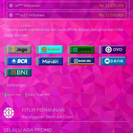
re*** Withdraw:
Rp. 11.170.000
***us17 Withdraw:
Rp. 12.530.000
*Selama bank maintenance dan bank offline deposit dan penarikan tidak
dapat diproses.
Keterangan:
Bank Aktif
Bank Tidak Aktif
FITUR PERMAINAN
Keunggulan Bermain Disini
SELALU ADA PROMO