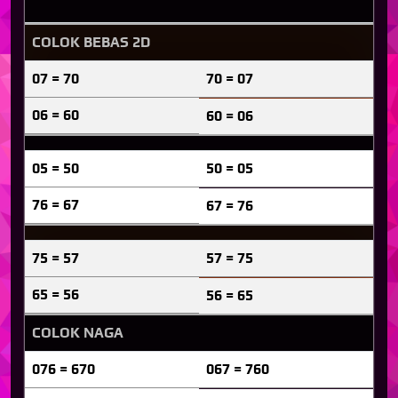
COLOK BEBAS 2D
07 = 70
70 = 07
06 = 60
60 = 06
05 = 50
50 = 05
76 = 67
67 = 76
75 = 57
57 = 75
65 = 56
56 = 65
COLOK NAGA
076 = 670
067 = 760