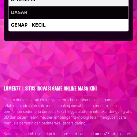
DASAR
GENAP - KECIL
Lumen77 | Situs Inovasi Game Online Masa Kini
Dalam dunia hiburan digital yang terus berkembang pesat, game online
telah menjadi salah satu industri paling inovatif di era modern. Dari
permainan sederhana berbasis teks hingga platform interaktif dengan grafis
3D dan sistem real-time, perkembangan teknologi telah mengubah cara
manusia bermain dan berinteraksi secara daring.
Salah satu contoh nyata dari transformasi ini adalah
Lumen77
, situs game