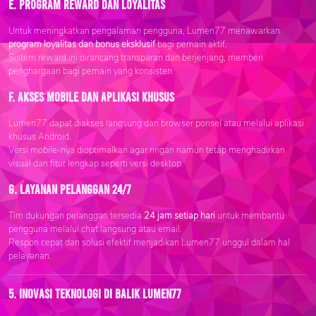
e. Program Reward dan Loyalitas
Untuk meningkatkan pengalaman pengguna, Lumen77 menawarkan
program loyalitas dan bonus eksklusif
bagi pemain aktif.
Sistem reward ini dirancang transparan dan berjenjang, memberi
penghargaan bagi pemain yang konsisten.
f. Akses Mobile dan Aplikasi Khusus
Lumen77 dapat diakses langsung dari browser ponsel atau melalui aplikasi
khusus Android.
Versi mobile-nya dioptimalkan agar ringan namun tetap menghadirkan
visual dan fitur lengkap seperti versi desktop.
g. Layanan Pelanggan 24/7
Tim dukungan pelanggan tersedia
24 jam setiap hari
untuk membantu
pengguna melalui chat langsung atau email.
Respon cepat dan solusi efektif menjadikan Lumen77 unggul dalam hal
pelayanan.
5. Inovasi Teknologi di Balik Lumen77