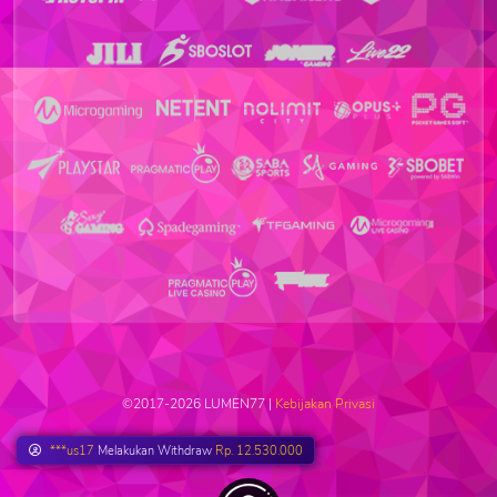
©2017-2026 LUMEN77 |
Kebijakan Privasi
***us17
Melakukan Withdraw
Rp. 12.530.000