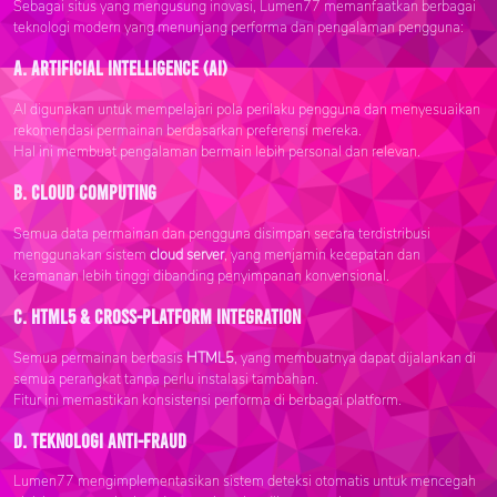
Sebagai situs yang mengusung inovasi, Lumen77 memanfaatkan berbagai
teknologi modern yang menunjang performa dan pengalaman pengguna:
a. Artificial Intelligence (AI)
AI digunakan untuk mempelajari pola perilaku pengguna dan menyesuaikan
rekomendasi permainan berdasarkan preferensi mereka.
Hal ini membuat pengalaman bermain lebih personal dan relevan.
b. Cloud Computing
Semua data permainan dan pengguna disimpan secara terdistribusi
menggunakan sistem
cloud server
, yang menjamin kecepatan dan
keamanan lebih tinggi dibanding penyimpanan konvensional.
c. HTML5 & Cross-Platform Integration
Semua permainan berbasis
HTML5
, yang membuatnya dapat dijalankan di
semua perangkat tanpa perlu instalasi tambahan.
Fitur ini memastikan konsistensi performa di berbagai platform.
d. Teknologi Anti-Fraud
Lumen77 mengimplementasikan sistem deteksi otomatis untuk mencegah