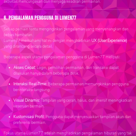
aktivitas mencurigakan dan menjaga keadilan permainan.
6. Pengalaman Pengguna di Lumen77
Setiap pemain tentu menginginkan pengalaman yang menyenangkan dan
bebas hambatan.
Lumen77 memahami hal ini dengan menghadirkan
UX (User Experience)
yang dirancang secara detail.
Beberapa aspek utama pengalaman pengguna di Lumen77 meliputi:
Akses Cepat:
Login, pemilihan permainan, dan transaksi dapat
dilakukan hanya dalam beberapa detik.
Interaksi Real-Time:
Beberapa permainan memungkinkan pengguna
berinteraksi langsung.
Visual Dinamis:
Tampilan yang cerah, halus, dan imersif meningkatkan
keseruan bermain.
Kustomisasi Profil:
Pengguna dapat menyesuaikan tampilan akun dan
preferensi bermain.
Fokus utama Lumen77 adalah menghadirkan pengalaman hiburan yang tak