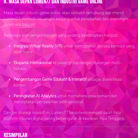
9. Masa Depan Lumen77 dan Industri Game Online
Masa depan industri game online akan semakin terhubung dan imersif.
Lumen77 memiliki visi jangka panjang untuk beradaptasi dan memimpin
dalam era baru ini.
Beberapa arah pengembangan yang sedang dipersiapkan meliputi:
Integrasi Virtual Reality (VR)
untuk menciptakan sensasi bermain yang
lebih nyata.
Ekspansi Internasional
ke pasar global dengan dukungan multi-
bahasa.
Pengembangan Game Edukatif & Interaktif
sebagai diversifikasi
konten.
Peningkatan AI Analytics
untuk memahami pola pemain dan
menciptakan pengalaman lebih personal.
Dengan strategi inovatif ini, Lumen77 berpotensi menjadi salah satu
platform hiburan digital paling berpengaruh di kawasan Asia Tenggara.
Kesimpulan