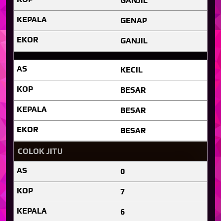
GANJIL
GENAP
GANJIL
KECIL
BESAR
BESAR
BESAR
COLOK JITU
0
7
6