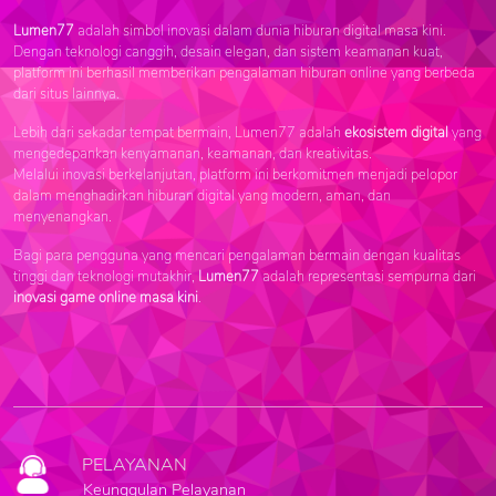
Lumen77
adalah simbol inovasi dalam dunia hiburan digital masa kini.
Dengan teknologi canggih, desain elegan, dan sistem keamanan kuat,
platform ini berhasil memberikan pengalaman hiburan online yang berbeda
dari situs lainnya.
Lebih dari sekadar tempat bermain, Lumen77 adalah
ekosistem digital
yang
mengedepankan kenyamanan, keamanan, dan kreativitas.
Melalui inovasi berkelanjutan, platform ini berkomitmen menjadi pelopor
dalam menghadirkan hiburan digital yang modern, aman, dan
menyenangkan.
Bagi para pengguna yang mencari pengalaman bermain dengan kualitas
tinggi dan teknologi mutakhir,
Lumen77
adalah representasi sempurna dari
inovasi game online masa kini
.
PELAYANAN
Keunggulan Pelayanan