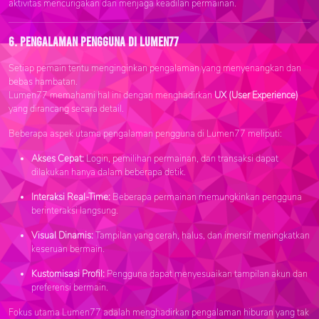
aktivitas mencurigakan dan menjaga keadilan permainan.
6. Pengalaman Pengguna di Lumen77
Setiap pemain tentu menginginkan pengalaman yang menyenangkan dan
bebas hambatan.
Lumen77 memahami hal ini dengan menghadirkan
UX (User Experience)
yang dirancang secara detail.
Beberapa aspek utama pengalaman pengguna di Lumen77 meliputi:
Akses Cepat:
Login, pemilihan permainan, dan transaksi dapat
dilakukan hanya dalam beberapa detik.
Interaksi Real-Time:
Beberapa permainan memungkinkan pengguna
berinteraksi langsung.
Visual Dinamis:
Tampilan yang cerah, halus, dan imersif meningkatkan
keseruan bermain.
Kustomisasi Profil:
Pengguna dapat menyesuaikan tampilan akun dan
preferensi bermain.
Fokus utama Lumen77 adalah menghadirkan pengalaman hiburan yang tak