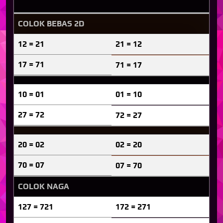
COLOK BEBAS 2D
12 = 21
21 = 12
17 = 71
71 = 17
10 = 01
01 = 10
27 = 72
72 = 27
20 = 02
02 = 20
70 = 07
07 = 70
COLOK NAGA
127 = 721
172 = 271