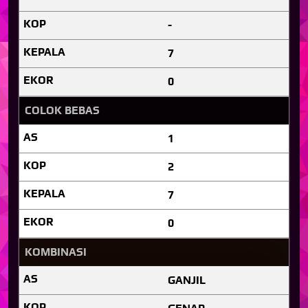
-
7
0
COLOK BEBAS
1
2
7
0
KOMBINASI
GANJIL