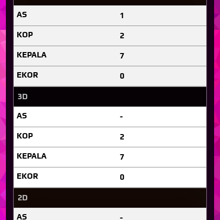
1
2
7
0
3D
-
2
7
0
2D
-