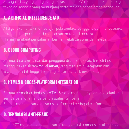
Sebagai situs yang mengusung inovasi, Lumen77 memanfaatkan berbagai
teknologi modern yang menunjang performa dan pengalaman pengguna:
a. Artificial Intelligence (AI)
AI digunakan untuk mempelajari pola perilaku pengguna dan menyesuaikan
rekomendasi permainan berdasarkan preferensi mereka.
Hal ini membuat pengalaman bermain lebih personal dan relevan.
b. Cloud Computing
Semua data permainan dan pengguna disimpan secara terdistribusi
menggunakan sistem
cloud server
, yang menjamin kecepatan dan
keamanan lebih tinggi dibanding penyimpanan konvensional.
c. HTML5 & Cross-Platform Integration
Semua permainan berbasis
HTML5
, yang membuatnya dapat dijalankan di
semua perangkat tanpa perlu instalasi tambahan.
Fitur ini memastikan konsistensi performa di berbagai platform.
d. Teknologi Anti-Fraud
Lumen77 mengimplementasikan sistem deteksi otomatis untuk mencegah