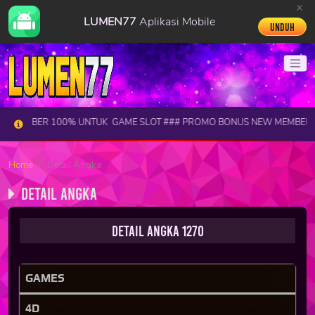
x
LUMEN77
Aplikasi Mobile
Unduh
R 100% UNTUK GAME SLOT ### PROMO BONUS NEW MEMBER 60 % UNT
Home
Detail Angka
Detail Angka
Detail Angka 1270
GAMES
4D