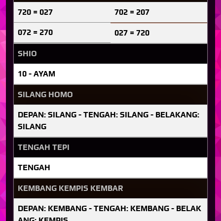
720 = 027
702 = 207
072 = 270
027 = 720
SHIO
10 - AYAM
SILANG HOMO
DEPAN: SILANG - TENGAH: SILANG - BELAKANG:
SILANG
TENGAH TEPI
TENGAH
KEMBANG KEMPIS KEMBAR
DEPAN: KEMBANG - TENGAH: KEMBANG - BELAK
ANG: KEMPIS