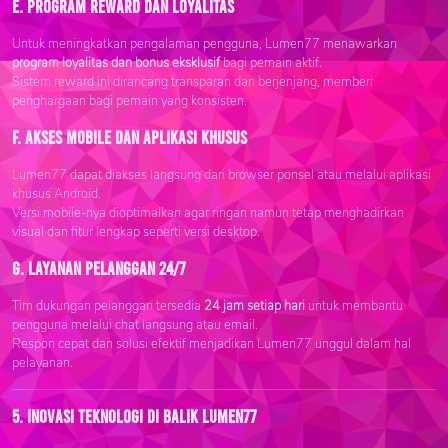
e. Program Reward dan Loyalitas
Untuk meningkatkan pengalaman pengguna, Lumen77 menawarkan
program loyalitas dan bonus eksklusif
bagi pemain aktif.
Sistem reward ini dirancang transparan dan berjenjang, memberi
penghargaan bagi pemain yang konsisten.
f. Akses Mobile dan Aplikasi Khusus
Lumen77 dapat diakses langsung dari browser ponsel atau melalui aplikasi
khusus Android.
Versi mobile-nya dioptimalkan agar ringan namun tetap menghadirkan
visual dan fitur lengkap seperti versi desktop.
g. Layanan Pelanggan 24/7
Tim dukungan pelanggan tersedia
24 jam setiap hari
untuk membantu
pengguna melalui chat langsung atau email.
Respon cepat dan solusi efektif menjadikan Lumen77 unggul dalam hal
pelayanan.
5. Inovasi Teknologi di Balik Lumen77