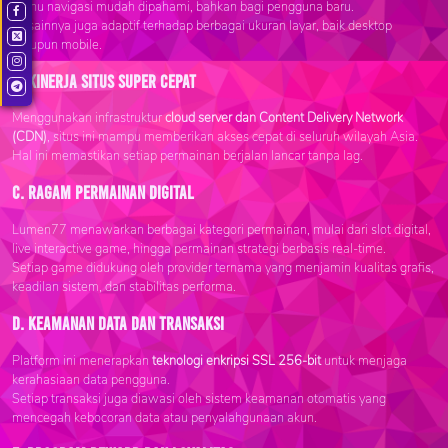
Menu navigasi mudah dipahami, bahkan bagi pengguna baru.
Desainnya juga adaptif terhadap berbagai ukuran layar, baik desktop
maupun mobile.
b. Kinerja Situs Super Cepat
Menggunakan infrastruktur
cloud server dan Content Delivery Network
(CDN)
, situs ini mampu memberikan akses cepat di seluruh wilayah Asia.
Hal ini memastikan setiap permainan berjalan lancar tanpa lag.
c. Ragam Permainan Digital
Lumen77 menawarkan berbagai kategori permainan, mulai dari slot digital,
live interactive game, hingga permainan strategi berbasis real-time.
Setiap game didukung oleh provider ternama yang menjamin kualitas grafis,
keadilan sistem, dan stabilitas performa.
d. Keamanan Data dan Transaksi
Platform ini menerapkan
teknologi enkripsi SSL 256-bit
untuk menjaga
kerahasiaan data pengguna.
Setiap transaksi juga diawasi oleh sistem keamanan otomatis yang
mencegah kebocoran data atau penyalahgunaan akun.