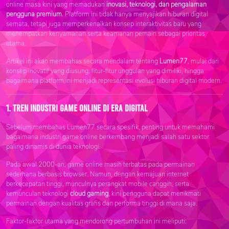
online masa kini yang memadukan
inovasi, teknologi, dan pengalaman
pengguna premium
. Platform ini tidak hanya menyajikan hiburan digital
semata, tetapi juga memperkenalkan konsep interaktivitas baru yang
menempatkan kenyamanan serta keamanan pemain sebagai prioritas
utama.
Artikel ini akan membahas secara mendalam tentang
Lumen77
, mulai dari
konsep inovatif yang diusung, fitur-fitur unggulan yang dimiliki, hingga
bagaimana platform ini menjadi representasi evolusi hiburan digital modern.
1. Tren Industri Game Online di Era Digital
Sebelum membahas Lumen77 secara spesifik, penting untuk memahami
bagaimana industri game online berkembang menjadi salah satu sektor
paling dinamis di dunia teknologi.
Pada awal 2000-an, game online masih terbatas pada permainan
sederhana berbasis browser. Namun, dengan kemajuan internet
berkecepatan tinggi, munculnya perangkat mobile canggih, serta
kemunculan teknologi
cloud gaming
, kini pengguna dapat menikmati
permainan dengan kualitas grafis dan performa tinggi di mana saja.
Faktor-faktor utama yang mendorong pertumbuhan ini meliputi: