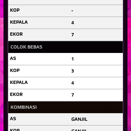
-
4
7
COLOK BEBAS
1
3
4
7
KOMBINASI
GANJIL