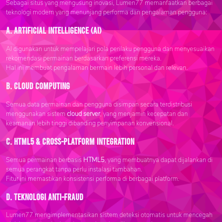
Sebagai situs yang mengusung inovasi, Lumen77 memanfaatkan berbagai
teknologi modern yang menunjang performa dan pengalaman pengguna:
a. Artificial Intelligence (AI)
AI digunakan untuk mempelajari pola perilaku pengguna dan menyesuaikan
rekomendasi permainan berdasarkan preferensi mereka.
Hal ini membuat pengalaman bermain lebih personal dan relevan.
b. Cloud Computing
Semua data permainan dan pengguna disimpan secara terdistribusi
menggunakan sistem
cloud server
, yang menjamin kecepatan dan
keamanan lebih tinggi dibanding penyimpanan konvensional.
c. HTML5 & Cross-Platform Integration
Semua permainan berbasis
HTML5
, yang membuatnya dapat dijalankan di
semua perangkat tanpa perlu instalasi tambahan.
Fitur ini memastikan konsistensi performa di berbagai platform.
d. Teknologi Anti-Fraud
Lumen77 mengimplementasikan sistem deteksi otomatis untuk mencegah