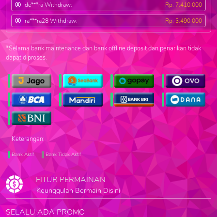
de***ra Withdraw:
Rp. 7.410.000
ra***ra28 Withdraw:
Rp. 3.490.000
*Selama bank maintenance dan bank offline deposit dan penarikan tidak
dapat diproses.
Keterangan:
Bank Aktif
Bank Tidak Aktif
FITUR PERMAINAN
Keunggulan Bermain Disini
SELALU ADA PROMO