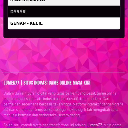
DASAR
GENAP - KECIL
Lumen77 | Situs Inovasi Game Online Masa Kini
Dalam dunia hiburan digital yang terus berkembang pesat, game online
telah menjadi salah satu industri paling inovatif di era modern. Dari
permainan sederhana berbasis teks hingga platform interaktif dengan grafis
3D dan sistem real-time, perkembangan teknologi telah mengubah cara
manusia bermain dan berinteraksi secara daring.
Salah satu contoh nyata dari transformasi ini adalah
Lumen77
, situs game