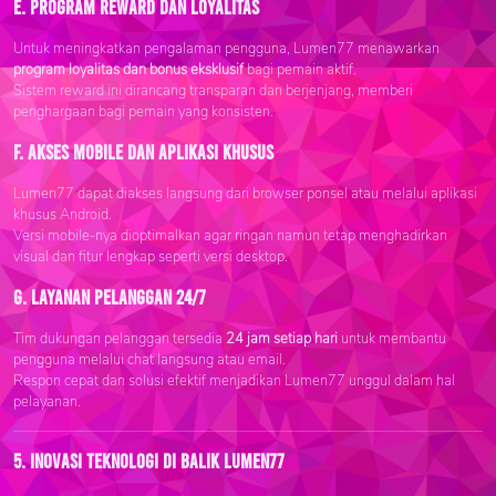
e. Program Reward dan Loyalitas
Untuk meningkatkan pengalaman pengguna, Lumen77 menawarkan
program loyalitas dan bonus eksklusif
bagi pemain aktif.
Sistem reward ini dirancang transparan dan berjenjang, memberi
penghargaan bagi pemain yang konsisten.
f. Akses Mobile dan Aplikasi Khusus
Lumen77 dapat diakses langsung dari browser ponsel atau melalui aplikasi
khusus Android.
Versi mobile-nya dioptimalkan agar ringan namun tetap menghadirkan
visual dan fitur lengkap seperti versi desktop.
g. Layanan Pelanggan 24/7
Tim dukungan pelanggan tersedia
24 jam setiap hari
untuk membantu
pengguna melalui chat langsung atau email.
Respon cepat dan solusi efektif menjadikan Lumen77 unggul dalam hal
pelayanan.
5. Inovasi Teknologi di Balik Lumen77