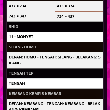
437 = 734
473 = 374
743 = 347
734 = 437
SHIO
11 - MONYET
SILANG HOMO
DEPAN: HOMO - TENGAH: SILANG - BELAKANG: S
ILANG
TENGAH TEPI
TENGAH
KEMBANG KEMPIS KEMBAR
DEPAN: KEMBANG - TENGAH: KEMBANG - BELAK
ANG: KEMBANG