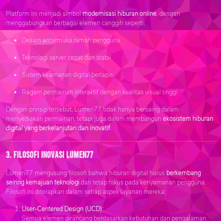
Platform ini menjadi simbol
modernisasi hiburan online
, dengan
menggabungkan berbagai elemen canggih seperti:
Desain antarmuka ramah pengguna
Teknologi server cepat dan stabil
Sistem keamanan digital berlapis
Ragam permainan interaktif dengan kualitas visual tinggi
Dengan prinsip tersebut, Lumen77 tidak hanya bersaing dalam
menyediakan permainan, tetapi juga dalam membangun
ekosistem hiburan
digital yang berkelanjutan dan inovatif
.
3. Filosofi Inovasi Lumen77
Lumen77 mengusung filosofi bahwa hiburan digital harus
berkembang
seiring kemajuan teknologi
dan tetap fokus pada kenyamanan pengguna.
Filosofi ini diterapkan dalam setiap aspek layanan mereka:
User-Centered Design (UCD):
Semua elemen dirancang berdasarkan kebutuhan dan pengalaman