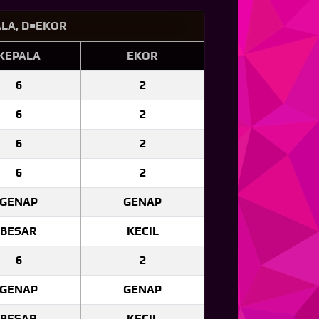
ALA, D=EKOR
KEPALA
EKOR
6
2
6
2
6
2
6
2
GENAP
GENAP
BESAR
KECIL
6
2
GENAP
GENAP
BESAR
KECIL