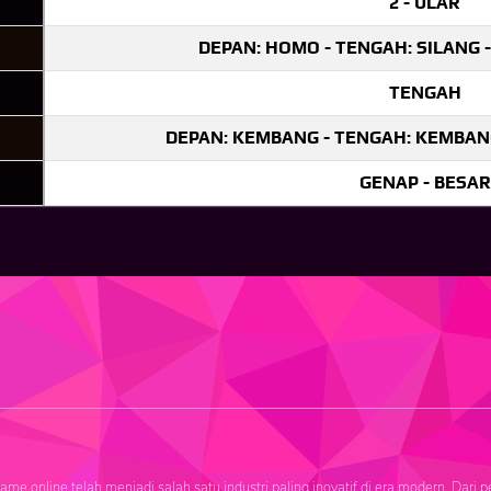
2 - ULAR
DEPAN: HOMO - TENGAH: SILANG 
TENGAH
DEPAN: KEMBANG - TENGAH: KEMBANG
GENAP - BESAR
me online telah menjadi salah satu industri paling inovatif di era modern. Dari 