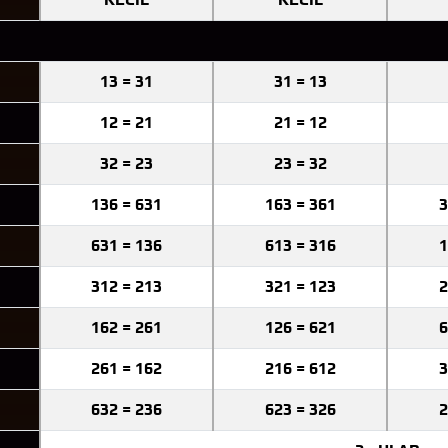
13 = 31
31 = 13
12 = 21
21 = 12
32 = 23
23 = 32
136 = 631
163 = 361
3
631 = 136
613 = 316
1
312 = 213
321 = 123
2
162 = 261
126 = 621
6
261 = 162
216 = 612
3
632 = 236
623 = 326
2