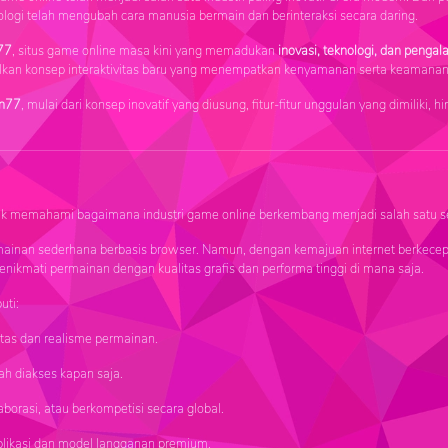
logi telah mengubah cara manusia bermain dan berinteraksi secara daring.
77
, situs game online masa kini yang memadukan
inovasi, teknologi, dan peng
alkan konsep interaktivitas baru yang menempatkan kenyamanan serta keamanan 
n77
, mulai dari konsep inovatif yang diusung, fitur-fitur unggulan yang dimiliki,
memahami bagaimana industri game online berkembang menjadi salah satu sekto
inan sederhana berbasis browser. Namun, dengan kemajuan internet berkecepat
enikmati permainan dengan kualitas grafis dan performa tinggi di mana saja.
uti:
itas dan realisme permainan.
h diakses kapan saja.
aborasi, atau berkompetisi secara global.
likasi dan model langganan premium.