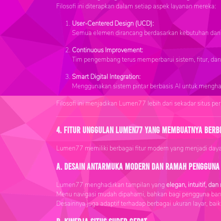
Filosofi ini diterapkan dalam setiap aspek layanan mereka:
User-Centered Design (UCD):
Semua elemen dirancang berdasarkan kebutuhan da
Continuous Improvement:
Tim pengembang terus memperbarui sistem, fitur, dan 
Smart Digital Integration:
Menggunakan sistem pintar berbasis AI untuk mengha
Filosofi ini menjadikan Lumen77 lebih dari sekadar situs p
4. Fitur Unggulan Lumen77 yang Membuatnya Berb
Lumen77 memiliki berbagai fitur modern yang menjadi daya t
a. Desain Antarmuka Modern dan Ramah Pengguna
Lumen77 menghadirkan tampilan yang
elegan, intuitif, dan
Menu navigasi mudah dipahami, bahkan bagi pengguna bar
Desainnya juga adaptif terhadap berbagai ukuran layar, ba