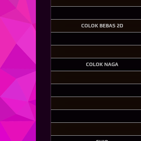
COLOK BEBAS 2D
COLOK NAGA