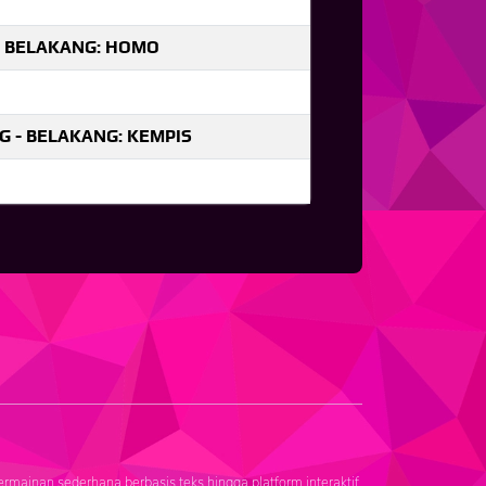
- BELAKANG: HOMO
 - BELAKANG: KEMPIS
permainan sederhana berbasis teks hingga platform interaktif