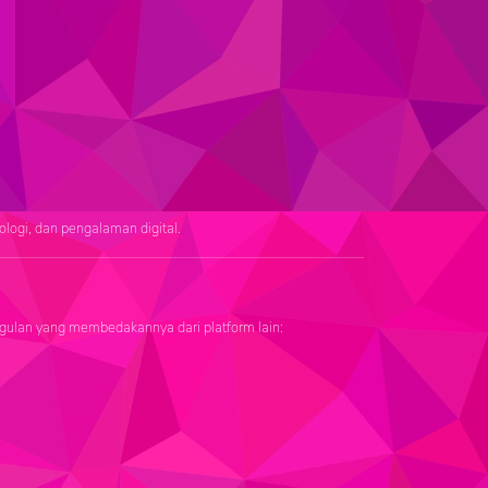
ologi, dan pengalaman digital.
nggulan yang membedakannya dari platform lain: