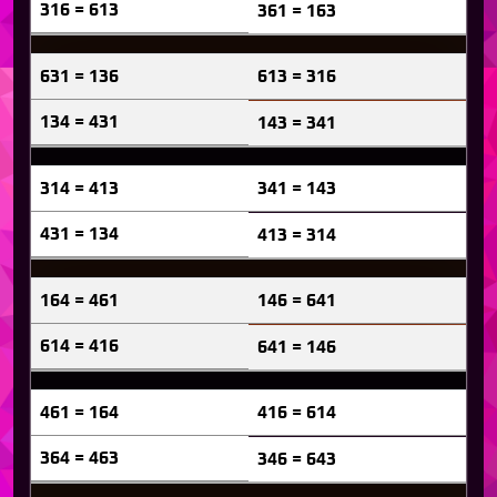
316 = 613
361 = 163
631 = 136
613 = 316
134 = 431
143 = 341
314 = 413
341 = 143
431 = 134
413 = 314
164 = 461
146 = 641
614 = 416
641 = 146
461 = 164
416 = 614
364 = 463
346 = 643