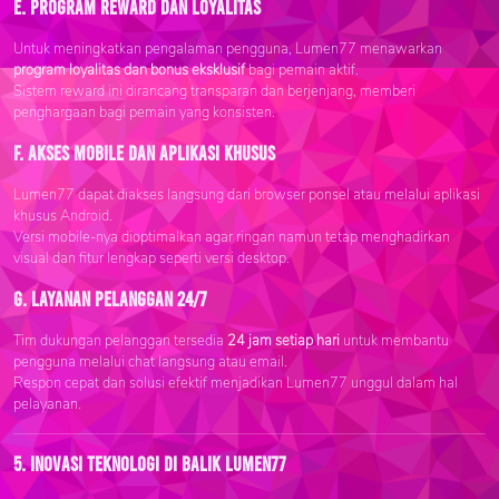
e. Program Reward dan Loyalitas
Untuk meningkatkan pengalaman pengguna, Lumen77 menawarkan
program loyalitas dan bonus eksklusif
bagi pemain aktif.
Sistem reward ini dirancang transparan dan berjenjang, memberi
penghargaan bagi pemain yang konsisten.
f. Akses Mobile dan Aplikasi Khusus
Lumen77 dapat diakses langsung dari browser ponsel atau melalui aplikasi
khusus Android.
Versi mobile-nya dioptimalkan agar ringan namun tetap menghadirkan
visual dan fitur lengkap seperti versi desktop.
g. Layanan Pelanggan 24/7
Tim dukungan pelanggan tersedia
24 jam setiap hari
untuk membantu
pengguna melalui chat langsung atau email.
Respon cepat dan solusi efektif menjadikan Lumen77 unggul dalam hal
pelayanan.
5. Inovasi Teknologi di Balik Lumen77