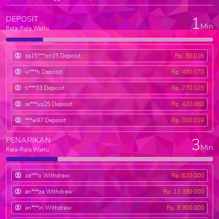
1
DEPOSIT
Min
Rata-Rata Waktu
za15***on15 Deposit:
Rp. 30.016
vi***h Deposit:
Rp. 490.070
ti***33 Deposit:
Rp. 770.025
re***us25 Deposit:
Rp. 420.060
***ai97 Deposit:
Rp. 310.019
3
PENARIKAN
Min
Rata-Rata Waktu
za***o Withdraw:
Rp. 620.000
an***za Withdraw:
Rp. 13.390.000
an***in Withdraw:
Rp. 8.900.000