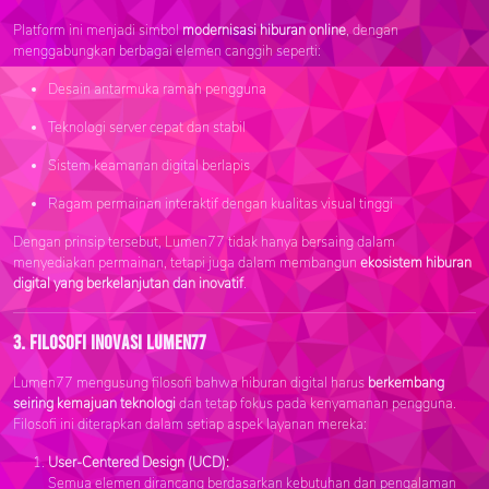
Platform ini menjadi simbol
modernisasi hiburan online
, dengan
menggabungkan berbagai elemen canggih seperti:
Desain antarmuka ramah pengguna
Teknologi server cepat dan stabil
Sistem keamanan digital berlapis
Ragam permainan interaktif dengan kualitas visual tinggi
Dengan prinsip tersebut, Lumen77 tidak hanya bersaing dalam
menyediakan permainan, tetapi juga dalam membangun
ekosistem hiburan
digital yang berkelanjutan dan inovatif
.
3. Filosofi Inovasi Lumen77
Lumen77 mengusung filosofi bahwa hiburan digital harus
berkembang
seiring kemajuan teknologi
dan tetap fokus pada kenyamanan pengguna.
Filosofi ini diterapkan dalam setiap aspek layanan mereka:
User-Centered Design (UCD):
Semua elemen dirancang berdasarkan kebutuhan dan pengalaman