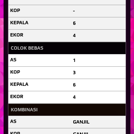
-
6
4
COLOK BEBAS
1
3
6
4
KOMBINASI
GANJIL