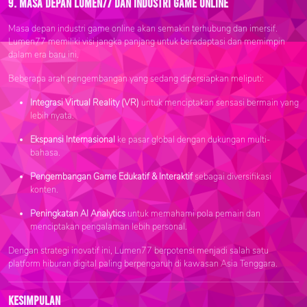
9. Masa Depan Lumen77 dan Industri Game Online
Masa depan industri game online akan semakin terhubung dan imersif.
Lumen77 memiliki visi jangka panjang untuk beradaptasi dan memimpin
dalam era baru ini.
Beberapa arah pengembangan yang sedang dipersiapkan meliputi:
Integrasi Virtual Reality (VR)
untuk menciptakan sensasi bermain yang
lebih nyata.
Ekspansi Internasional
ke pasar global dengan dukungan multi-
bahasa.
Pengembangan Game Edukatif & Interaktif
sebagai diversifikasi
konten.
Peningkatan AI Analytics
untuk memahami pola pemain dan
menciptakan pengalaman lebih personal.
Dengan strategi inovatif ini, Lumen77 berpotensi menjadi salah satu
platform hiburan digital paling berpengaruh di kawasan Asia Tenggara.
Kesimpulan