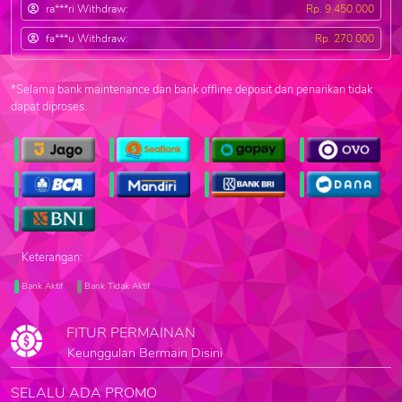
ra***ri Withdraw:
Rp. 9.450.000
fa***u Withdraw:
Rp. 270.000
*Selama bank maintenance dan bank offline deposit dan penarikan tidak
dapat diproses.
Keterangan:
Bank Aktif
Bank Tidak Aktif
FITUR PERMAINAN
Keunggulan Bermain Disini
SELALU ADA PROMO