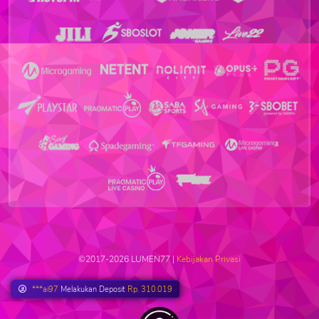
©2017-2026 LUMEN77 |
Kebijakan Privasi
***ai97
Melakukan Deposit
Rp. 310.019