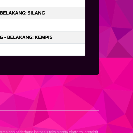
 BELAKANG: SILANG
 - BELAKANG: KEMPIS
permainan sederhana berbasis teks hingga platform interaktif