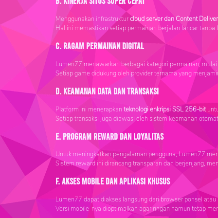
b. Kinerja Situs Super Cepat
Menggunakan infrastruktur
cloud server dan Content Deliv
Hal ini memastikan setiap permainan berjalan lancar tanpa 
c. Ragam Permainan Digital
Lumen77 menawarkan berbagai kategori permainan, mulai dari 
Setiap game didukung oleh provider ternama yang menjamin ku
d. Keamanan Data dan Transaksi
Platform ini menerapkan
teknologi enkripsi SSL 256-bit
untu
Setiap transaksi juga diawasi oleh sistem keamanan otom
e. Program Reward dan Loyalitas
Untuk meningkatkan pengalaman pengguna, Lumen77 m
Sistem reward ini dirancang transparan dan berjenjang, m
f. Akses Mobile dan Aplikasi Khusus
Lumen77 dapat diakses langsung dari browser ponsel atau m
Versi mobile-nya dioptimalkan agar ringan namun tetap mengh