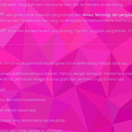
logi telah mengubah cara manusia bermain dan berinteraksi secara daring.
77
, situs game online masa kini yang memadukan
inovasi, teknologi, dan peng
alkan konsep interaktivitas baru yang menempatkan kenyamanan serta keamanan 
n77
, mulai dari konsep inovatif yang diusung, fitur-fitur unggulan yang dimiliki,
memahami bagaimana industri game online berkembang menjadi salah satu sekto
inan sederhana berbasis browser. Namun, dengan kemajuan internet berkecepat
enikmati permainan dengan kualitas grafis dan performa tinggi di mana saja.
uti:
itas dan realisme permainan.
h diakses kapan saja.
aborasi, atau berkompetisi secara global.
likasi dan model langganan premium.