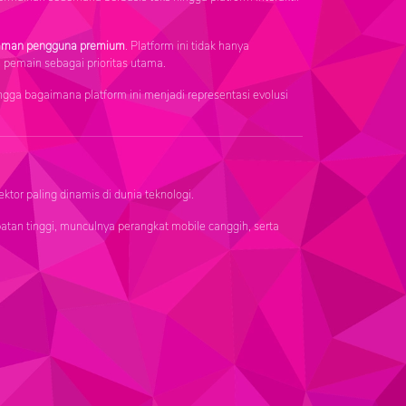
alaman pengguna premium
. Platform ini tidak hanya
pemain sebagai prioritas utama.
 hingga bagaimana platform ini menjadi representasi evolusi
r paling dinamis di dunia teknologi.
an tinggi, munculnya perangkat mobile canggih, serta