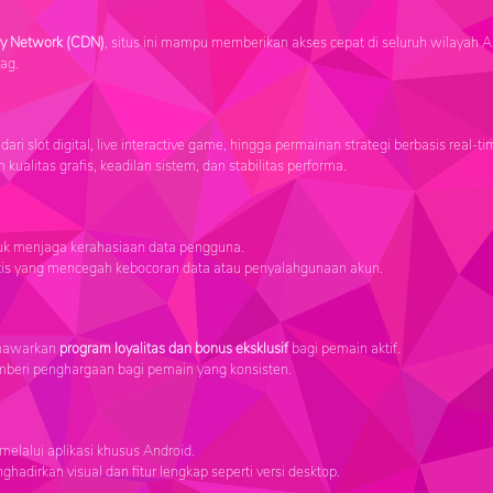
ery Network (CDN)
, situs ini mampu memberikan akses cepat di seluruh wilayah A
lag.
slot digital, live interactive game, hingga permainan strategi berbasis real-ti
alitas grafis, keadilan sistem, dan stabilitas performa.
k menjaga kerahasiaan data pengguna.
atis yang mencegah kebocoran data atau penyalahgunaan akun.
enawarkan
program loyalitas dan bonus eksklusif
bagi pemain aktif.
emberi penghargaan bagi pemain yang konsisten.
elalui aplikasi khusus Android.
adirkan visual dan fitur lengkap seperti versi desktop.