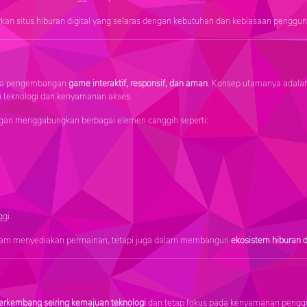
situs hiburan digital yang selaras dengan kebutuhan dan kebiasaan penggu
pada pengembangan
game interaktif, responsif, dan aman
. Konsep utamanya adala
si teknologi dan kenyamanan akses.
ngan menggabungkan berbagai elemen canggih seperti:
ggi
dalam menyediakan permainan, tetapi juga dalam membangun
ekosistem hiburan di
erkembang seiring kemajuan teknologi
dan tetap fokus pada kenyamanan pengg