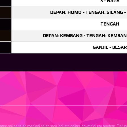
3 - NAGA
DEPAN: HOMO - TENGAH: SILANG -
TENGAH
DEPAN: KEMBANG - TENGAH: KEMBANG
GANJIL - BESAR
me online telah menjadi salah satu industri paling inovatif di era modern. Dari 