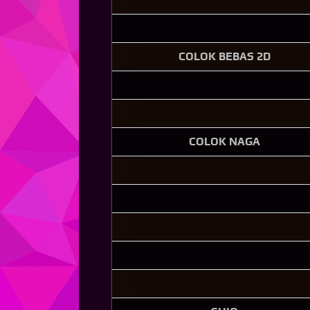
COLOK BEBAS 2D
COLOK NAGA