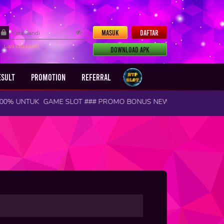
Masuk
Daftar
Kata Sandi
Lupa kata sandi?
Download APK
ESULT
PROMOTION
REFERRAL
NTUK GAME SLOT ### PROMO BONUS NEW MEMBER 60 % UNTUK