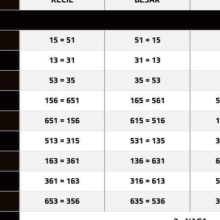
15 = 51
51 = 15
13 = 31
31 = 13
53 = 35
35 = 53
156 = 651
165 = 561
5
651 = 156
615 = 516
1
513 = 315
531 = 135
3
163 = 361
136 = 631
6
361 = 163
316 = 613
5
653 = 356
635 = 536
3