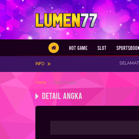
HOT GAME
SLOT
SPORTSBOO
SELAMAT DATANG
INFO
Home
Detail Angka
Detail Angka