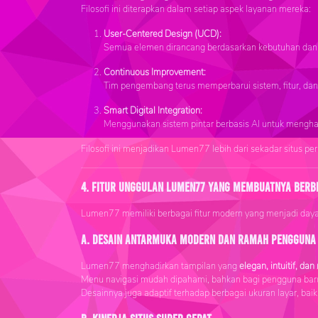
Filosofi ini diterapkan dalam setiap aspek layanan mereka:
User-Centered Design (UCD):
Semua elemen dirancang berdasarkan kebutuhan da
Continuous Improvement:
Tim pengembang terus memperbarui sistem, fitur, dan 
Smart Digital Integration:
Menggunakan sistem pintar berbasis AI untuk mengha
Filosofi ini menjadikan Lumen77 lebih dari sekadar situs p
4. Fitur Unggulan Lumen77 yang Membuatnya Berb
Lumen77 memiliki berbagai fitur modern yang menjadi daya t
a. Desain Antarmuka Modern dan Ramah Pengguna
Lumen77 menghadirkan tampilan yang
elegan, intuitif, dan
Menu navigasi mudah dipahami, bahkan bagi pengguna bar
Desainnya juga adaptif terhadap berbagai ukuran layar, ba