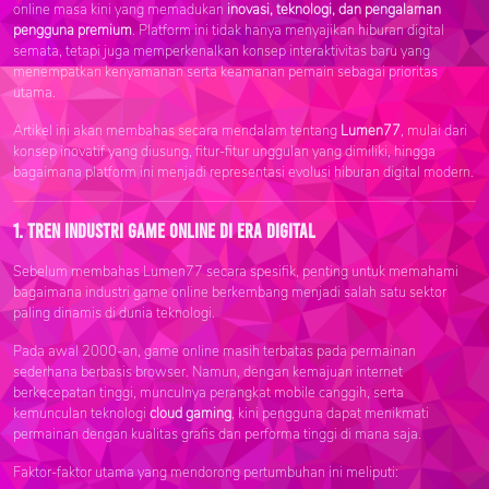
online masa kini yang memadukan
inovasi, teknologi, dan pengalaman
pengguna premium
. Platform ini tidak hanya menyajikan hiburan digital
semata, tetapi juga memperkenalkan konsep interaktivitas baru yang
menempatkan kenyamanan serta keamanan pemain sebagai prioritas
utama.
Artikel ini akan membahas secara mendalam tentang
Lumen77
, mulai dari
konsep inovatif yang diusung, fitur-fitur unggulan yang dimiliki, hingga
bagaimana platform ini menjadi representasi evolusi hiburan digital modern.
1. Tren Industri Game Online di Era Digital
Sebelum membahas Lumen77 secara spesifik, penting untuk memahami
bagaimana industri game online berkembang menjadi salah satu sektor
paling dinamis di dunia teknologi.
Pada awal 2000-an, game online masih terbatas pada permainan
sederhana berbasis browser. Namun, dengan kemajuan internet
berkecepatan tinggi, munculnya perangkat mobile canggih, serta
kemunculan teknologi
cloud gaming
, kini pengguna dapat menikmati
permainan dengan kualitas grafis dan performa tinggi di mana saja.
Faktor-faktor utama yang mendorong pertumbuhan ini meliputi: