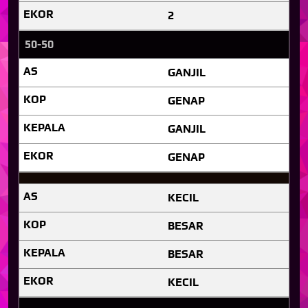
2
50-50
GANJIL
GENAP
GANJIL
GENAP
KECIL
BESAR
BESAR
KECIL