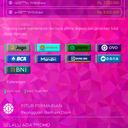
ra30***to Withdraw:
Rp. 7.020.000
an68*** Withdraw:
Rp. 9.920.000
*Selama bank maintenance dan bank offline deposit dan penarikan tidak
dapat diproses.
Keterangan:
Bank Aktif
Bank Tidak Aktif
FITUR PERMAINAN
Keunggulan Bermain Disini
SELALU ADA PROMO