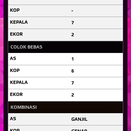
-
7
2
COLOK BEBAS
1
6
7
2
KOMBINASI
GANJIL