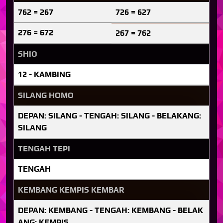
762 = 267
726 = 627
276 = 672
267 = 762
SHIO
12 - KAMBING
SILANG HOMO
DEPAN: SILANG - TENGAH: SILANG - BELAKANG:
SILANG
TENGAH TEPI
TENGAH
KEMBANG KEMPIS KEMBAR
DEPAN: KEMBANG - TENGAH: KEMBANG - BELAK
ANG: KEMPIS