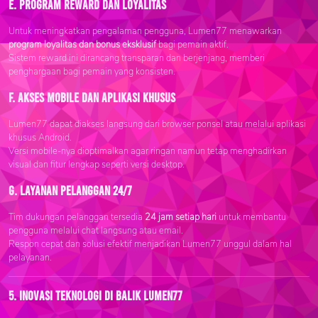
e. Program Reward dan Loyalitas
Untuk meningkatkan pengalaman pengguna, Lumen77 menawarkan
program loyalitas dan bonus eksklusif
bagi pemain aktif.
Sistem reward ini dirancang transparan dan berjenjang, memberi
penghargaan bagi pemain yang konsisten.
f. Akses Mobile dan Aplikasi Khusus
Lumen77 dapat diakses langsung dari browser ponsel atau melalui aplikasi
khusus Android.
Versi mobile-nya dioptimalkan agar ringan namun tetap menghadirkan
visual dan fitur lengkap seperti versi desktop.
g. Layanan Pelanggan 24/7
Tim dukungan pelanggan tersedia
24 jam setiap hari
untuk membantu
pengguna melalui chat langsung atau email.
Respon cepat dan solusi efektif menjadikan Lumen77 unggul dalam hal
pelayanan.
5. Inovasi Teknologi di Balik Lumen77