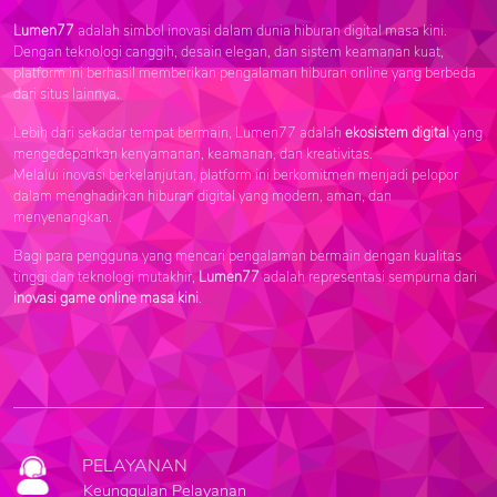
Lumen77
adalah simbol inovasi dalam dunia hiburan digital masa kini.
Dengan teknologi canggih, desain elegan, dan sistem keamanan kuat,
platform ini berhasil memberikan pengalaman hiburan online yang berbeda
dari situs lainnya.
Lebih dari sekadar tempat bermain, Lumen77 adalah
ekosistem digital
yang
mengedepankan kenyamanan, keamanan, dan kreativitas.
Melalui inovasi berkelanjutan, platform ini berkomitmen menjadi pelopor
dalam menghadirkan hiburan digital yang modern, aman, dan
menyenangkan.
Bagi para pengguna yang mencari pengalaman bermain dengan kualitas
tinggi dan teknologi mutakhir,
Lumen77
adalah representasi sempurna dari
inovasi game online masa kini
.
PELAYANAN
Keunggulan Pelayanan