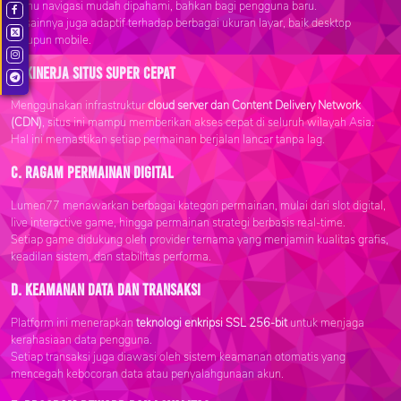
Menu navigasi mudah dipahami, bahkan bagi pengguna baru.
Desainnya juga adaptif terhadap berbagai ukuran layar, baik desktop
maupun mobile.
b. Kinerja Situs Super Cepat
Menggunakan infrastruktur
cloud server dan Content Delivery Network
(CDN)
, situs ini mampu memberikan akses cepat di seluruh wilayah Asia.
Hal ini memastikan setiap permainan berjalan lancar tanpa lag.
c. Ragam Permainan Digital
Lumen77 menawarkan berbagai kategori permainan, mulai dari slot digital,
live interactive game, hingga permainan strategi berbasis real-time.
Setiap game didukung oleh provider ternama yang menjamin kualitas grafis,
keadilan sistem, dan stabilitas performa.
d. Keamanan Data dan Transaksi
Platform ini menerapkan
teknologi enkripsi SSL 256-bit
untuk menjaga
kerahasiaan data pengguna.
Setiap transaksi juga diawasi oleh sistem keamanan otomatis yang
mencegah kebocoran data atau penyalahgunaan akun.