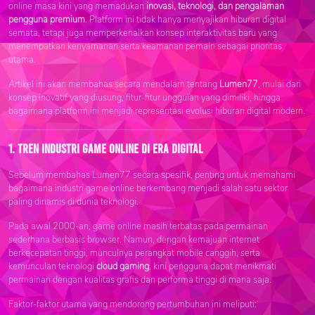
online masa kini yang memadukan
inovasi, teknologi, dan pengalaman
pengguna premium
. Platform ini tidak hanya menyajikan hiburan digital
semata, tetapi juga memperkenalkan konsep interaktivitas baru yang
menempatkan kenyamanan serta keamanan pemain sebagai prioritas
utama.
Artikel ini akan membahas secara mendalam tentang
Lumen77
, mulai dari
konsep inovatif yang diusung, fitur-fitur unggulan yang dimiliki, hingga
bagaimana platform ini menjadi representasi evolusi hiburan digital modern.
1. Tren Industri Game Online di Era Digital
Sebelum membahas Lumen77 secara spesifik, penting untuk memahami
bagaimana industri game online berkembang menjadi salah satu sektor
paling dinamis di dunia teknologi.
Pada awal 2000-an, game online masih terbatas pada permainan
sederhana berbasis browser. Namun, dengan kemajuan internet
berkecepatan tinggi, munculnya perangkat mobile canggih, serta
kemunculan teknologi
cloud gaming
, kini pengguna dapat menikmati
permainan dengan kualitas grafis dan performa tinggi di mana saja.
Faktor-faktor utama yang mendorong pertumbuhan ini meliputi: