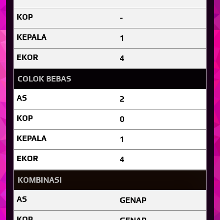
-
1
4
COLOK BEBAS
2
0
1
4
KOMBINASI
GENAP