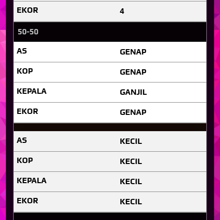
4
50-50
GENAP
GENAP
GANJIL
GENAP
KECIL
KECIL
KECIL
KECIL