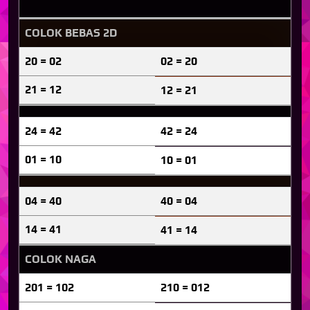
COLOK BEBAS 2D
20 = 02
02 = 20
21 = 12
12 = 21
24 = 42
42 = 24
01 = 10
10 = 01
04 = 40
40 = 04
14 = 41
41 = 14
COLOK NAGA
201 = 102
210 = 012