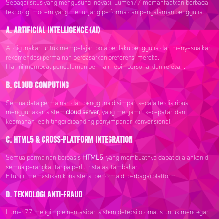
Sebagai situs yang mengusung inovasi, Lumen77 memanfaatkan berbagai
teknologi modern yang menunjang performa dan pengalaman pengguna:
a. Artificial Intelligence (AI)
AI digunakan untuk mempelajari pola perilaku pengguna dan menyesuaikan
rekomendasi permainan berdasarkan preferensi mereka.
Hal ini membuat pengalaman bermain lebih personal dan relevan.
b. Cloud Computing
Semua data permainan dan pengguna disimpan secara terdistribusi
menggunakan sistem
cloud server
, yang menjamin kecepatan dan
keamanan lebih tinggi dibanding penyimpanan konvensional.
c. HTML5 & Cross-Platform Integration
Semua permainan berbasis
HTML5
, yang membuatnya dapat dijalankan di
semua perangkat tanpa perlu instalasi tambahan.
Fitur ini memastikan konsistensi performa di berbagai platform.
d. Teknologi Anti-Fraud
Lumen77 mengimplementasikan sistem deteksi otomatis untuk mencegah