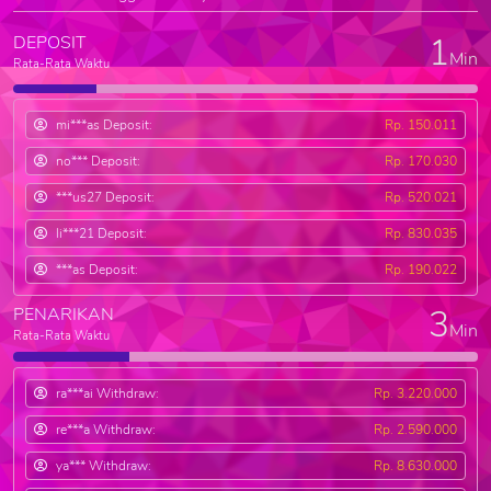
1
DEPOSIT
Min
Rata-Rata Waktu
mi***as Deposit:
Rp. 150.011
no*** Deposit:
Rp. 170.030
***us27 Deposit:
Rp. 520.021
li***21 Deposit:
Rp. 830.035
***as Deposit:
Rp. 190.022
de*** Deposit:
Rp. 420.018
3
PENARIKAN
Min
Rata-Rata Waktu
ra***ai Withdraw:
Rp. 3.220.000
re***a Withdraw:
Rp. 2.590.000
ya*** Withdraw:
Rp. 8.630.000