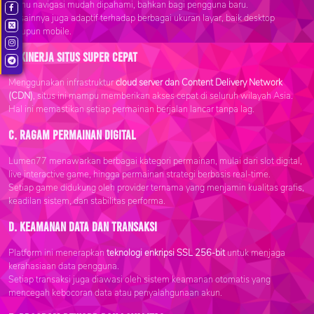
Menu navigasi mudah dipahami, bahkan bagi pengguna baru.
Desainnya juga adaptif terhadap berbagai ukuran layar, baik desktop
maupun mobile.
b. Kinerja Situs Super Cepat
Menggunakan infrastruktur
cloud server dan Content Delivery Network
(CDN)
, situs ini mampu memberikan akses cepat di seluruh wilayah Asia.
Hal ini memastikan setiap permainan berjalan lancar tanpa lag.
c. Ragam Permainan Digital
Lumen77 menawarkan berbagai kategori permainan, mulai dari slot digital,
live interactive game, hingga permainan strategi berbasis real-time.
Setiap game didukung oleh provider ternama yang menjamin kualitas grafis,
keadilan sistem, dan stabilitas performa.
d. Keamanan Data dan Transaksi
Platform ini menerapkan
teknologi enkripsi SSL 256-bit
untuk menjaga
kerahasiaan data pengguna.
Setiap transaksi juga diawasi oleh sistem keamanan otomatis yang
mencegah kebocoran data atau penyalahgunaan akun.