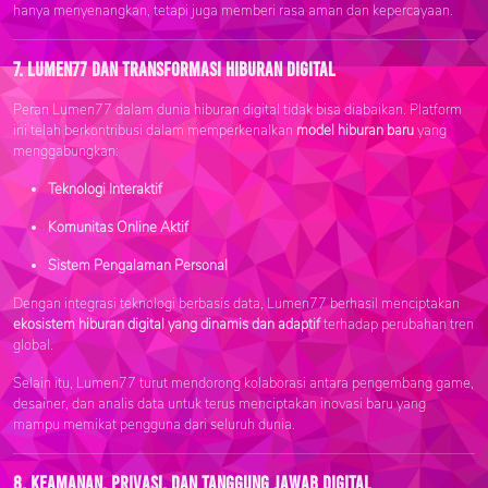
hanya menyenangkan, tetapi juga memberi rasa aman dan kepercayaan.
7. Lumen77 dan Transformasi Hiburan Digital
Peran Lumen77 dalam dunia hiburan digital tidak bisa diabaikan. Platform
ini telah berkontribusi dalam memperkenalkan
model hiburan baru
yang
menggabungkan:
Teknologi Interaktif
Komunitas Online Aktif
Sistem Pengalaman Personal
Dengan integrasi teknologi berbasis data, Lumen77 berhasil menciptakan
ekosistem hiburan digital yang dinamis dan adaptif
terhadap perubahan tren
global.
Selain itu, Lumen77 turut mendorong kolaborasi antara pengembang game,
desainer, dan analis data untuk terus menciptakan inovasi baru yang
mampu memikat pengguna dari seluruh dunia.
8. Keamanan, Privasi, dan Tanggung Jawab Digital