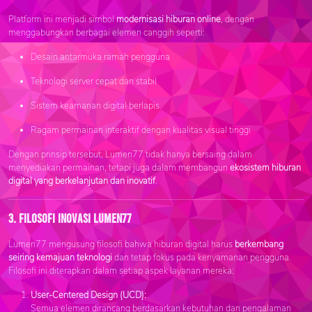
Platform ini menjadi simbol
modernisasi hiburan online
, dengan
menggabungkan berbagai elemen canggih seperti:
Desain antarmuka ramah pengguna
Teknologi server cepat dan stabil
Sistem keamanan digital berlapis
Ragam permainan interaktif dengan kualitas visual tinggi
Dengan prinsip tersebut, Lumen77 tidak hanya bersaing dalam
menyediakan permainan, tetapi juga dalam membangun
ekosistem hiburan
digital yang berkelanjutan dan inovatif
.
3. Filosofi Inovasi Lumen77
Lumen77 mengusung filosofi bahwa hiburan digital harus
berkembang
seiring kemajuan teknologi
dan tetap fokus pada kenyamanan pengguna.
Filosofi ini diterapkan dalam setiap aspek layanan mereka:
User-Centered Design (UCD):
Semua elemen dirancang berdasarkan kebutuhan dan pengalaman