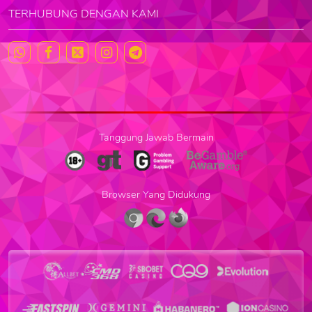
TERHUBUNG DENGAN KAMI
Tanggung Jawab Bermain
Browser Yang Didukung