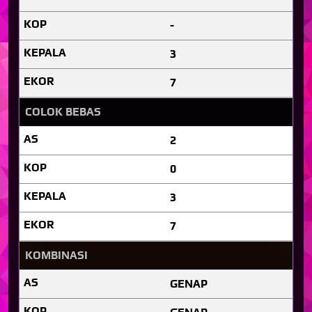
-
3
7
COLOK BEBAS
2
0
3
7
KOMBINASI
GENAP