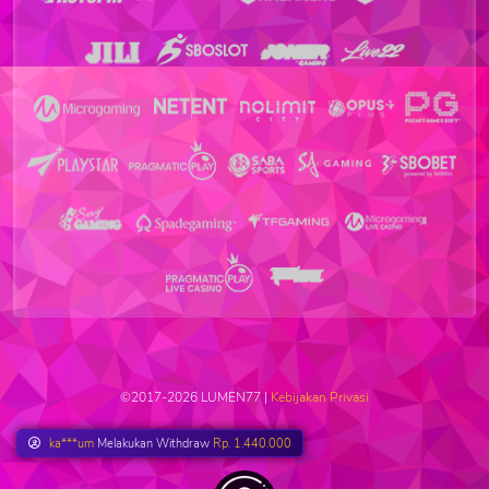
©2017-2026 LUMEN77 |
Kebijakan Privasi
ka***um
Melakukan Withdraw
Rp. 1.440.000