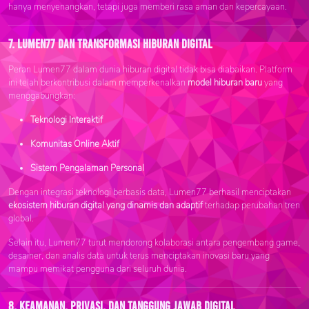
hanya menyenangkan, tetapi juga memberi rasa aman dan kepercayaan.
7. Lumen77 dan Transformasi Hiburan Digital
Peran Lumen77 dalam dunia hiburan digital tidak bisa diabaikan. Platform
ini telah berkontribusi dalam memperkenalkan
model hiburan baru
yang
menggabungkan:
Teknologi Interaktif
Komunitas Online Aktif
Sistem Pengalaman Personal
Dengan integrasi teknologi berbasis data, Lumen77 berhasil menciptakan
ekosistem hiburan digital yang dinamis dan adaptif
terhadap perubahan tren
global.
Selain itu, Lumen77 turut mendorong kolaborasi antara pengembang game,
desainer, dan analis data untuk terus menciptakan inovasi baru yang
mampu memikat pengguna dari seluruh dunia.
8. Keamanan, Privasi, dan Tanggung Jawab Digital