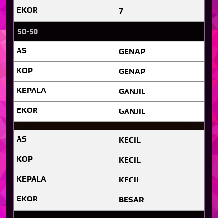
7
50-50
GENAP
GENAP
GANJIL
GANJIL
KECIL
KECIL
KECIL
BESAR