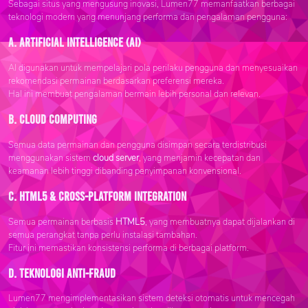
Sebagai situs yang mengusung inovasi, Lumen77 memanfaatkan berbagai
teknologi modern yang menunjang performa dan pengalaman pengguna:
a. Artificial Intelligence (AI)
AI digunakan untuk mempelajari pola perilaku pengguna dan menyesuaikan
rekomendasi permainan berdasarkan preferensi mereka.
Hal ini membuat pengalaman bermain lebih personal dan relevan.
b. Cloud Computing
Semua data permainan dan pengguna disimpan secara terdistribusi
menggunakan sistem
cloud server
, yang menjamin kecepatan dan
keamanan lebih tinggi dibanding penyimpanan konvensional.
c. HTML5 & Cross-Platform Integration
Semua permainan berbasis
HTML5
, yang membuatnya dapat dijalankan di
semua perangkat tanpa perlu instalasi tambahan.
Fitur ini memastikan konsistensi performa di berbagai platform.
d. Teknologi Anti-Fraud
Lumen77 mengimplementasikan sistem deteksi otomatis untuk mencegah