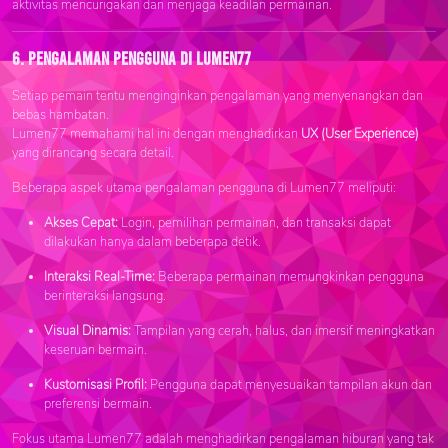
aktivitas mencurigakan dan menjaga keadilan permainan.
6. Pengalaman Pengguna di Lumen77
Setiap pemain tentu menginginkan pengalaman yang menyenangkan dan
bebas hambatan.
Lumen77 memahami hal ini dengan menghadirkan
UX (User Experience)
yang dirancang secara detail.
Beberapa aspek utama pengalaman pengguna di Lumen77 meliputi:
Akses Cepat:
Login, pemilihan permainan, dan transaksi dapat
dilakukan hanya dalam beberapa detik.
Interaksi Real-Time:
Beberapa permainan memungkinkan pengguna
berinteraksi langsung.
Visual Dinamis:
Tampilan yang cerah, halus, dan imersif meningkatkan
keseruan bermain.
Kustomisasi Profil:
Pengguna dapat menyesuaikan tampilan akun dan
preferensi bermain.
Fokus utama Lumen77 adalah menghadirkan pengalaman hiburan yang tak