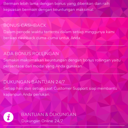
Bermain lebih lama dengan bonus yang diberikan dan raih
kepuasan bermain dengan keuntungan maksimal.
BONUS CASHBACK
Dalam periode waktu tertentu dalam setiap minggunya kami
berikan cashback cuma-cuma untuk Anda.
ADA BONUS ROLLINGAN
Semakin maksimalkan keuntungan dengan bonus rollingan yaitu
persentase dari modal yang Anda gunakan.
DUKUNGAN BANTUAN 24/7
Setiap hari dan setiap saat Customer Support siap membantu
kapanpun Anda perlukan.
BANTUAN & DUKUNGAN
Dukungan Online 24/7