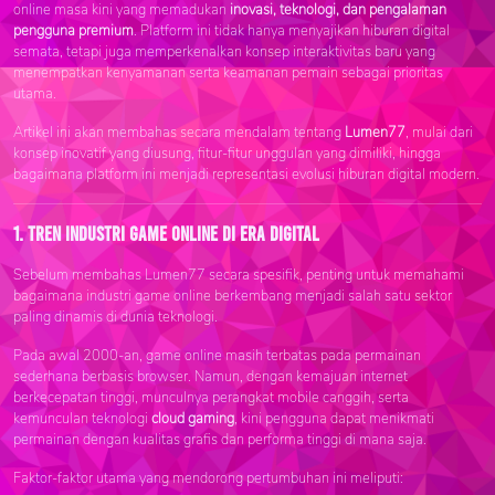
online masa kini yang memadukan
inovasi, teknologi, dan pengalaman
pengguna premium
. Platform ini tidak hanya menyajikan hiburan digital
semata, tetapi juga memperkenalkan konsep interaktivitas baru yang
menempatkan kenyamanan serta keamanan pemain sebagai prioritas
utama.
Artikel ini akan membahas secara mendalam tentang
Lumen77
, mulai dari
konsep inovatif yang diusung, fitur-fitur unggulan yang dimiliki, hingga
bagaimana platform ini menjadi representasi evolusi hiburan digital modern.
1. Tren Industri Game Online di Era Digital
Sebelum membahas Lumen77 secara spesifik, penting untuk memahami
bagaimana industri game online berkembang menjadi salah satu sektor
paling dinamis di dunia teknologi.
Pada awal 2000-an, game online masih terbatas pada permainan
sederhana berbasis browser. Namun, dengan kemajuan internet
berkecepatan tinggi, munculnya perangkat mobile canggih, serta
kemunculan teknologi
cloud gaming
, kini pengguna dapat menikmati
permainan dengan kualitas grafis dan performa tinggi di mana saja.
Faktor-faktor utama yang mendorong pertumbuhan ini meliputi: