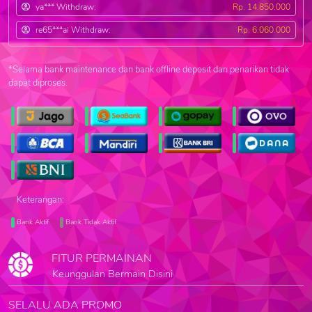
ya*** Withdraw:
Rp. 14.850.000
re65***ai Withdraw:
Rp. 6.060.000
*Selama bank maintenance dan bank offline deposit dan penarikan tidak
dapat diproses.
Keterangan:
Bank Aktif
Bank Tidak Aktif
FITUR PERMAINAN
Keunggulan Bermain Disini
SELALU ADA PROMO