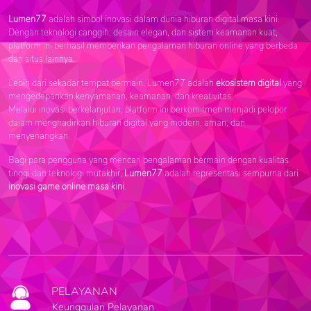
Lumen77
adalah simbol inovasi dalam dunia hiburan digital masa kini.
Dengan teknologi canggih, desain elegan, dan sistem keamanan kuat,
platform ini berhasil memberikan pengalaman hiburan online yang berbeda
dari situs lainnya.
Lebih dari sekadar tempat bermain, Lumen77 adalah
ekosistem digital
yang
mengedepankan kenyamanan, keamanan, dan kreativitas.
Melalui inovasi berkelanjutan, platform ini berkomitmen menjadi pelopor
dalam menghadirkan hiburan digital yang modern, aman, dan
menyenangkan.
Bagi para pengguna yang mencari pengalaman bermain dengan kualitas
tinggi dan teknologi mutakhir,
Lumen77
adalah representasi sempurna dari
inovasi game online masa kini
.
PELAYANAN
Keunggulan Pelayanan