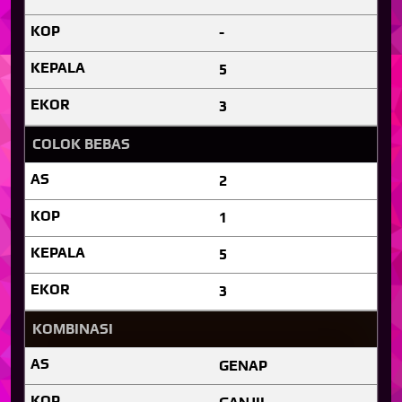
-
5
3
COLOK BEBAS
2
1
5
3
KOMBINASI
GENAP