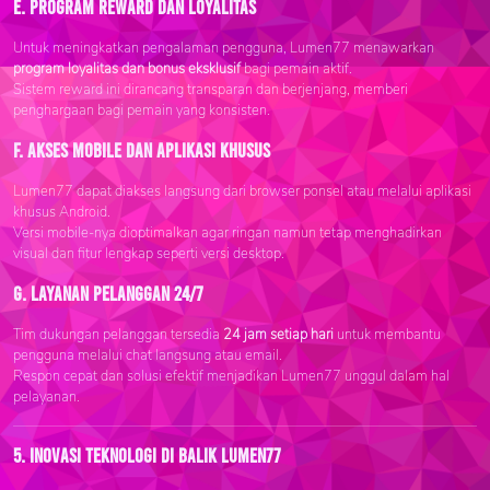
e. Program Reward dan Loyalitas
Untuk meningkatkan pengalaman pengguna, Lumen77 menawarkan
program loyalitas dan bonus eksklusif
bagi pemain aktif.
Sistem reward ini dirancang transparan dan berjenjang, memberi
penghargaan bagi pemain yang konsisten.
f. Akses Mobile dan Aplikasi Khusus
Lumen77 dapat diakses langsung dari browser ponsel atau melalui aplikasi
khusus Android.
Versi mobile-nya dioptimalkan agar ringan namun tetap menghadirkan
visual dan fitur lengkap seperti versi desktop.
g. Layanan Pelanggan 24/7
Tim dukungan pelanggan tersedia
24 jam setiap hari
untuk membantu
pengguna melalui chat langsung atau email.
Respon cepat dan solusi efektif menjadikan Lumen77 unggul dalam hal
pelayanan.
5. Inovasi Teknologi di Balik Lumen77