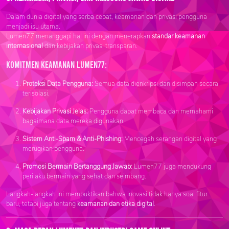
Dalam dunia digital yang serba cepat, keamanan dan privasi pengguna
menjadi isu utama.
Lumen77 menanggapi hal ini dengan menerapkan
standar keamanan
internasional
dan kebijakan privasi transparan.
Komitmen Keamanan Lumen77:
Proteksi Data Pengguna:
Semua data dienkripsi dan disimpan secara
terisolasi.
Kebijakan Privasi Jelas:
Pengguna dapat membaca dan memahami
bagaimana data mereka digunakan.
Sistem Anti-Spam & Anti-Phishing:
Mencegah serangan digital yang
merugikan pengguna.
Promosi Bermain Bertanggung Jawab:
Lumen77 juga mendukung
perilaku bermain yang sehat dan seimbang.
Langkah-langkah ini membuktikan bahwa inovasi tidak hanya soal fitur
baru, tetapi juga tentang
keamanan dan etika digital
.