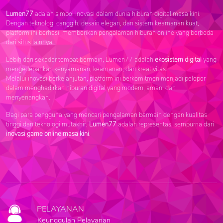
Lumen77
adalah simbol inovasi dalam dunia hiburan digital masa kini.
Dengan teknologi canggih, desain elegan, dan sistem keamanan kuat,
platform ini berhasil memberikan pengalaman hiburan online yang berbeda
dari situs lainnya.
Lebih dari sekadar tempat bermain, Lumen77 adalah
ekosistem digital
yang
mengedepankan kenyamanan, keamanan, dan kreativitas.
Melalui inovasi berkelanjutan, platform ini berkomitmen menjadi pelopor
dalam menghadirkan hiburan digital yang modern, aman, dan
menyenangkan.
Bagi para pengguna yang mencari pengalaman bermain dengan kualitas
tinggi dan teknologi mutakhir,
Lumen77
adalah representasi sempurna dari
inovasi game online masa kini
.
PELAYANAN
Keunggulan Pelayanan