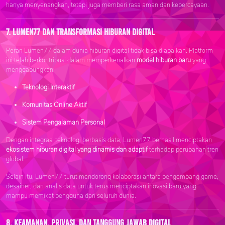
hanya menyenangkan, tetapi juga memberi rasa aman dan kepercayaan.
7. Lumen77 dan Transformasi Hiburan Digital
Peran Lumen77 dalam dunia hiburan digital tidak bisa diabaikan. Platform
ini telah berkontribusi dalam memperkenalkan
model hiburan baru
yang
menggabungkan:
Teknologi Interaktif
Komunitas Online Aktif
Sistem Pengalaman Personal
Dengan integrasi teknologi berbasis data, Lumen77 berhasil menciptakan
ekosistem hiburan digital yang dinamis dan adaptif
terhadap perubahan tren
global.
Selain itu, Lumen77 turut mendorong kolaborasi antara pengembang game,
desainer, dan analis data untuk terus menciptakan inovasi baru yang
mampu memikat pengguna dari seluruh dunia.
8. Keamanan, Privasi, dan Tanggung Jawab Digital