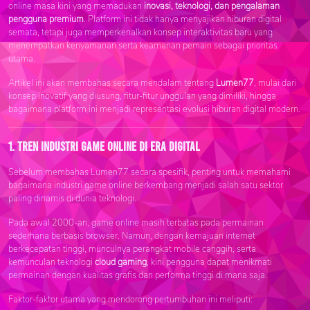
online masa kini yang memadukan
inovasi, teknologi, dan pengalaman
pengguna premium
. Platform ini tidak hanya menyajikan hiburan digital
semata, tetapi juga memperkenalkan konsep interaktivitas baru yang
menempatkan kenyamanan serta keamanan pemain sebagai prioritas
utama.
Artikel ini akan membahas secara mendalam tentang
Lumen77
, mulai dari
konsep inovatif yang diusung, fitur-fitur unggulan yang dimiliki, hingga
bagaimana platform ini menjadi representasi evolusi hiburan digital modern.
1. Tren Industri Game Online di Era Digital
Sebelum membahas Lumen77 secara spesifik, penting untuk memahami
bagaimana industri game online berkembang menjadi salah satu sektor
paling dinamis di dunia teknologi.
Pada awal 2000-an, game online masih terbatas pada permainan
sederhana berbasis browser. Namun, dengan kemajuan internet
berkecepatan tinggi, munculnya perangkat mobile canggih, serta
kemunculan teknologi
cloud gaming
, kini pengguna dapat menikmati
permainan dengan kualitas grafis dan performa tinggi di mana saja.
Faktor-faktor utama yang mendorong pertumbuhan ini meliputi: