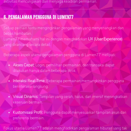
aktivitas mencurigakan dan menjaga keadilan permainan.
6. Pengalaman Pengguna di Lumen77
Setiap pemain tentu menginginkan pengalaman yang menyenangkan dan
bebas hambatan.
Lumen77 memahami hal ini dengan menghadirkan
UX (User Experience)
yang dirancang secara detail.
Beberapa aspek utama pengalaman pengguna di Lumen77 meliputi:
Akses Cepat:
Login, pemilihan permainan, dan transaksi dapat
dilakukan hanya dalam beberapa detik.
Interaksi Real-Time:
Beberapa permainan memungkinkan pengguna
berinteraksi langsung.
Visual Dinamis:
Tampilan yang cerah, halus, dan imersif meningkatkan
keseruan bermain.
Kustomisasi Profil:
Pengguna dapat menyesuaikan tampilan akun dan
preferensi bermain.
Fokus utama Lumen77 adalah menghadirkan pengalaman hiburan yang tak