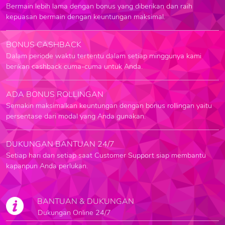
Bermain lebih lama dengan bonus yang diberikan dan raih
kepuasan bermain dengan keuntungan maksimal.
BONUS CASHBACK
Dalam periode waktu tertentu dalam setiap minggunya kami
berikan cashback cuma-cuma untuk Anda.
ADA BONUS ROLLINGAN
Semakin maksimalkan keuntungan dengan bonus rollingan yaitu
persentase dari modal yang Anda gunakan.
DUKUNGAN BANTUAN 24/7
Setiap hari dan setiap saat Customer Support siap membantu
kapanpun Anda perlukan.
BANTUAN & DUKUNGAN
Dukungan Online 24/7