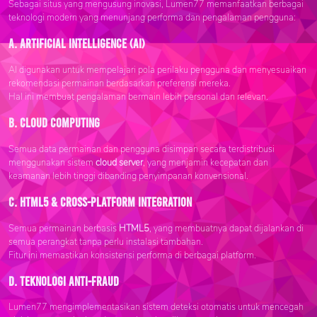
Sebagai situs yang mengusung inovasi, Lumen77 memanfaatkan berbagai
teknologi modern yang menunjang performa dan pengalaman pengguna:
a. Artificial Intelligence (AI)
AI digunakan untuk mempelajari pola perilaku pengguna dan menyesuaikan
rekomendasi permainan berdasarkan preferensi mereka.
Hal ini membuat pengalaman bermain lebih personal dan relevan.
b. Cloud Computing
Semua data permainan dan pengguna disimpan secara terdistribusi
menggunakan sistem
cloud server
, yang menjamin kecepatan dan
keamanan lebih tinggi dibanding penyimpanan konvensional.
c. HTML5 & Cross-Platform Integration
Semua permainan berbasis
HTML5
, yang membuatnya dapat dijalankan di
semua perangkat tanpa perlu instalasi tambahan.
Fitur ini memastikan konsistensi performa di berbagai platform.
d. Teknologi Anti-Fraud
Lumen77 mengimplementasikan sistem deteksi otomatis untuk mencegah