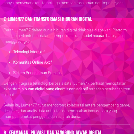
hanya menyenangkan, tetapi juga memberi rasa aman dan kepercayaan.
7. Lumen77 dan Transformasi Hiburan Digital
Peran Lumen77 dalam dunia hiburan digital tidak bisa diabaikan. Platform
ini telah berkontribusi dalam memperkenalkan
model hiburan baru
yang
menggabungkan:
Teknologi Interaktif
Komunitas Online Aktif
Sistem Pengalaman Personal
Dengan integrasi teknologi berbasis data, Lumen77 berhasil menciptakan
ekosistem hiburan digital yang dinamis dan adaptif
terhadap perubahan tren
global.
Selain itu, Lumen77 turut mendorong kolaborasi antara pengembang game,
desainer, dan analis data untuk terus menciptakan inovasi baru yang
mampu memikat pengguna dari seluruh dunia.
8. Keamanan, Privasi, dan Tanggung Jawab Digital