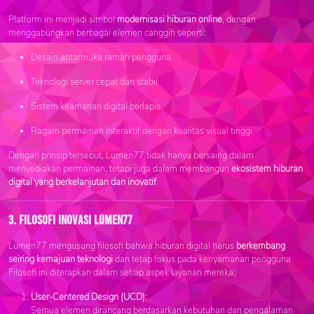
Platform ini menjadi simbol
modernisasi hiburan online
, dengan
menggabungkan berbagai elemen canggih seperti:
Desain antarmuka ramah pengguna
Teknologi server cepat dan stabil
Sistem keamanan digital berlapis
Ragam permainan interaktif dengan kualitas visual tinggi
Dengan prinsip tersebut, Lumen77 tidak hanya bersaing dalam
menyediakan permainan, tetapi juga dalam membangun
ekosistem hiburan
digital yang berkelanjutan dan inovatif
.
3. Filosofi Inovasi Lumen77
Lumen77 mengusung filosofi bahwa hiburan digital harus
berkembang
seiring kemajuan teknologi
dan tetap fokus pada kenyamanan pengguna.
Filosofi ini diterapkan dalam setiap aspek layanan mereka:
User-Centered Design (UCD):
Semua elemen dirancang berdasarkan kebutuhan dan pengalaman