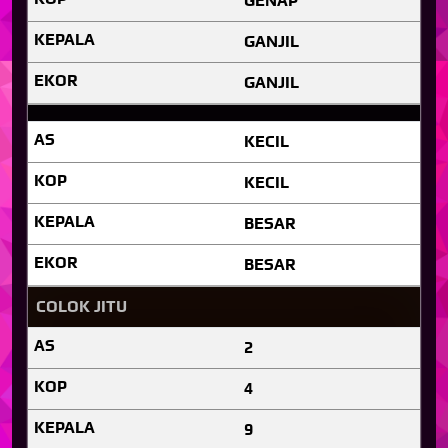
GENAP
GANJIL
GANJIL
KECIL
KECIL
BESAR
BESAR
COLOK JITU
2
4
9