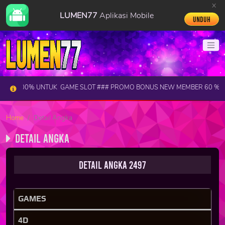
x
LUMEN77
Aplikasi Mobile
Unduh
% UNTUK GAME SLOT ### PROMO BONUS NEW MEMBER 60 % UNTUK GA
Home
Detail Angka
Detail Angka
Detail Angka 2497
GAMES
4D