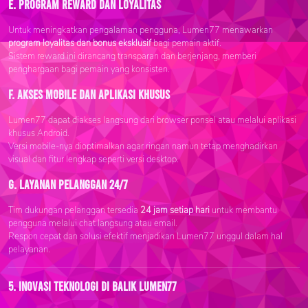
e. Program Reward dan Loyalitas
Untuk meningkatkan pengalaman pengguna, Lumen77 menawarkan
program loyalitas dan bonus eksklusif
bagi pemain aktif.
Sistem reward ini dirancang transparan dan berjenjang, memberi
penghargaan bagi pemain yang konsisten.
f. Akses Mobile dan Aplikasi Khusus
Lumen77 dapat diakses langsung dari browser ponsel atau melalui aplikasi
khusus Android.
Versi mobile-nya dioptimalkan agar ringan namun tetap menghadirkan
visual dan fitur lengkap seperti versi desktop.
g. Layanan Pelanggan 24/7
Tim dukungan pelanggan tersedia
24 jam setiap hari
untuk membantu
pengguna melalui chat langsung atau email.
Respon cepat dan solusi efektif menjadikan Lumen77 unggul dalam hal
pelayanan.
5. Inovasi Teknologi di Balik Lumen77