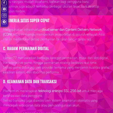
Menu navigasi mudah dipahami, bahkan bagi pengguna baru.
Desainnya juga adaptif terhadap berbagai ukuran layar, baik desktop
maupun mobile.
b. Kinerja Situs Super Cepat
Menggunakan infrastruktur
cloud server dan Content Delivery Network
(CDN)
, situs ini mampu memberikan akses cepat di seluruh wilayah Asia.
Hal ini memastikan setiap permainan berjalan lancar tanpa lag.
c. Ragam Permainan Digital
Lumen77 menawarkan berbagai kategori permainan, mulai dari slot digital,
live interactive game, hingga permainan strategi berbasis real-time.
Setiap game didukung oleh provider ternama yang menjamin kualitas grafis,
keadilan sistem, dan stabilitas performa.
d. Keamanan Data dan Transaksi
Platform ini menerapkan
teknologi enkripsi SSL 256-bit
untuk menjaga
kerahasiaan data pengguna.
Setiap transaksi juga diawasi oleh sistem keamanan otomatis yang
mencegah kebocoran data atau penyalahgunaan akun.