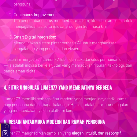
pengguna.
Continuous Improvement:
Tim pengembang terus memperbarui sistem, fitur, dan tampilan untuk
menjaga kualitas serta relevansi dengan tren masa kini.
Smart Digital Integration:
Menggunakan sistem pintar berbasis AI untuk menghadirkan
pengalaman yang personal dan efisien.
Filosofi ini menjadikan Lumen77 lebih dari sekadar situs permainan online
— ia adalah inovasi berkelanjutan yang memadukan hiburan, teknologi, dan
pengalaman digital.
4. Fitur Unggulan Lumen77 yang Membuatnya Berbeda
Lumen77 memiliki berbagai fitur modern yang menjadi daya tarik utama
bagi pengguna dari berbagai kalangan. Berikut adalah fitur-fitur unggulan
yang membedakannya dari platform lain:
a. Desain Antarmuka Modern dan Ramah Pengguna
x
Lumen77 menghadirkan tampilan yang
elegan, intuitif, dan responsif
.