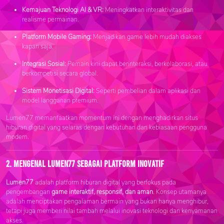
Kemajuan Teknologi AI & VR:
Meningkatkan interaktivitas dan
realisme permainan.
Platform Mobile Gaming:
Menjadikan game lebih mudah diakses
kapan saja.
Integrasi Sosial:
Pemain kini dapat berinteraksi, berkolaborasi, atau
berkompetisi secara global.
Sistem Monetisasi Digital:
Seperti pembelian dalam aplikasi dan
model langganan premium.
Lumen77 memanfaatkan momentum ini dengan menghadirkan situs
hiburan digital yang selaras dengan kebutuhan dan kebiasaan pengguna
modern.
2. Mengenal Lumen77 Sebagai Platform Inovatif
Lumen77
adalah platform hiburan digital yang berfokus pada
pengembangan
game interaktif, responsif, dan aman
. Konsep utamanya
adalah menciptakan pengalaman bermain yang bukan hanya menghibur,
tetapi juga memberi nilai tambah melalui inovasi teknologi dan kenyamanan
akses.