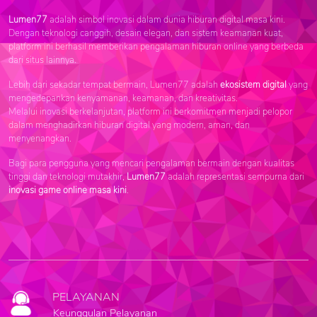
Lumen77
adalah simbol inovasi dalam dunia hiburan digital masa kini.
Dengan teknologi canggih, desain elegan, dan sistem keamanan kuat,
platform ini berhasil memberikan pengalaman hiburan online yang berbeda
dari situs lainnya.
Lebih dari sekadar tempat bermain, Lumen77 adalah
ekosistem digital
yang
mengedepankan kenyamanan, keamanan, dan kreativitas.
Melalui inovasi berkelanjutan, platform ini berkomitmen menjadi pelopor
dalam menghadirkan hiburan digital yang modern, aman, dan
menyenangkan.
Bagi para pengguna yang mencari pengalaman bermain dengan kualitas
tinggi dan teknologi mutakhir,
Lumen77
adalah representasi sempurna dari
inovasi game online masa kini
.
PELAYANAN
Keunggulan Pelayanan