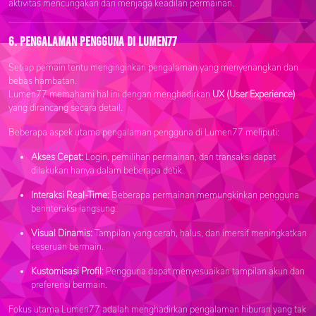
aktivitas mencurigakan dan menjaga keadilan permainan.
6. Pengalaman Pengguna di Lumen77
Setiap pemain tentu menginginkan pengalaman yang menyenangkan dan
bebas hambatan.
Lumen77 memahami hal ini dengan menghadirkan
UX (User Experience)
yang dirancang secara detail.
Beberapa aspek utama pengalaman pengguna di Lumen77 meliputi:
Akses Cepat:
Login, pemilihan permainan, dan transaksi dapat
dilakukan hanya dalam beberapa detik.
Interaksi Real-Time:
Beberapa permainan memungkinkan pengguna
berinteraksi langsung.
Visual Dinamis:
Tampilan yang cerah, halus, dan imersif meningkatkan
keseruan bermain.
Kustomisasi Profil:
Pengguna dapat menyesuaikan tampilan akun dan
preferensi bermain.
Fokus utama Lumen77 adalah menghadirkan pengalaman hiburan yang tak