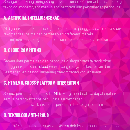
Sebagai situs yang mengusung inovasi, Lumen77 memanfaatkan berbagai
teknologi modern yang menunjang performa dan pengalaman pengguna:
a. Artificial Intelligence (AI)
AI digunakan untuk mempelajari pola perilaku pengguna dan menyesuaikan
rekomendasi permainan berdasarkan preferensi mereka.
Hal ini membuat pengalaman bermain lebih personal dan relevan.
b. Cloud Computing
Semua data permainan dan pengguna disimpan secara terdistribusi
menggunakan sistem
cloud server
, yang menjamin kecepatan dan
keamanan lebih tinggi dibanding penyimpanan konvensional.
c. HTML5 & Cross-Platform Integration
Semua permainan berbasis
HTML5
, yang membuatnya dapat dijalankan di
semua perangkat tanpa perlu instalasi tambahan.
Fitur ini memastikan konsistensi performa di berbagai platform.
d. Teknologi Anti-Fraud
Lumen77 mengimplementasikan sistem deteksi otomatis untuk mencegah