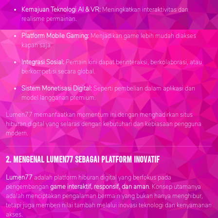
Kemajuan Teknologi AI & VR:
Meningkatkan interaktivitas dan
realisme permainan.
Platform Mobile Gaming:
Menjadikan game lebih mudah diakses
kapan saja.
Integrasi Sosial:
Pemain kini dapat berinteraksi, berkolaborasi, atau
berkompetisi secara global.
Sistem Monetisasi Digital:
Seperti pembelian dalam aplikasi dan
model langganan premium.
Lumen77 memanfaatkan momentum ini dengan menghadirkan situs
hiburan digital yang selaras dengan kebutuhan dan kebiasaan pengguna
modern.
2. Mengenal Lumen77 Sebagai Platform Inovatif
Lumen77
adalah platform hiburan digital yang berfokus pada
pengembangan
game interaktif, responsif, dan aman
. Konsep utamanya
adalah menciptakan pengalaman bermain yang bukan hanya menghibur,
tetapi juga memberi nilai tambah melalui inovasi teknologi dan kenyamanan
akses.