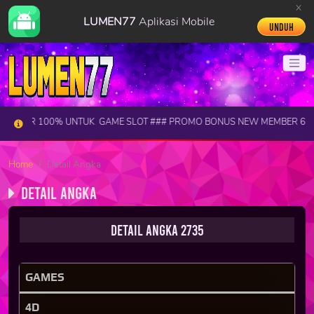
x
LUMEN77
Aplikasi Mobile
Unduh
00% UNTUK GAME SLOT ### PROMO BONUS NEW MEMBER 60 % UNTUK
Home
Detail Angka
Detail Angka
Detail Angka 2735
GAMES
4D