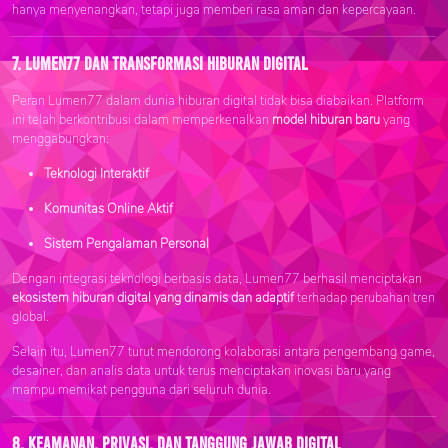
hanya menyenangkan, tetapi juga memberi rasa aman dan kepercayaan.
7. Lumen77 dan Transformasi Hiburan Digital
Peran Lumen77 dalam dunia hiburan digital tidak bisa diabaikan. Platform
ini telah berkontribusi dalam memperkenalkan
model hiburan baru
yang
menggabungkan:
Teknologi Interaktif
Komunitas Online Aktif
Sistem Pengalaman Personal
Dengan integrasi teknologi berbasis data, Lumen77 berhasil menciptakan
ekosistem hiburan digital yang dinamis dan adaptif
terhadap perubahan tren
global.
Selain itu, Lumen77 turut mendorong kolaborasi antara pengembang game,
desainer, dan analis data untuk terus menciptakan inovasi baru yang
mampu memikat pengguna dari seluruh dunia.
8. Keamanan, Privasi, dan Tanggung Jawab Digital