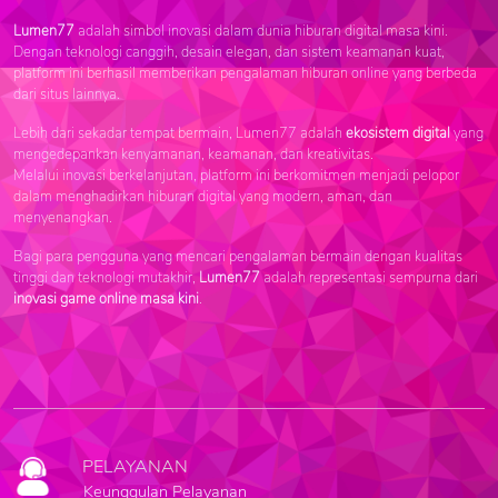
Lumen77
adalah simbol inovasi dalam dunia hiburan digital masa kini.
Dengan teknologi canggih, desain elegan, dan sistem keamanan kuat,
platform ini berhasil memberikan pengalaman hiburan online yang berbeda
dari situs lainnya.
Lebih dari sekadar tempat bermain, Lumen77 adalah
ekosistem digital
yang
mengedepankan kenyamanan, keamanan, dan kreativitas.
Melalui inovasi berkelanjutan, platform ini berkomitmen menjadi pelopor
dalam menghadirkan hiburan digital yang modern, aman, dan
menyenangkan.
Bagi para pengguna yang mencari pengalaman bermain dengan kualitas
tinggi dan teknologi mutakhir,
Lumen77
adalah representasi sempurna dari
inovasi game online masa kini
.
PELAYANAN
Keunggulan Pelayanan