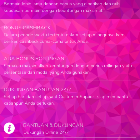
Bermain lebih lama dengan bonus yang diberikan dan raih
kepuasan bermain dengan keuntungan maksimal.
BONUS CASHBACK
Dalam periode waktu tertentu dalam setiap minggunya kami
berikan cashback cuma-cuma untuk Anda.
ADA BONUS ROLLINGAN
Semakin maksimalkan keuntungan dengan bonus rollingan yaitu
persentase dari modal yang Anda gunakan.
DUKUNGAN BANTUAN 24/7
Setiap hari dan setiap saat Customer Support siap membantu
kapanpun Anda perlukan.
BANTUAN & DUKUNGAN
Dukungan Online 24/7