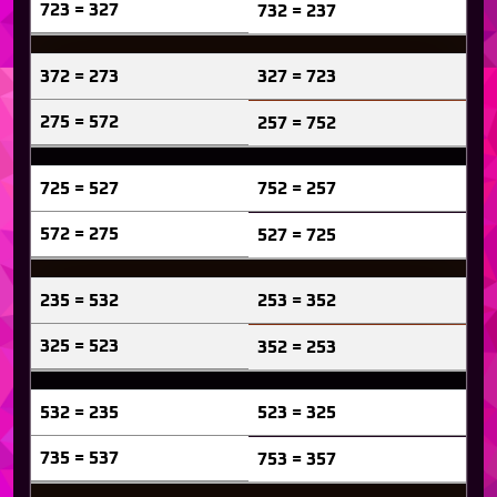
723 = 327
732 = 237
372 = 273
327 = 723
275 = 572
257 = 752
725 = 527
752 = 257
572 = 275
527 = 725
235 = 532
253 = 352
325 = 523
352 = 253
532 = 235
523 = 325
735 = 537
753 = 357