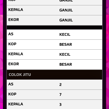
GANJIL
GANJIL
GANJIL
KECIL
BESAR
KECIL
BESAR
COLOK JITU
2
7
3