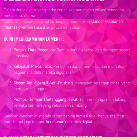
Dalam dunia digital yang serba cepat, keamanan dan privasi pengguna
menjadi isu utama.
Lumen77 menanggapi hal ini dengan menerapkan
standar keamanan
internasional
dan kebijakan privasi transparan.
Komitmen Keamanan Lumen77:
Proteksi Data Pengguna:
Semua data dienkripsi dan disimpan secara
terisolasi.
Kebijakan Privasi Jelas:
Pengguna dapat membaca dan memahami
bagaimana data mereka digunakan.
Sistem Anti-Spam & Anti-Phishing:
Mencegah serangan digital yang
merugikan pengguna.
Promosi Bermain Bertanggung Jawab:
Lumen77 juga mendukung
perilaku bermain yang sehat dan seimbang.
Langkah-langkah ini membuktikan bahwa inovasi tidak hanya soal fitur
baru, tetapi juga tentang
keamanan dan etika digital
.