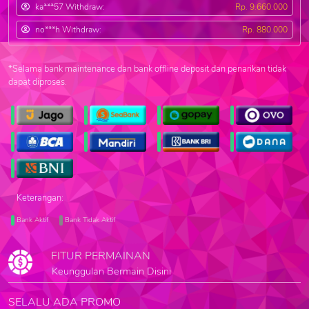
ka***57 Withdraw:
Rp. 9.660.000
no***h Withdraw:
Rp. 880.000
*Selama bank maintenance dan bank offline deposit dan penarikan tidak
dapat diproses.
Keterangan:
Bank Aktif
Bank Tidak Aktif
FITUR PERMAINAN
Keunggulan Bermain Disini
SELALU ADA PROMO