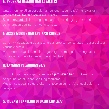
e. Program Reward dan Loyalitas
Untuk meningkatkan pengalaman pengguna, Lumen77 menawarkan
program loyalitas dan bonus eksklusif
bagi pemain aktif.
Sistem reward ini dirancang transparan dan berjenjang, memberi
penghargaan bagi pemain yang konsisten.
f. Akses Mobile dan Aplikasi Khusus
Lumen77 dapat diakses langsung dari browser ponsel atau melalui aplikasi
khusus Android.
Versi mobile-nya dioptimalkan agar ringan namun tetap menghadirkan
visual dan fitur lengkap seperti versi desktop.
g. Layanan Pelanggan 24/7
Tim dukungan pelanggan tersedia
24 jam setiap hari
untuk membantu
pengguna melalui chat langsung atau email.
Respon cepat dan solusi efektif menjadikan Lumen77 unggul dalam hal
pelayanan.
5. Inovasi Teknologi di Balik Lumen77