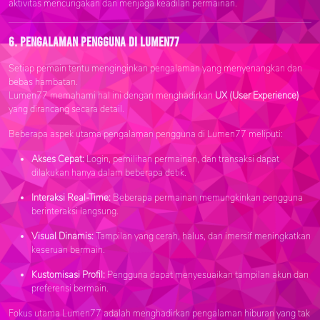
aktivitas mencurigakan dan menjaga keadilan permainan.
6. Pengalaman Pengguna di Lumen77
Setiap pemain tentu menginginkan pengalaman yang menyenangkan dan
bebas hambatan.
Lumen77 memahami hal ini dengan menghadirkan
UX (User Experience)
yang dirancang secara detail.
Beberapa aspek utama pengalaman pengguna di Lumen77 meliputi:
Akses Cepat:
Login, pemilihan permainan, dan transaksi dapat
dilakukan hanya dalam beberapa detik.
Interaksi Real-Time:
Beberapa permainan memungkinkan pengguna
berinteraksi langsung.
Visual Dinamis:
Tampilan yang cerah, halus, dan imersif meningkatkan
keseruan bermain.
Kustomisasi Profil:
Pengguna dapat menyesuaikan tampilan akun dan
preferensi bermain.
Fokus utama Lumen77 adalah menghadirkan pengalaman hiburan yang tak