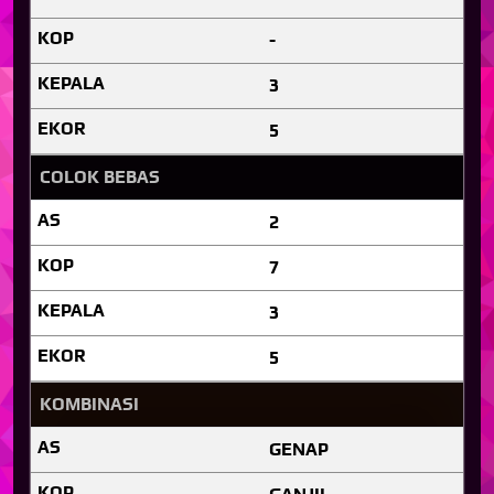
-
3
5
COLOK BEBAS
2
7
3
5
KOMBINASI
GENAP