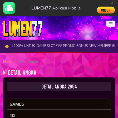
x
LUMEN77
Aplikasi Mobile
Unduh
00% UNTUK GAME SLOT ### PROMO BONUS NEW MEMBER 60 % UNTUK
Home
Detail Angka
Detail Angka
Detail Angka 2954
GAMES
4D