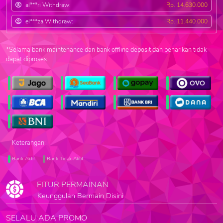
al***ri Withdraw:
Rp. 14.630.000
el***za Withdraw:
Rp. 11.440.000
*Selama bank maintenance dan bank offline deposit dan penarikan tidak
dapat diproses.
Keterangan:
Bank Aktif
Bank Tidak Aktif
FITUR PERMAINAN
Keunggulan Bermain Disini
SELALU ADA PROMO