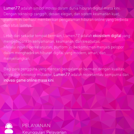
Lumen77
adalah simbol inovasi dalam dunia hiburan digital masa kini.
Dengan teknologi canggih, desain elegan, dan sistem keamanan kuat,
platform ini berhasil memberikan pengalaman hiburan online yang berbeda
dari situs lainnya.
Lebih dari sekadar tempat bermain, Lumen77 adalah
ekosistem digital
yang
mengedepankan kenyamanan, keamanan, dan kreativitas.
Melalui inovasi berkelanjutan, platform ini berkomitmen menjadi pelopor
dalam menghadirkan hiburan digital yang modern, aman, dan
menyenangkan.
Bagi para pengguna yang mencari pengalaman bermain dengan kualitas
tinggi dan teknologi mutakhir,
Lumen77
adalah representasi sempurna dari
inovasi game online masa kini
.
PELAYANAN
Keunggulan Pelayanan