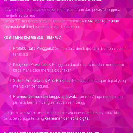
Dalam dunia digital yang serba cepat, keamanan dan privasi pengguna
menjadi isu utama.
Lumen77 menanggapi hal ini dengan menerapkan
standar keamanan
internasional
dan kebijakan privasi transparan.
Komitmen Keamanan Lumen77:
Proteksi Data Pengguna:
Semua data dienkripsi dan disimpan secara
terisolasi.
Kebijakan Privasi Jelas:
Pengguna dapat membaca dan memahami
bagaimana data mereka digunakan.
Sistem Anti-Spam & Anti-Phishing:
Mencegah serangan digital yang
merugikan pengguna.
Promosi Bermain Bertanggung Jawab:
Lumen77 juga mendukung
perilaku bermain yang sehat dan seimbang.
Langkah-langkah ini membuktikan bahwa inovasi tidak hanya soal fitur
baru, tetapi juga tentang
keamanan dan etika digital
.