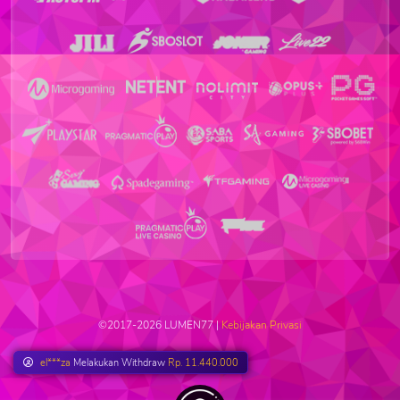
©2017-2026 LUMEN77 |
Kebijakan Privasi