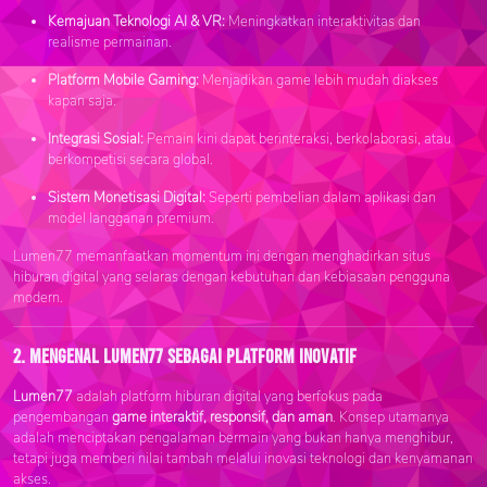
Kemajuan Teknologi AI & VR:
Meningkatkan interaktivitas dan
realisme permainan.
Platform Mobile Gaming:
Menjadikan game lebih mudah diakses
kapan saja.
Integrasi Sosial:
Pemain kini dapat berinteraksi, berkolaborasi, atau
berkompetisi secara global.
Sistem Monetisasi Digital:
Seperti pembelian dalam aplikasi dan
model langganan premium.
Lumen77 memanfaatkan momentum ini dengan menghadirkan situs
hiburan digital yang selaras dengan kebutuhan dan kebiasaan pengguna
modern.
2. Mengenal Lumen77 Sebagai Platform Inovatif
Lumen77
adalah platform hiburan digital yang berfokus pada
pengembangan
game interaktif, responsif, dan aman
. Konsep utamanya
adalah menciptakan pengalaman bermain yang bukan hanya menghibur,
tetapi juga memberi nilai tambah melalui inovasi teknologi dan kenyamanan
akses.