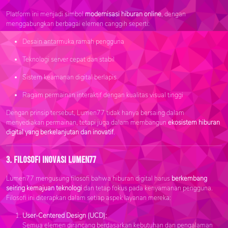
Platform ini menjadi simbol
modernisasi hiburan online
, dengan
menggabungkan berbagai elemen canggih seperti:
Desain antarmuka ramah pengguna
Teknologi server cepat dan stabil
Sistem keamanan digital berlapis
Ragam permainan interaktif dengan kualitas visual tinggi
Dengan prinsip tersebut, Lumen77 tidak hanya bersaing dalam
menyediakan permainan, tetapi juga dalam membangun
ekosistem hiburan
digital yang berkelanjutan dan inovatif
.
3. Filosofi Inovasi Lumen77
Lumen77 mengusung filosofi bahwa hiburan digital harus
berkembang
seiring kemajuan teknologi
dan tetap fokus pada kenyamanan pengguna.
Filosofi ini diterapkan dalam setiap aspek layanan mereka:
User-Centered Design (UCD):
Semua elemen dirancang berdasarkan kebutuhan dan pengalaman