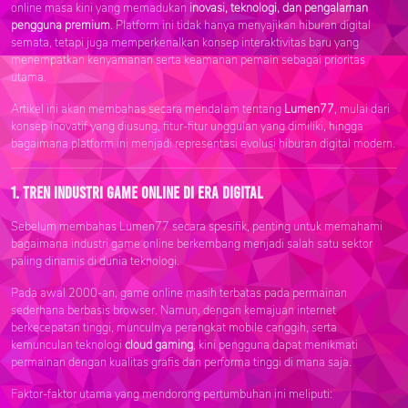
online masa kini yang memadukan
inovasi, teknologi, dan pengalaman
pengguna premium
. Platform ini tidak hanya menyajikan hiburan digital
semata, tetapi juga memperkenalkan konsep interaktivitas baru yang
menempatkan kenyamanan serta keamanan pemain sebagai prioritas
utama.
Artikel ini akan membahas secara mendalam tentang
Lumen77
, mulai dari
konsep inovatif yang diusung, fitur-fitur unggulan yang dimiliki, hingga
bagaimana platform ini menjadi representasi evolusi hiburan digital modern.
1. Tren Industri Game Online di Era Digital
Sebelum membahas Lumen77 secara spesifik, penting untuk memahami
bagaimana industri game online berkembang menjadi salah satu sektor
paling dinamis di dunia teknologi.
Pada awal 2000-an, game online masih terbatas pada permainan
sederhana berbasis browser. Namun, dengan kemajuan internet
berkecepatan tinggi, munculnya perangkat mobile canggih, serta
kemunculan teknologi
cloud gaming
, kini pengguna dapat menikmati
permainan dengan kualitas grafis dan performa tinggi di mana saja.
Faktor-faktor utama yang mendorong pertumbuhan ini meliputi: