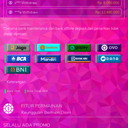
li*** Withdraw:
Rp. 6.050.000
***la Withdraw:
Rp. 12.490.000
*Selama bank maintenance dan bank offline deposit dan penarikan tidak
dapat diproses.
Keterangan:
Bank Aktif
Bank Tidak Aktif
FITUR PERMAINAN
Keunggulan Bermain Disini
SELALU ADA PROMO