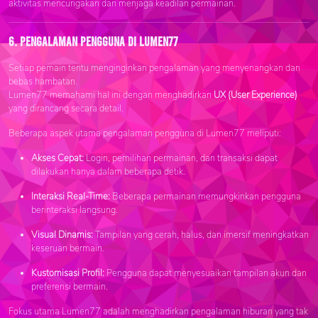
aktivitas mencurigakan dan menjaga keadilan permainan.
6. Pengalaman Pengguna di Lumen77
Setiap pemain tentu menginginkan pengalaman yang menyenangkan dan
bebas hambatan.
Lumen77 memahami hal ini dengan menghadirkan
UX (User Experience)
yang dirancang secara detail.
Beberapa aspek utama pengalaman pengguna di Lumen77 meliputi:
Akses Cepat:
Login, pemilihan permainan, dan transaksi dapat
dilakukan hanya dalam beberapa detik.
Interaksi Real-Time:
Beberapa permainan memungkinkan pengguna
berinteraksi langsung.
Visual Dinamis:
Tampilan yang cerah, halus, dan imersif meningkatkan
keseruan bermain.
Kustomisasi Profil:
Pengguna dapat menyesuaikan tampilan akun dan
preferensi bermain.
Fokus utama Lumen77 adalah menghadirkan pengalaman hiburan yang tak