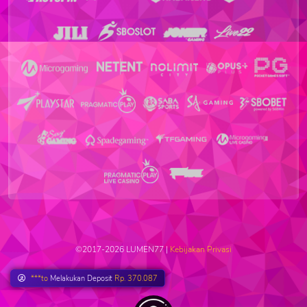
©2017-2026 LUMEN77 |
Kebijakan Privasi