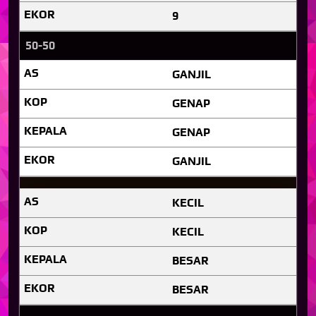
9
50-50
GANJIL
GENAP
GENAP
GANJIL
KECIL
KECIL
BESAR
BESAR