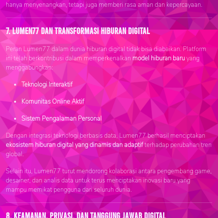
hanya menyenangkan, tetapi juga memberi rasa aman dan kepercayaan.
7. Lumen77 dan Transformasi Hiburan Digital
Peran Lumen77 dalam dunia hiburan digital tidak bisa diabaikan. Platform
ini telah berkontribusi dalam memperkenalkan
model hiburan baru
yang
menggabungkan:
Teknologi Interaktif
Komunitas Online Aktif
Sistem Pengalaman Personal
Dengan integrasi teknologi berbasis data, Lumen77 berhasil menciptakan
ekosistem hiburan digital yang dinamis dan adaptif
terhadap perubahan tren
global.
Selain itu, Lumen77 turut mendorong kolaborasi antara pengembang game,
desainer, dan analis data untuk terus menciptakan inovasi baru yang
mampu memikat pengguna dari seluruh dunia.
8. Keamanan, Privasi, dan Tanggung Jawab Digital