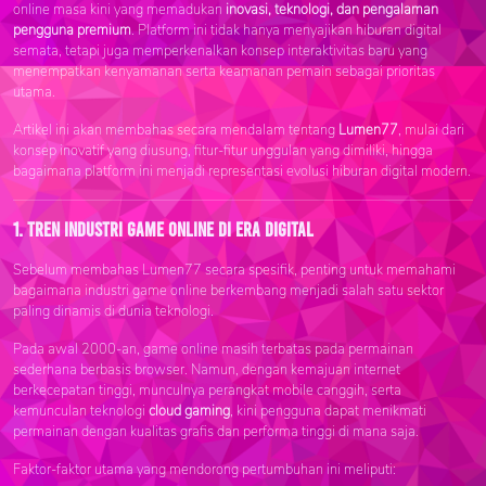
online masa kini yang memadukan
inovasi, teknologi, dan pengalaman
pengguna premium
. Platform ini tidak hanya menyajikan hiburan digital
semata, tetapi juga memperkenalkan konsep interaktivitas baru yang
menempatkan kenyamanan serta keamanan pemain sebagai prioritas
utama.
Artikel ini akan membahas secara mendalam tentang
Lumen77
, mulai dari
konsep inovatif yang diusung, fitur-fitur unggulan yang dimiliki, hingga
bagaimana platform ini menjadi representasi evolusi hiburan digital modern.
1. Tren Industri Game Online di Era Digital
Sebelum membahas Lumen77 secara spesifik, penting untuk memahami
bagaimana industri game online berkembang menjadi salah satu sektor
paling dinamis di dunia teknologi.
Pada awal 2000-an, game online masih terbatas pada permainan
sederhana berbasis browser. Namun, dengan kemajuan internet
berkecepatan tinggi, munculnya perangkat mobile canggih, serta
kemunculan teknologi
cloud gaming
, kini pengguna dapat menikmati
permainan dengan kualitas grafis dan performa tinggi di mana saja.
Faktor-faktor utama yang mendorong pertumbuhan ini meliputi: