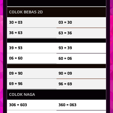
COLOK BEBAS 2D
30 = 03
03 = 30
36 = 63
63 = 36
39 = 93
93 = 39
06 = 60
60 = 06
09 = 90
90 = 09
69 = 96
96 = 69
COLOK NAGA
306 = 603
360 = 063