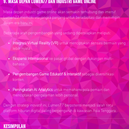
9. Masa Depan Lumen77 dan Industri Game Online
Masa depan industri game online akan semakin terhubung dan imersif.
Lumen77 memiliki visi jangka panjang untuk beradaptasi dan memimpin
dalam era baru ini.
Beberapa arah pengembangan yang sedang dipersiapkan meliputi:
Integrasi Virtual Reality (VR)
untuk menciptakan sensasi bermain yang
lebih nyata.
Ekspansi Internasional
ke pasar global dengan dukungan multi-
bahasa.
Pengembangan Game Edukatif & Interaktif
sebagai diversifikasi
konten.
Peningkatan AI Analytics
untuk memahami pola pemain dan
menciptakan pengalaman lebih personal.
Dengan strategi inovatif ini, Lumen77 berpotensi menjadi salah satu
platform hiburan digital paling berpengaruh di kawasan Asia Tenggara.
Kesimpulan