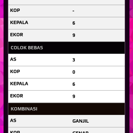
-
6
9
COLOK BEBAS
3
0
6
9
KOMBINASI
GANJIL