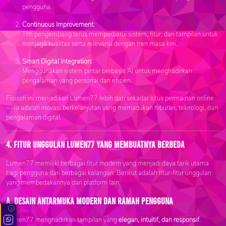
pengguna.
Continuous Improvement:
Tim pengembang terus memperbarui sistem, fitur, dan tampilan untuk
menjaga kualitas serta relevansi dengan tren masa kini.
Smart Digital Integration:
Menggunakan sistem pintar berbasis AI untuk menghadirkan
pengalaman yang personal dan efisien.
Filosofi ini menjadikan Lumen77 lebih dari sekadar situs permainan online
— ia adalah inovasi berkelanjutan yang memadukan hiburan, teknologi, dan
pengalaman digital.
4. Fitur Unggulan Lumen77 yang Membuatnya Berbeda
Lumen77 memiliki berbagai fitur modern yang menjadi daya tarik utama
bagi pengguna dari berbagai kalangan. Berikut adalah fitur-fitur unggulan
yang membedakannya dari platform lain:
a. Desain Antarmuka Modern dan Ramah Pengguna
x
Lumen77 menghadirkan tampilan yang
elegan, intuitif, dan responsif
.