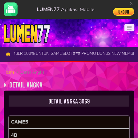
x
LUMEN77
Aplikasi Mobile
Unduh
ER 100% UNTUK GAME SLOT ### PROMO BONUS NEW MEMBER 60 % UN
Home
Detail Angka
Detail Angka
Detail Angka 3069
GAMES
4D