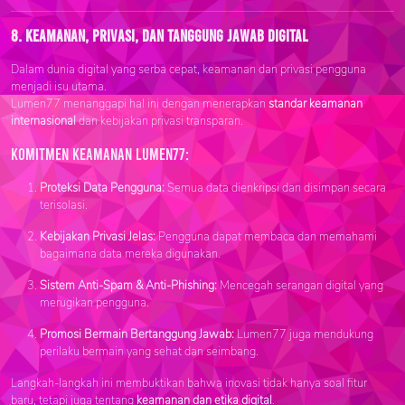
8. Keamanan, Privasi, dan Tanggung Jawab Digital
Dalam dunia digital yang serba cepat, keamanan dan privasi pengguna
menjadi isu utama.
Lumen77 menanggapi hal ini dengan menerapkan
standar keamanan
internasional
dan kebijakan privasi transparan.
Komitmen Keamanan Lumen77:
Proteksi Data Pengguna:
Semua data dienkripsi dan disimpan secara
terisolasi.
Kebijakan Privasi Jelas:
Pengguna dapat membaca dan memahami
bagaimana data mereka digunakan.
Sistem Anti-Spam & Anti-Phishing:
Mencegah serangan digital yang
merugikan pengguna.
Promosi Bermain Bertanggung Jawab:
Lumen77 juga mendukung
perilaku bermain yang sehat dan seimbang.
Langkah-langkah ini membuktikan bahwa inovasi tidak hanya soal fitur
baru, tetapi juga tentang
keamanan dan etika digital
.