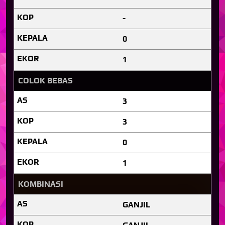
-
0
1
COLOK BEBAS
3
3
0
1
KOMBINASI
GANJIL