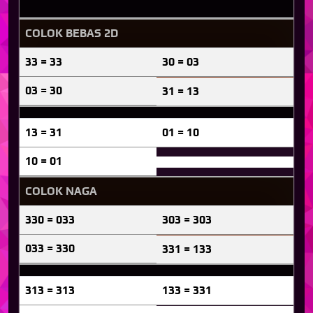
COLOK BEBAS 2D
33 = 33
30 = 03
03 = 30
31 = 13
13 = 31
01 = 10
10 = 01
COLOK NAGA
330 = 033
303 = 303
033 = 330
331 = 133
313 = 313
133 = 331