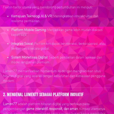
Faktor-faktor utama yang mendorong pertumbuhan ini meliputi:
Kemajuan Teknologi AI & VR:
Meningkatkan interaktivitas dan
realisme permainan.
Platform Mobile Gaming:
Menjadikan game lebih mudah diakses
kapan saja.
Integrasi Sosial:
Pemain kini dapat berinteraksi, berkolaborasi, atau
berkompetisi secara global.
Sistem Monetisasi Digital:
Seperti pembelian dalam aplikasi dan
model langganan premium.
Lumen77 memanfaatkan momentum ini dengan menghadirkan situs
hiburan digital yang selaras dengan kebutuhan dan kebiasaan pengguna
modern.
2. Mengenal Lumen77 Sebagai Platform Inovatif
Lumen77
adalah platform hiburan digital yang berfokus pada
pengembangan
game interaktif, responsif, dan aman
. Konsep utamanya
adalah menciptakan pengalaman bermain yang bukan hanya menghibur,