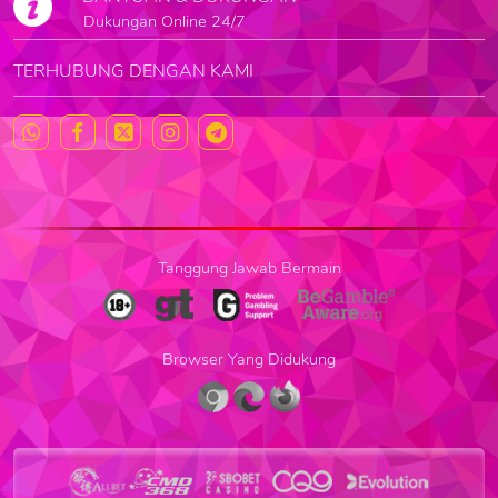
Dukungan Online 24/7
TERHUBUNG DENGAN KAMI
Tanggung Jawab Bermain
Browser Yang Didukung