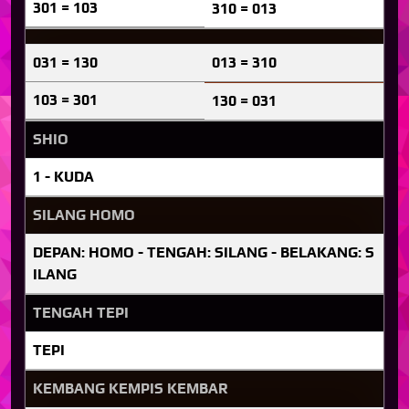
301 = 103
310 = 013
031 = 130
013 = 310
103 = 301
130 = 031
SHIO
1 - KUDA
SILANG HOMO
DEPAN: HOMO - TENGAH: SILANG - BELAKANG: S
ILANG
TENGAH TEPI
TEPI
KEMBANG KEMPIS KEMBAR