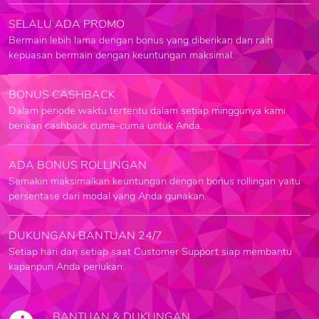
SELALU ADA PROMO
Bermain lebih lama dengan bonus yang diberikan dan raih
kepuasan bermain dengan keuntungan maksimal.
BONUS CASHBACK
Dalam periode waktu tertentu dalam setiap minggunya kami
berikan cashback cuma-cuma untuk Anda.
ADA BONUS ROLLINGAN
Semakin maksimalkan keuntungan dengan bonus rollingan yaitu
persentase dari modal yang Anda gunakan.
DUKUNGAN BANTUAN 24/7
Setiap hari dan setiap saat Customer Support siap membantu
kapanpun Anda perlukan.
BANTUAN & DUKUNGAN