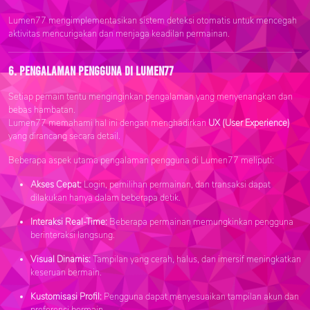
Lumen77 mengimplementasikan sistem deteksi otomatis untuk mencegah
aktivitas mencurigakan dan menjaga keadilan permainan.
6. Pengalaman Pengguna di Lumen77
Setiap pemain tentu menginginkan pengalaman yang menyenangkan dan
bebas hambatan.
Lumen77 memahami hal ini dengan menghadirkan
UX (User Experience)
yang dirancang secara detail.
Beberapa aspek utama pengalaman pengguna di Lumen77 meliputi:
Akses Cepat:
Login, pemilihan permainan, dan transaksi dapat
dilakukan hanya dalam beberapa detik.
Interaksi Real-Time:
Beberapa permainan memungkinkan pengguna
berinteraksi langsung.
Visual Dinamis:
Tampilan yang cerah, halus, dan imersif meningkatkan
keseruan bermain.
Kustomisasi Profil:
Pengguna dapat menyesuaikan tampilan akun dan