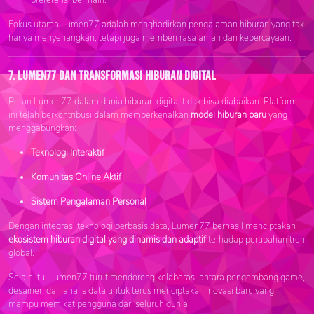
preferensi bermain.
Fokus utama Lumen77 adalah menghadirkan pengalaman hiburan yang tak
hanya menyenangkan, tetapi juga memberi rasa aman dan kepercayaan.
7. Lumen77 dan Transformasi Hiburan Digital
Peran Lumen77 dalam dunia hiburan digital tidak bisa diabaikan. Platform
ini telah berkontribusi dalam memperkenalkan
model hiburan baru
yang
menggabungkan:
Teknologi Interaktif
Komunitas Online Aktif
Sistem Pengalaman Personal
Dengan integrasi teknologi berbasis data, Lumen77 berhasil menciptakan
ekosistem hiburan digital yang dinamis dan adaptif
terhadap perubahan tren
global.
Selain itu, Lumen77 turut mendorong kolaborasi antara pengembang game,
desainer, dan analis data untuk terus menciptakan inovasi baru yang
mampu memikat pengguna dari seluruh dunia.