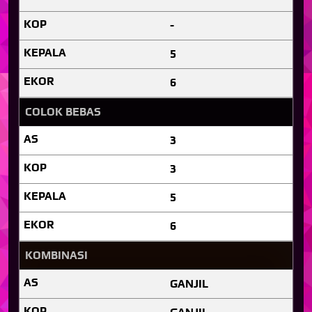
-
5
6
COLOK BEBAS
3
3
5
6
KOMBINASI
GANJIL