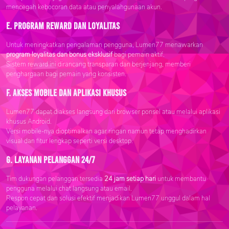
mencegah kebocoran data atau penyalahgunaan akun.
e. Program Reward dan Loyalitas
Untuk meningkatkan pengalaman pengguna, Lumen77 menawarkan
program loyalitas dan bonus eksklusif
bagi pemain aktif.
Sistem reward ini dirancang transparan dan berjenjang, memberi
penghargaan bagi pemain yang konsisten.
f. Akses Mobile dan Aplikasi Khusus
Lumen77 dapat diakses langsung dari browser ponsel atau melalui aplikasi
khusus Android.
Versi mobile-nya dioptimalkan agar ringan namun tetap menghadirkan
visual dan fitur lengkap seperti versi desktop.
g. Layanan Pelanggan 24/7
Tim dukungan pelanggan tersedia
24 jam setiap hari
untuk membantu
pengguna melalui chat langsung atau email.
Respon cepat dan solusi efektif menjadikan Lumen77 unggul dalam hal
pelayanan.