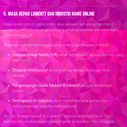
9. Masa Depan Lumen77 dan Industri Game Online
Masa depan industri game online akan semakin terhubung dan imersif.
Lumen77 memiliki visi jangka panjang untuk beradaptasi dan memimpin
dalam era baru ini.
Beberapa arah pengembangan yang sedang dipersiapkan meliputi:
Integrasi Virtual Reality (VR)
untuk menciptakan sensasi bermain yang
lebih nyata.
Ekspansi Internasional
ke pasar global dengan dukungan multi-
bahasa.
Pengembangan Game Edukatif & Interaktif
sebagai diversifikasi
konten.
Peningkatan AI Analytics
untuk memahami pola pemain dan
menciptakan pengalaman lebih personal.
Dengan strategi inovatif ini, Lumen77 berpotensi menjadi salah satu
platform hiburan digital paling berpengaruh di kawasan Asia Tenggara.