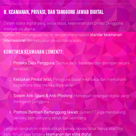
8. Keamanan, Privasi, dan Tanggung Jawab Digital
Dalam dunia digital yang serba cepat, keamanan dan privasi pengguna
menjadi isu utama.
Lumen77 menanggapi hal ini dengan menerapkan
standar keamanan
internasional
dan kebijakan privasi transparan.
Komitmen Keamanan Lumen77:
Proteksi Data Pengguna:
Semua data dienkripsi dan disimpan secara
terisolasi.
Kebijakan Privasi Jelas:
Pengguna dapat membaca dan memahami
bagaimana data mereka digunakan.
Sistem Anti-Spam & Anti-Phishing:
Mencegah serangan digital yang
merugikan pengguna.
Promosi Bermain Bertanggung Jawab:
Lumen77 juga mendukung
perilaku bermain yang sehat dan seimbang.
Langkah-langkah ini membuktikan bahwa inovasi tidak hanya soal fitur
baru, tetapi juga tentang
keamanan dan etika digital
.