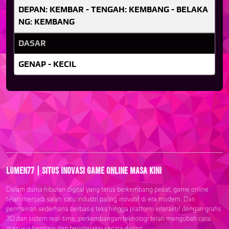
DEPAN: KEMBAR - TENGAH: KEMBANG - BELAKA
NG: KEMBANG
DASAR
GENAP - KECIL
Lumen77 | Situs Inovasi Game Online Masa Kini
Dalam dunia hiburan digital yang terus berkembang pesat, game online
telah menjadi salah satu industri paling inovatif di era modern. Dari
permainan sederhana berbasis teks hingga platform interaktif dengan grafis
3D dan sistem real-time, perkembangan teknologi telah mengubah cara
manusia bermain dan berinteraksi secara daring.