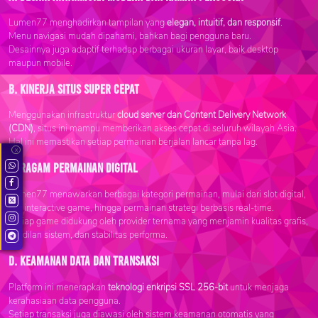
Lumen77 menghadirkan tampilan yang
elegan, intuitif, dan responsif
.
Menu navigasi mudah dipahami, bahkan bagi pengguna baru.
Desainnya juga adaptif terhadap berbagai ukuran layar, baik desktop
maupun mobile.
b. Kinerja Situs Super Cepat
Menggunakan infrastruktur
cloud server dan Content Delivery Network
(CDN)
, situs ini mampu memberikan akses cepat di seluruh wilayah Asia.
Hal ini memastikan setiap permainan berjalan lancar tanpa lag.
x
c. Ragam Permainan Digital
Lumen77 menawarkan berbagai kategori permainan, mulai dari slot digital,
live interactive game, hingga permainan strategi berbasis real-time.
Setiap game didukung oleh provider ternama yang menjamin kualitas grafis,
keadilan sistem, dan stabilitas performa.
d. Keamanan Data dan Transaksi
Platform ini menerapkan
teknologi enkripsi SSL 256-bit
untuk menjaga
kerahasiaan data pengguna.
Setiap transaksi juga diawasi oleh sistem keamanan otomatis yang