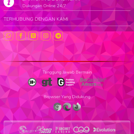
Dukungan Online 24/7
TERHUBUNG DENGAN KAMI
Tanggung Jawab Bermain
Browser Yang Didukung