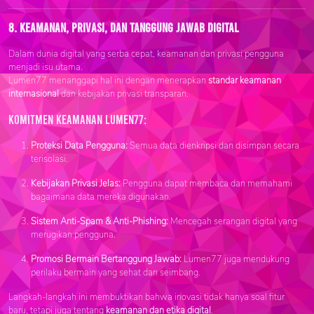
8. Keamanan, Privasi, dan Tanggung Jawab Digital
Dalam dunia digital yang serba cepat, keamanan dan privasi pengguna
menjadi isu utama.
Lumen77 menanggapi hal ini dengan menerapkan
standar keamanan
internasional
dan kebijakan privasi transparan.
Komitmen Keamanan Lumen77:
Proteksi Data Pengguna:
Semua data dienkripsi dan disimpan secara
terisolasi.
Kebijakan Privasi Jelas:
Pengguna dapat membaca dan memahami
bagaimana data mereka digunakan.
Sistem Anti-Spam & Anti-Phishing:
Mencegah serangan digital yang
merugikan pengguna.
Promosi Bermain Bertanggung Jawab:
Lumen77 juga mendukung
perilaku bermain yang sehat dan seimbang.
Langkah-langkah ini membuktikan bahwa inovasi tidak hanya soal fitur
baru, tetapi juga tentang
keamanan dan etika digital
.