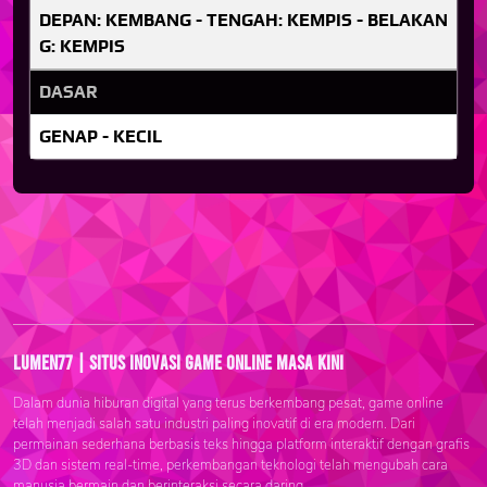
DEPAN: KEMBANG - TENGAH: KEMPIS - BELAKAN
G: KEMPIS
DASAR
GENAP - KECIL
Lumen77 | Situs Inovasi Game Online Masa Kini
Dalam dunia hiburan digital yang terus berkembang pesat, game online
telah menjadi salah satu industri paling inovatif di era modern. Dari
permainan sederhana berbasis teks hingga platform interaktif dengan grafis
3D dan sistem real-time, perkembangan teknologi telah mengubah cara
manusia bermain dan berinteraksi secara daring.