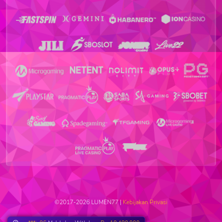
©2017-2026 LUMEN77 |
Kebijakan Privasi