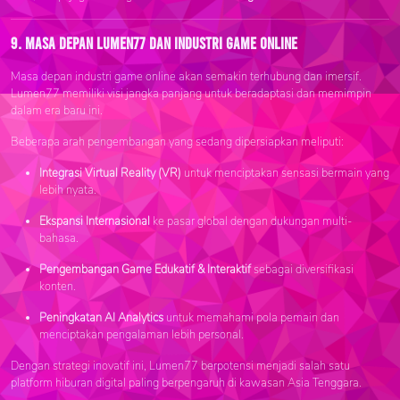
9. Masa Depan Lumen77 dan Industri Game Online
Masa depan industri game online akan semakin terhubung dan imersif.
Lumen77 memiliki visi jangka panjang untuk beradaptasi dan memimpin
dalam era baru ini.
Beberapa arah pengembangan yang sedang dipersiapkan meliputi:
Integrasi Virtual Reality (VR)
untuk menciptakan sensasi bermain yang
lebih nyata.
Ekspansi Internasional
ke pasar global dengan dukungan multi-
bahasa.
Pengembangan Game Edukatif & Interaktif
sebagai diversifikasi
konten.
Peningkatan AI Analytics
untuk memahami pola pemain dan
menciptakan pengalaman lebih personal.
Dengan strategi inovatif ini, Lumen77 berpotensi menjadi salah satu
platform hiburan digital paling berpengaruh di kawasan Asia Tenggara.