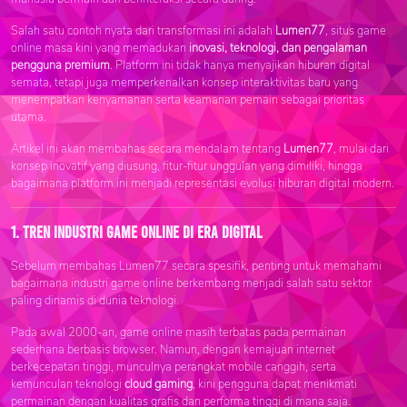
Salah satu contoh nyata dari transformasi ini adalah
Lumen77
, situs game
online masa kini yang memadukan
inovasi, teknologi, dan pengalaman
pengguna premium
. Platform ini tidak hanya menyajikan hiburan digital
semata, tetapi juga memperkenalkan konsep interaktivitas baru yang
menempatkan kenyamanan serta keamanan pemain sebagai prioritas
utama.
Artikel ini akan membahas secara mendalam tentang
Lumen77
, mulai dari
konsep inovatif yang diusung, fitur-fitur unggulan yang dimiliki, hingga
bagaimana platform ini menjadi representasi evolusi hiburan digital modern.
1. Tren Industri Game Online di Era Digital
Sebelum membahas Lumen77 secara spesifik, penting untuk memahami
bagaimana industri game online berkembang menjadi salah satu sektor
paling dinamis di dunia teknologi.
Pada awal 2000-an, game online masih terbatas pada permainan
sederhana berbasis browser. Namun, dengan kemajuan internet
berkecepatan tinggi, munculnya perangkat mobile canggih, serta
kemunculan teknologi
cloud gaming
, kini pengguna dapat menikmati
permainan dengan kualitas grafis dan performa tinggi di mana saja.