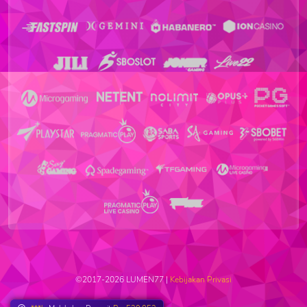
©2017-2026 LUMEN77 |
Kebijakan Privasi