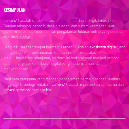
Kesimpulan
Lumen77
adalah simbol inovasi dalam dunia hiburan digital masa kini.
Dengan teknologi canggih, desain elegan, dan sistem keamanan kuat,
platform ini berhasil memberikan pengalaman hiburan online yang berbeda
dari situs lainnya.
Lebih dari sekadar tempat bermain, Lumen77 adalah
ekosistem digital
yang
mengedepankan kenyamanan, keamanan, dan kreativitas.
Melalui inovasi berkelanjutan, platform ini berkomitmen menjadi pelopor
dalam menghadirkan hiburan digital yang modern, aman, dan
menyenangkan.
Bagi para pengguna yang mencari pengalaman bermain dengan kualitas
tinggi dan teknologi mutakhir,
Lumen77
adalah representasi sempurna dari
inovasi game online masa kini
.