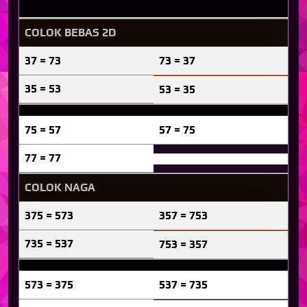
COLOK BEBAS 2D
37 = 73
73 = 37
35 = 53
53 = 35
75 = 57
57 = 75
77 = 77
COLOK NAGA
375 = 573
357 = 753
735 = 537
753 = 357
573 = 375
537 = 735