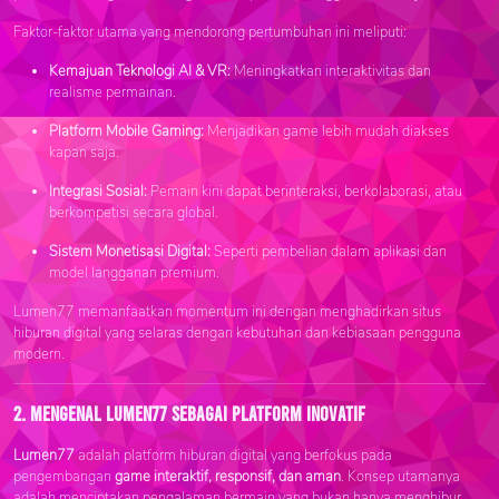
Faktor-faktor utama yang mendorong pertumbuhan ini meliputi:
Kemajuan Teknologi AI & VR:
Meningkatkan interaktivitas dan
realisme permainan.
Platform Mobile Gaming:
Menjadikan game lebih mudah diakses
kapan saja.
Integrasi Sosial:
Pemain kini dapat berinteraksi, berkolaborasi, atau
berkompetisi secara global.
Sistem Monetisasi Digital:
Seperti pembelian dalam aplikasi dan
model langganan premium.
Lumen77 memanfaatkan momentum ini dengan menghadirkan situs
hiburan digital yang selaras dengan kebutuhan dan kebiasaan pengguna
modern.
2. Mengenal Lumen77 Sebagai Platform Inovatif
Lumen77
adalah platform hiburan digital yang berfokus pada
pengembangan
game interaktif, responsif, dan aman
. Konsep utamanya
adalah menciptakan pengalaman bermain yang bukan hanya menghibur,