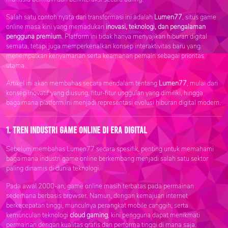
Salah satu contoh nyata dari transformasi ini adalah
Lumen77
, situs game
online masa kini yang memadukan
inovasi, teknologi, dan pengalaman
pengguna premium
. Platform ini tidak hanya menyajikan hiburan digital
semata, tetapi juga memperkenalkan konsep interaktivitas baru yang
menempatkan kenyamanan serta keamanan pemain sebagai prioritas
utama.
Artikel ini akan membahas secara mendalam tentang
Lumen77
, mulai dari
konsep inovatif yang diusung, fitur-fitur unggulan yang dimiliki, hingga
bagaimana platform ini menjadi representasi evolusi hiburan digital modern.
1. Tren Industri Game Online di Era Digital
Sebelum membahas Lumen77 secara spesifik, penting untuk memahami
bagaimana industri game online berkembang menjadi salah satu sektor
paling dinamis di dunia teknologi.
Pada awal 2000-an, game online masih terbatas pada permainan
sederhana berbasis browser. Namun, dengan kemajuan internet
berkecepatan tinggi, munculnya perangkat mobile canggih, serta
kemunculan teknologi
cloud gaming
, kini pengguna dapat menikmati
permainan dengan kualitas grafis dan performa tinggi di mana saja.