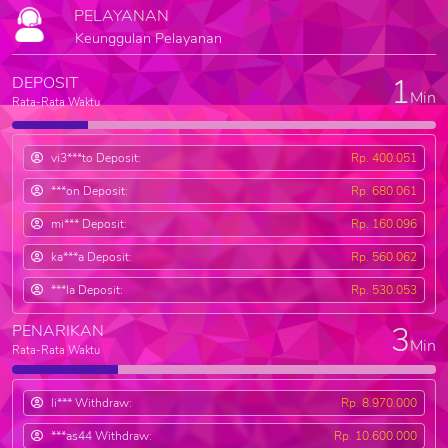
PELAYANAN
Keunggulan Pelayanan
1
DEPOSIT
Min
Rata-Rata Waktu
vi3***to Deposit:
Rp. 400.051
***on Deposit:
Rp. 680.061
mi*** Deposit:
Rp. 160.096
ka***a Deposit:
Rp. 560.062
***la Deposit:
Rp. 530.053
3
PENARIKAN
Min
Rata-Rata Waktu
li*** Withdraw:
Rp. 8.970.000
***as44 Withdraw:
Rp. 10.600.000