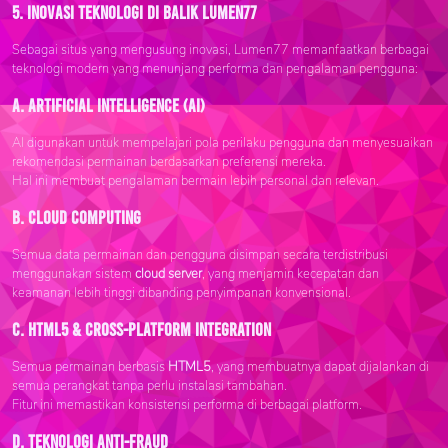
5. Inovasi Teknologi di Balik Lumen77
Sebagai situs yang mengusung inovasi, Lumen77 memanfaatkan berbagai
teknologi modern yang menunjang performa dan pengalaman pengguna:
a. Artificial Intelligence (AI)
AI digunakan untuk mempelajari pola perilaku pengguna dan menyesuaikan
rekomendasi permainan berdasarkan preferensi mereka.
Hal ini membuat pengalaman bermain lebih personal dan relevan.
b. Cloud Computing
Semua data permainan dan pengguna disimpan secara terdistribusi
menggunakan sistem
cloud server
, yang menjamin kecepatan dan
keamanan lebih tinggi dibanding penyimpanan konvensional.
c. HTML5 & Cross-Platform Integration
Semua permainan berbasis
HTML5
, yang membuatnya dapat dijalankan di
semua perangkat tanpa perlu instalasi tambahan.
Fitur ini memastikan konsistensi performa di berbagai platform.
d. Teknologi Anti-Fraud