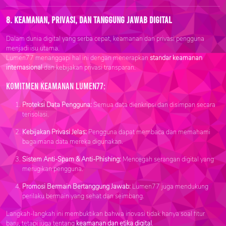
8. Keamanan, Privasi, dan Tanggung Jawab Digital
Dalam dunia digital yang serba cepat, keamanan dan privasi pengguna
menjadi isu utama.
Lumen77 menanggapi hal ini dengan menerapkan
standar keamanan
internasional
dan kebijakan privasi transparan.
Komitmen Keamanan Lumen77:
Proteksi Data Pengguna:
Semua data dienkripsi dan disimpan secara
terisolasi.
Kebijakan Privasi Jelas:
Pengguna dapat membaca dan memahami
bagaimana data mereka digunakan.
Sistem Anti-Spam & Anti-Phishing:
Mencegah serangan digital yang
merugikan pengguna.
Promosi Bermain Bertanggung Jawab:
Lumen77 juga mendukung
perilaku bermain yang sehat dan seimbang.
Langkah-langkah ini membuktikan bahwa inovasi tidak hanya soal fitur
baru, tetapi juga tentang
keamanan dan etika digital
.