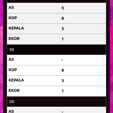
3
8
3
1
3D
-
8
3
1
2D
-