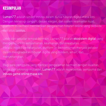
Kesimpulan
Lumen77
adalah simbol inovasi dalam dunia hiburan digital masa kini.
Dengan teknologi canggih, desain elegan, dan sistem keamanan kuat,
platform ini berhasil memberikan pengalaman hiburan online yang berbeda
dari situs lainnya.
Lebih dari sekadar tempat bermain, Lumen77 adalah
ekosistem digital
yang
mengedepankan kenyamanan, keamanan, dan kreativitas.
Melalui inovasi berkelanjutan, platform ini berkomitmen menjadi pelopor
dalam menghadirkan hiburan digital yang modern, aman, dan
menyenangkan.
Bagi para pengguna yang mencari pengalaman bermain dengan kualitas
tinggi dan teknologi mutakhir,
Lumen77
adalah representasi sempurna dari
inovasi game online masa kini
.