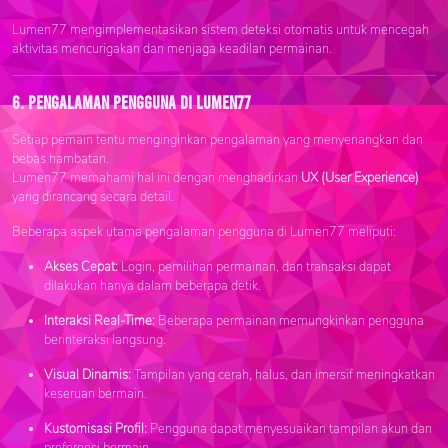
Lumen77 mengimplementasikan sistem deteksi otomatis untuk mencegah
aktivitas mencurigakan dan menjaga keadilan permainan.
6. Pengalaman Pengguna di Lumen77
Setiap pemain tentu menginginkan pengalaman yang menyenangkan dan
bebas hambatan.
Lumen77 memahami hal ini dengan menghadirkan
UX (User Experience)
yang dirancang secara detail.
Beberapa aspek utama pengalaman pengguna di Lumen77 meliputi:
Akses Cepat:
Login, pemilihan permainan, dan transaksi dapat
dilakukan hanya dalam beberapa detik.
Interaksi Real-Time:
Beberapa permainan memungkinkan pengguna
berinteraksi langsung.
Visual Dinamis:
Tampilan yang cerah, halus, dan imersif meningkatkan
keseruan bermain.
Kustomisasi Profil:
Pengguna dapat menyesuaikan tampilan akun dan