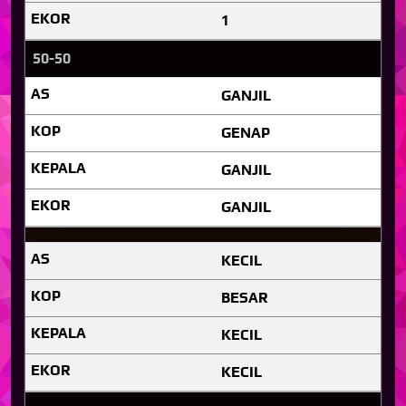
1
50-50
GANJIL
GENAP
GANJIL
GANJIL
KECIL
BESAR
KECIL
KECIL