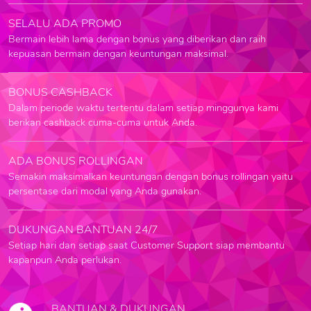
SELALU ADA PROMO
Bermain lebih lama dengan bonus yang diberikan dan raih
kepuasan bermain dengan keuntungan maksimal.
BONUS CASHBACK
Dalam periode waktu tertentu dalam setiap minggunya kami
berikan cashback cuma-cuma untuk Anda.
ADA BONUS ROLLINGAN
Semakin maksimalkan keuntungan dengan bonus rollingan yaitu
persentase dari modal yang Anda gunakan.
DUKUNGAN BANTUAN 24/7
Setiap hari dan setiap saat Customer Support siap membantu
kapanpun Anda perlukan.
BANTUAN & DUKUNGAN