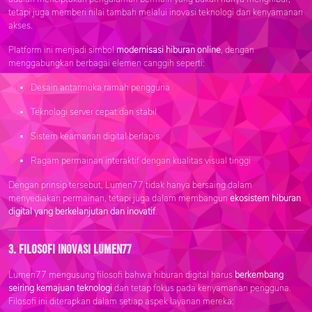
tetapi juga memberi nilai tambah melalui inovasi teknologi dan kenyamanan
akses.
Platform ini menjadi simbol
modernisasi hiburan online
, dengan
menggabungkan berbagai elemen canggih seperti:
Desain antarmuka ramah pengguna
Teknologi server cepat dan stabil
Sistem keamanan digital berlapis
Ragam permainan interaktif dengan kualitas visual tinggi
Dengan prinsip tersebut, Lumen77 tidak hanya bersaing dalam
menyediakan permainan, tetapi juga dalam membangun
ekosistem hiburan
digital yang berkelanjutan dan inovatif
.
3. Filosofi Inovasi Lumen77
Lumen77 mengusung filosofi bahwa hiburan digital harus
berkembang
seiring kemajuan teknologi
dan tetap fokus pada kenyamanan pengguna.
Filosofi ini diterapkan dalam setiap aspek layanan mereka: