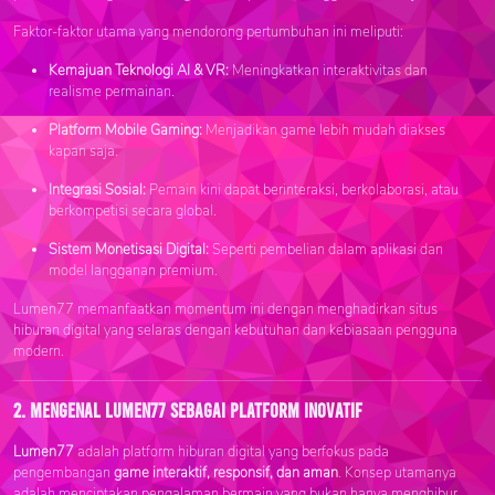
Faktor-faktor utama yang mendorong pertumbuhan ini meliputi:
Kemajuan Teknologi AI & VR:
Meningkatkan interaktivitas dan
realisme permainan.
Platform Mobile Gaming:
Menjadikan game lebih mudah diakses
kapan saja.
Integrasi Sosial:
Pemain kini dapat berinteraksi, berkolaborasi, atau
berkompetisi secara global.
Sistem Monetisasi Digital:
Seperti pembelian dalam aplikasi dan
model langganan premium.
Lumen77 memanfaatkan momentum ini dengan menghadirkan situs
hiburan digital yang selaras dengan kebutuhan dan kebiasaan pengguna
modern.
2. Mengenal Lumen77 Sebagai Platform Inovatif
Lumen77
adalah platform hiburan digital yang berfokus pada
pengembangan
game interaktif, responsif, dan aman
. Konsep utamanya
adalah menciptakan pengalaman bermain yang bukan hanya menghibur,