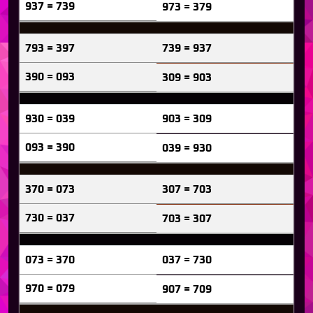
937 = 739
973 = 379
793 = 397
739 = 937
390 = 093
309 = 903
930 = 039
903 = 309
093 = 390
039 = 930
370 = 073
307 = 703
730 = 037
703 = 307
073 = 370
037 = 730
970 = 079
907 = 709