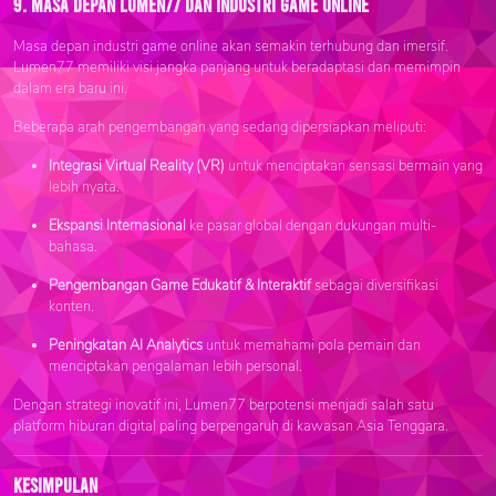
9. Masa Depan Lumen77 dan Industri Game Online
Masa depan industri game online akan semakin terhubung dan imersif.
Lumen77 memiliki visi jangka panjang untuk beradaptasi dan memimpin
dalam era baru ini.
Beberapa arah pengembangan yang sedang dipersiapkan meliputi:
Integrasi Virtual Reality (VR)
untuk menciptakan sensasi bermain yang
lebih nyata.
Ekspansi Internasional
ke pasar global dengan dukungan multi-
bahasa.
Pengembangan Game Edukatif & Interaktif
sebagai diversifikasi
konten.
Peningkatan AI Analytics
untuk memahami pola pemain dan
menciptakan pengalaman lebih personal.
Dengan strategi inovatif ini, Lumen77 berpotensi menjadi salah satu
platform hiburan digital paling berpengaruh di kawasan Asia Tenggara.
Kesimpulan