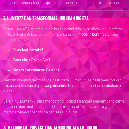
hanya menyenangkan, tetapi juga memberi rasa aman dan kepercayaan.
7. Lumen77 dan Transformasi Hiburan Digital
Peran Lumen77 dalam dunia hiburan digital tidak bisa diabaikan. Platform
ini telah berkontribusi dalam memperkenalkan
model hiburan baru
yang
menggabungkan:
Teknologi Interaktif
Komunitas Online Aktif
Sistem Pengalaman Personal
Dengan integrasi teknologi berbasis data, Lumen77 berhasil menciptakan
ekosistem hiburan digital yang dinamis dan adaptif
terhadap perubahan tren
global.
Selain itu, Lumen77 turut mendorong kolaborasi antara pengembang game,
desainer, dan analis data untuk terus menciptakan inovasi baru yang
mampu memikat pengguna dari seluruh dunia.
8. Keamanan, Privasi, dan Tanggung Jawab Digital