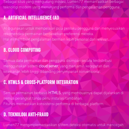
Sebagai situs yang mengusung inovasi, Lumen77 memanfaatkan berbagai
teknologi modern yang menunjang performa dan pengalaman pengguna:
a. Artificial Intelligence (AI)
AI digunakan untuk mempelajari pola perilaku pengguna dan menyesuaikan
rekomendasi permainan berdasarkan preferensi mereka.
Hal ini membuat pengalaman bermain lebih personal dan relevan.
b. Cloud Computing
Semua data permainan dan pengguna disimpan secara terdistribusi
menggunakan sistem
cloud server
, yang menjamin kecepatan dan
keamanan lebih tinggi dibanding penyimpanan konvensional.
c. HTML5 & Cross-Platform Integration
Semua permainan berbasis
HTML5
, yang membuatnya dapat dijalankan di
semua perangkat tanpa perlu instalasi tambahan.
Fitur ini memastikan konsistensi performa di berbagai platform.
d. Teknologi Anti-Fraud
Lumen77 mengimplementasikan sistem deteksi otomatis untuk mencegah