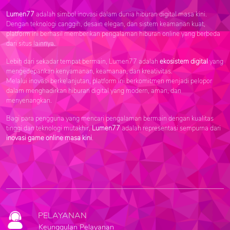
Lumen77
adalah simbol inovasi dalam dunia hiburan digital masa kini.
Dengan teknologi canggih, desain elegan, dan sistem keamanan kuat,
platform ini berhasil memberikan pengalaman hiburan online yang berbeda
dari situs lainnya.
Lebih dari sekadar tempat bermain, Lumen77 adalah
ekosistem digital
yang
mengedepankan kenyamanan, keamanan, dan kreativitas.
Melalui inovasi berkelanjutan, platform ini berkomitmen menjadi pelopor
dalam menghadirkan hiburan digital yang modern, aman, dan
menyenangkan.
Bagi para pengguna yang mencari pengalaman bermain dengan kualitas
tinggi dan teknologi mutakhir,
Lumen77
adalah representasi sempurna dari
inovasi game online masa kini
.
PELAYANAN
Keunggulan Pelayanan