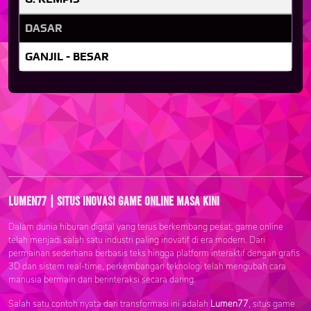
DASAR
GANJIL - BESAR
Lumen77 | Situs Inovasi Game Online Masa Kini
Dalam dunia hiburan digital yang terus berkembang pesat, game online
telah menjadi salah satu industri paling inovatif di era modern. Dari
permainan sederhana berbasis teks hingga platform interaktif dengan grafis
3D dan sistem real-time, perkembangan teknologi telah mengubah cara
manusia bermain dan berinteraksi secara daring.
Salah satu contoh nyata dari transformasi ini adalah
Lumen77
, situs game