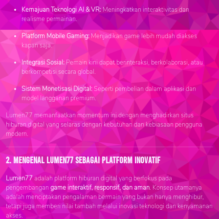
Kemajuan Teknologi AI & VR:
Meningkatkan interaktivitas dan
realisme permainan.
Platform Mobile Gaming:
Menjadikan game lebih mudah diakses
kapan saja.
Integrasi Sosial:
Pemain kini dapat berinteraksi, berkolaborasi, atau
berkompetisi secara global.
Sistem Monetisasi Digital:
Seperti pembelian dalam aplikasi dan
model langganan premium.
Lumen77 memanfaatkan momentum ini dengan menghadirkan situs
hiburan digital yang selaras dengan kebutuhan dan kebiasaan pengguna
modern.
2. Mengenal Lumen77 Sebagai Platform Inovatif
Lumen77
adalah platform hiburan digital yang berfokus pada
pengembangan
game interaktif, responsif, dan aman
. Konsep utamanya
adalah menciptakan pengalaman bermain yang bukan hanya menghibur,
tetapi juga memberi nilai tambah melalui inovasi teknologi dan kenyamanan
akses.