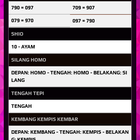
790 = 097
709 = 907
079 = 970
097 = 790
SHIO
10 - AYAM
SILANG HOMO
DEPAN: HOMO - TENGAH: HOMO - BELAKANG: SI
LANG
TENGAH TEPI
TENGAH
KEMBANG KEMPIS KEMBAR
DEPAN: KEMBANG - TENGAH: KEMPIS - BELAKAN
G: KEMPIS