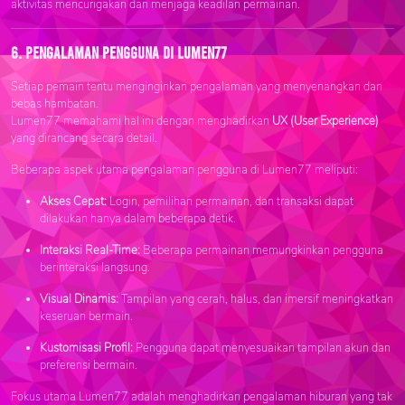
aktivitas mencurigakan dan menjaga keadilan permainan.
6. Pengalaman Pengguna di Lumen77
Setiap pemain tentu menginginkan pengalaman yang menyenangkan dan
bebas hambatan.
Lumen77 memahami hal ini dengan menghadirkan
UX (User Experience)
yang dirancang secara detail.
Beberapa aspek utama pengalaman pengguna di Lumen77 meliputi:
Akses Cepat:
Login, pemilihan permainan, dan transaksi dapat
dilakukan hanya dalam beberapa detik.
Interaksi Real-Time:
Beberapa permainan memungkinkan pengguna
berinteraksi langsung.
Visual Dinamis:
Tampilan yang cerah, halus, dan imersif meningkatkan
keseruan bermain.
Kustomisasi Profil:
Pengguna dapat menyesuaikan tampilan akun dan
preferensi bermain.
Fokus utama Lumen77 adalah menghadirkan pengalaman hiburan yang tak