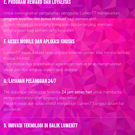
e. Program Reward dan Loyalitas
Untuk meningkatkan pengalaman pengguna, Lumen77 menawarkan
program loyalitas dan bonus eksklusif
bagi pemain aktif.
Sistem reward ini dirancang transparan dan berjenjang, memberi
penghargaan bagi pemain yang konsisten.
f. Akses Mobile dan Aplikasi Khusus
Lumen77 dapat diakses langsung dari browser ponsel atau melalui aplikasi
khusus Android.
Versi mobile-nya dioptimalkan agar ringan namun tetap menghadirkan
visual dan fitur lengkap seperti versi desktop.
g. Layanan Pelanggan 24/7
Tim dukungan pelanggan tersedia
24 jam setiap hari
untuk membantu
pengguna melalui chat langsung atau email.
Respon cepat dan solusi efektif menjadikan Lumen77 unggul dalam hal
pelayanan.
5. Inovasi Teknologi di Balik Lumen77