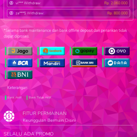
vi*** Withdraw:
Rp. 2.060.000
za***5 Withdraw:
Rp. 800.000
*Selama bank maintenance dan bank offline deposit dan penarikan tidak
dapat diproses.
Keterangan:
Bank Aktif
Bank Tidak Aktif
FITUR PERMAINAN
Keunggulan Bermain Disini
SELALU ADA PROMO