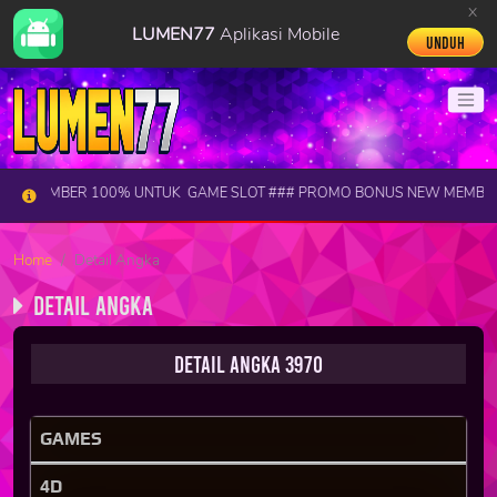
x
LUMEN77
Aplikasi Mobile
Unduh
MBER 100% UNTUK GAME SLOT ### PROMO BONUS NEW MEMBER 60 %
Home
Detail Angka
Detail Angka
Detail Angka 3970
GAMES
4D