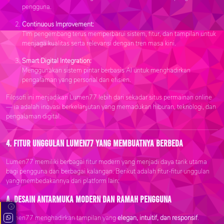
pengguna.
Continuous Improvement:
Tim pengembang terus memperbarui sistem, fitur, dan tampilan untuk
menjaga kualitas serta relevansi dengan tren masa kini.
Smart Digital Integration:
Menggunakan sistem pintar berbasis AI untuk menghadirkan
pengalaman yang personal dan efisien.
Filosofi ini menjadikan Lumen77 lebih dari sekadar situs permainan online
— ia adalah inovasi berkelanjutan yang memadukan hiburan, teknologi, dan
pengalaman digital.
4. Fitur Unggulan Lumen77 yang Membuatnya Berbeda
Lumen77 memiliki berbagai fitur modern yang menjadi daya tarik utama
bagi pengguna dari berbagai kalangan. Berikut adalah fitur-fitur unggulan
yang membedakannya dari platform lain:
a. Desain Antarmuka Modern dan Ramah Pengguna
x
Lumen77 menghadirkan tampilan yang
elegan, intuitif, dan responsif
.