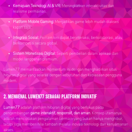
Kemajuan Teknologi AI & VR:
Meningkatkan interaktivitas dan
realisme permainan.
Platform Mobile Gaming:
Menjadikan game lebih mudah diakses
kapan saja.
Integrasi Sosial:
Pemain kini dapat berinteraksi, berkolaborasi, atau
berkompetisi secara global.
Sistem Monetisasi Digital:
Seperti pembelian dalam aplikasi dan
model langganan premium.
Lumen77 memanfaatkan momentum ini dengan menghadirkan situs
hiburan digital yang selaras dengan kebutuhan dan kebiasaan pengguna
modern.
2. Mengenal Lumen77 Sebagai Platform Inovatif
Lumen77
adalah platform hiburan digital yang berfokus pada
pengembangan
game interaktif, responsif, dan aman
. Konsep utamanya
adalah menciptakan pengalaman bermain yang bukan hanya menghibur,
tetapi juga memberi nilai tambah melalui inovasi teknologi dan kenyamanan
akses.