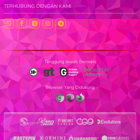
TERHUBUNG DENGAN KAMI
Tanggung Jawab Bermain
Browser Yang Didukung