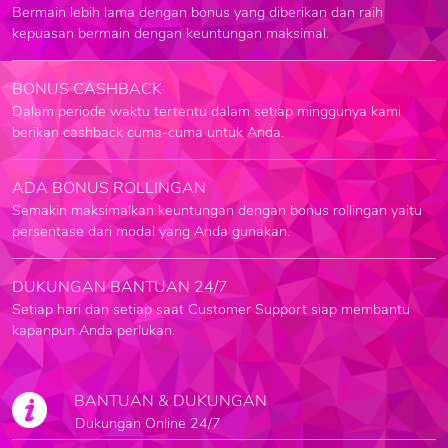
Bermain lebih lama dengan bonus yang diberikan dan raih
kepuasan bermain dengan keuntungan maksimal.
BONUS CASHBACK
Dalam periode waktu tertentu dalam setiap minggunya kami
berikan cashback cuma-cuma untuk Anda.
ADA BONUS ROLLINGAN
Semakin maksimalkan keuntungan dengan bonus rollingan yaitu
persentase dari modal yang Anda gunakan.
DUKUNGAN BANTUAN 24/7
Setiap hari dan setiap saat Customer Support siap membantu
kapanpun Anda perlukan.
BANTUAN & DUKUNGAN
Dukungan Online 24/7