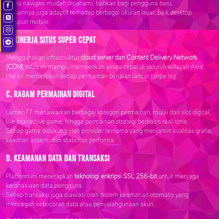
Menu navigasi mudah dipahami, bahkan bagi pengguna baru.
Desainnya juga adaptif terhadap berbagai ukuran layar, baik desktop
maupun mobile.
b. Kinerja Situs Super Cepat
Menggunakan infrastruktur
cloud server dan Content Delivery Network
(CDN)
, situs ini mampu memberikan akses cepat di seluruh wilayah Asia.
Hal ini memastikan setiap permainan berjalan lancar tanpa lag.
c. Ragam Permainan Digital
Lumen77 menawarkan berbagai kategori permainan, mulai dari slot digital,
live interactive game, hingga permainan strategi berbasis real-time.
Setiap game didukung oleh provider ternama yang menjamin kualitas grafis,
keadilan sistem, dan stabilitas performa.
d. Keamanan Data dan Transaksi
Platform ini menerapkan
teknologi enkripsi SSL 256-bit
untuk menjaga
kerahasiaan data pengguna.
Setiap transaksi juga diawasi oleh sistem keamanan otomatis yang
mencegah kebocoran data atau penyalahgunaan akun.