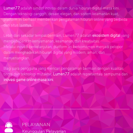
Lumen77
adalah simbol inovasi dalam dunia hiburan digital masa kini.
Dengan teknologi canggih, desain elegan, dan sistem keamanan kuat,
platform ini berhasil memberikan pengalaman hiburan online yang berbeda
dari situs lainnya.
Lebih dari sekadar tempat bermain, Lumen77 adalah
ekosistem digital
yang
mengedepankan kenyamanan, keamanan, dan kreativitas.
Melalui inovasi berkelanjutan, platform ini berkomitmen menjadi pelopor
dalam menghadirkan hiburan digital yang modern, aman, dan
menyenangkan.
Bagi para pengguna yang mencari pengalaman bermain dengan kualitas
tinggi dan teknologi mutakhir,
Lumen77
adalah representasi sempurna dari
inovasi game online masa kini
.
PELAYANAN
Keunggulan Pelayanan