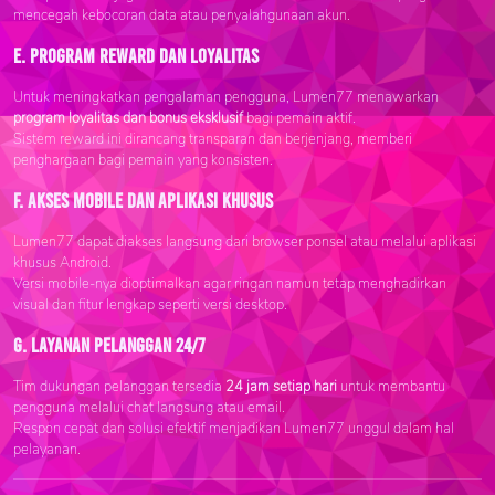
mencegah kebocoran data atau penyalahgunaan akun.
e. Program Reward dan Loyalitas
Untuk meningkatkan pengalaman pengguna, Lumen77 menawarkan
program loyalitas dan bonus eksklusif
bagi pemain aktif.
Sistem reward ini dirancang transparan dan berjenjang, memberi
penghargaan bagi pemain yang konsisten.
f. Akses Mobile dan Aplikasi Khusus
Lumen77 dapat diakses langsung dari browser ponsel atau melalui aplikasi
khusus Android.
Versi mobile-nya dioptimalkan agar ringan namun tetap menghadirkan
visual dan fitur lengkap seperti versi desktop.
g. Layanan Pelanggan 24/7
Tim dukungan pelanggan tersedia
24 jam setiap hari
untuk membantu
pengguna melalui chat langsung atau email.
Respon cepat dan solusi efektif menjadikan Lumen77 unggul dalam hal
pelayanan.