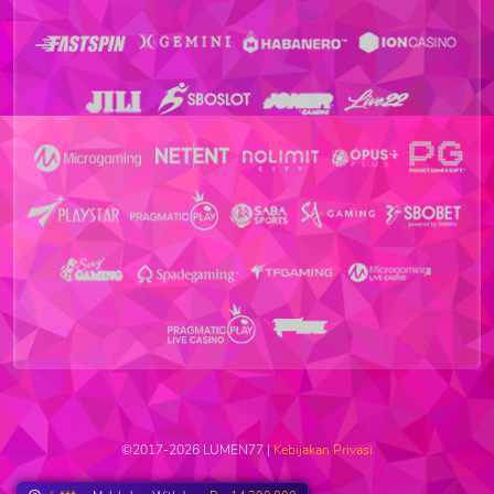
©2017-2026 LUMEN77 |
Kebijakan Privasi