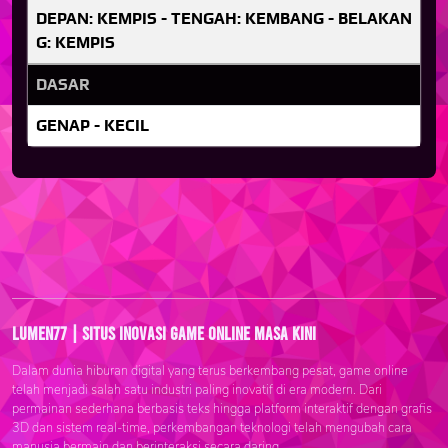
DEPAN: KEMPIS - TENGAH: KEMBANG - BELAKAN
G: KEMPIS
DASAR
GENAP - KECIL
Lumen77 | Situs Inovasi Game Online Masa Kini
Dalam dunia hiburan digital yang terus berkembang pesat, game online
telah menjadi salah satu industri paling inovatif di era modern. Dari
permainan sederhana berbasis teks hingga platform interaktif dengan grafis
3D dan sistem real-time, perkembangan teknologi telah mengubah cara
manusia bermain dan berinteraksi secara daring.