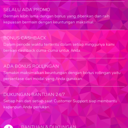
SELALU ADA PROMO
Bermain lebih lama dengan bonus yang diberikan dan raih
kepuasan bermain dengan keuntungan maksimal.
BONUS CASHBACK
Dalam periode waktu tertentu dalam setiap minggunya kami
berikan cashback cuma-cuma untuk Anda.
ADA BONUS ROLLINGAN
Semakin maksimalkan keuntungan dengan bonus rollingan yaitu
persentase dari modal yang Anda gunakan.
DUKUNGAN BANTUAN 24/7
Setiap hari dan setiap saat Customer Support siap membantu
kapanpun Anda perlukan.
BANTUAN & DUKUNGAN