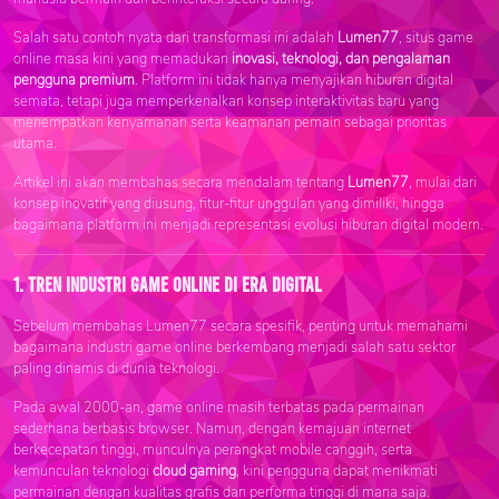
Salah satu contoh nyata dari transformasi ini adalah
Lumen77
, situs game
online masa kini yang memadukan
inovasi, teknologi, dan pengalaman
pengguna premium
. Platform ini tidak hanya menyajikan hiburan digital
semata, tetapi juga memperkenalkan konsep interaktivitas baru yang
menempatkan kenyamanan serta keamanan pemain sebagai prioritas
utama.
Artikel ini akan membahas secara mendalam tentang
Lumen77
, mulai dari
konsep inovatif yang diusung, fitur-fitur unggulan yang dimiliki, hingga
bagaimana platform ini menjadi representasi evolusi hiburan digital modern.
1. Tren Industri Game Online di Era Digital
Sebelum membahas Lumen77 secara spesifik, penting untuk memahami
bagaimana industri game online berkembang menjadi salah satu sektor
paling dinamis di dunia teknologi.
Pada awal 2000-an, game online masih terbatas pada permainan
sederhana berbasis browser. Namun, dengan kemajuan internet
berkecepatan tinggi, munculnya perangkat mobile canggih, serta
kemunculan teknologi
cloud gaming
, kini pengguna dapat menikmati
permainan dengan kualitas grafis dan performa tinggi di mana saja.