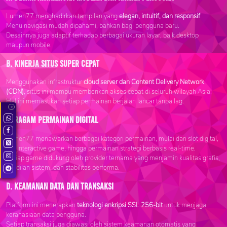
Lumen77 menghadirkan tampilan yang
elegan, intuitif, dan responsif
.
Menu navigasi mudah dipahami, bahkan bagi pengguna baru.
Desainnya juga adaptif terhadap berbagai ukuran layar, baik desktop
maupun mobile.
b. Kinerja Situs Super Cepat
Menggunakan infrastruktur
cloud server dan Content Delivery Network
(CDN)
, situs ini mampu memberikan akses cepat di seluruh wilayah Asia.
Hal ini memastikan setiap permainan berjalan lancar tanpa lag.
x
c. Ragam Permainan Digital
Lumen77 menawarkan berbagai kategori permainan, mulai dari slot digital,
live interactive game, hingga permainan strategi berbasis real-time.
Setiap game didukung oleh provider ternama yang menjamin kualitas grafis,
keadilan sistem, dan stabilitas performa.
d. Keamanan Data dan Transaksi
Platform ini menerapkan
teknologi enkripsi SSL 256-bit
untuk menjaga
kerahasiaan data pengguna.
Setiap transaksi juga diawasi oleh sistem keamanan otomatis yang