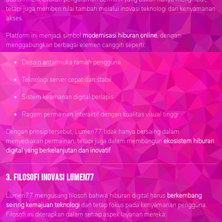
tetapi juga memberi nilai tambah melalui inovasi teknologi dan kenyamanan
akses.
Platform ini menjadi simbol
modernisasi hiburan online
, dengan
menggabungkan berbagai elemen canggih seperti:
Desain antarmuka ramah pengguna
Teknologi server cepat dan stabil
Sistem keamanan digital berlapis
Ragam permainan interaktif dengan kualitas visual tinggi
Dengan prinsip tersebut, Lumen77 tidak hanya bersaing dalam
menyediakan permainan, tetapi juga dalam membangun
ekosistem hiburan
digital yang berkelanjutan dan inovatif
.
3. Filosofi Inovasi Lumen77
Lumen77 mengusung filosofi bahwa hiburan digital harus
berkembang
seiring kemajuan teknologi
dan tetap fokus pada kenyamanan pengguna.
Filosofi ini diterapkan dalam setiap aspek layanan mereka: