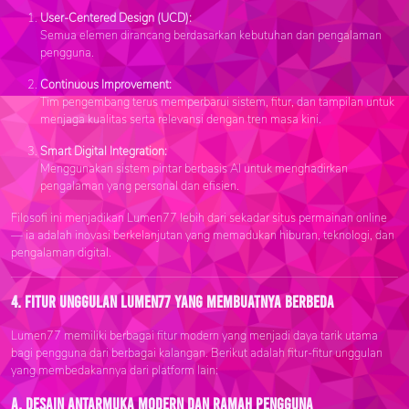
User-Centered Design (UCD):
Semua elemen dirancang berdasarkan kebutuhan dan pengalaman
pengguna.
Continuous Improvement:
Tim pengembang terus memperbarui sistem, fitur, dan tampilan untuk
menjaga kualitas serta relevansi dengan tren masa kini.
Smart Digital Integration:
Menggunakan sistem pintar berbasis AI untuk menghadirkan
pengalaman yang personal dan efisien.
Filosofi ini menjadikan Lumen77 lebih dari sekadar situs permainan online
— ia adalah inovasi berkelanjutan yang memadukan hiburan, teknologi, dan
pengalaman digital.
4. Fitur Unggulan Lumen77 yang Membuatnya Berbeda
Lumen77 memiliki berbagai fitur modern yang menjadi daya tarik utama
bagi pengguna dari berbagai kalangan. Berikut adalah fitur-fitur unggulan
yang membedakannya dari platform lain:
a. Desain Antarmuka Modern dan Ramah Pengguna