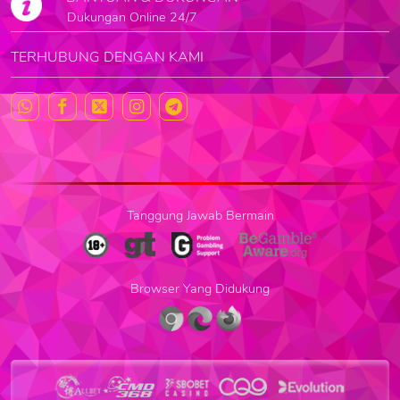
Dukungan Online 24/7
TERHUBUNG DENGAN KAMI
Tanggung Jawab Bermain
Browser Yang Didukung