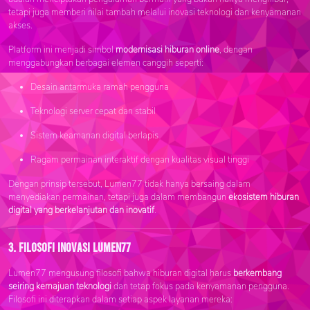
tetapi juga memberi nilai tambah melalui inovasi teknologi dan kenyamanan
akses.
Platform ini menjadi simbol
modernisasi hiburan online
, dengan
menggabungkan berbagai elemen canggih seperti:
Desain antarmuka ramah pengguna
Teknologi server cepat dan stabil
Sistem keamanan digital berlapis
Ragam permainan interaktif dengan kualitas visual tinggi
Dengan prinsip tersebut, Lumen77 tidak hanya bersaing dalam
menyediakan permainan, tetapi juga dalam membangun
ekosistem hiburan
digital yang berkelanjutan dan inovatif
.
3. Filosofi Inovasi Lumen77
Lumen77 mengusung filosofi bahwa hiburan digital harus
berkembang
seiring kemajuan teknologi
dan tetap fokus pada kenyamanan pengguna.
Filosofi ini diterapkan dalam setiap aspek layanan mereka: