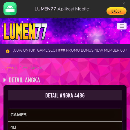
x
LUMEN77
Aplikasi Mobile
Unduh
0% UNTUK GAME SLOT ### PROMO BONUS NEW MEMBER 60 % UNTUK 
Home
Detail Angka
Detail Angka
Detail Angka 4486
GAMES
4D