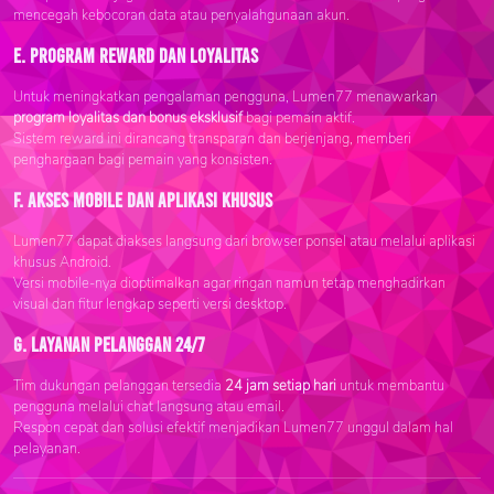
mencegah kebocoran data atau penyalahgunaan akun.
e. Program Reward dan Loyalitas
Untuk meningkatkan pengalaman pengguna, Lumen77 menawarkan
program loyalitas dan bonus eksklusif
bagi pemain aktif.
Sistem reward ini dirancang transparan dan berjenjang, memberi
penghargaan bagi pemain yang konsisten.
f. Akses Mobile dan Aplikasi Khusus
Lumen77 dapat diakses langsung dari browser ponsel atau melalui aplikasi
khusus Android.
Versi mobile-nya dioptimalkan agar ringan namun tetap menghadirkan
visual dan fitur lengkap seperti versi desktop.
g. Layanan Pelanggan 24/7
Tim dukungan pelanggan tersedia
24 jam setiap hari
untuk membantu
pengguna melalui chat langsung atau email.
Respon cepat dan solusi efektif menjadikan Lumen77 unggul dalam hal
pelayanan.