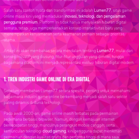
Salah satu contoh nyata dari transformasi ini adalah
Lumen77
, situs game
online masa kini yang memadukan
inovasi, teknologi, dan pengalaman
pengguna premium
. Platform ini tidak hanya menyajikan hiburan digital
semata, tetapi juga memperkenalkan konsep interaktivitas baru yang
menempatkan kenyamanan serta keamanan pemain sebagai prioritas
utama.
Artikel ini akan membahas secara mendalam tentang
Lumen77
, mulai dari
konsep inovatif yang diusung, fitur-fitur unggulan yang dimiliki, hingga
bagaimana platform ini menjadi representasi evolusi hiburan digital modern.
1. Tren Industri Game Online di Era Digital
Sebelum membahas Lumen77 secara spesifik, penting untuk memahami
bagaimana industri game online berkembang menjadi salah satu sektor
paling dinamis di dunia teknologi.
Pada awal 2000-an, game online masih terbatas pada permainan
sederhana berbasis browser. Namun, dengan kemajuan internet
berkecepatan tinggi, munculnya perangkat mobile canggih, serta
kemunculan teknologi
cloud gaming
, kini pengguna dapat menikmati
permainan dengan kualitas grafis dan performa tinggi di mana saja.