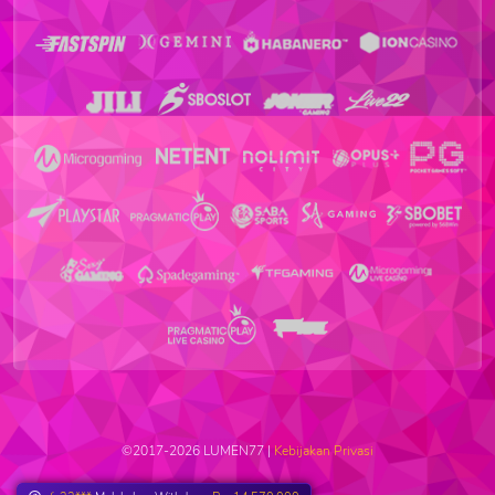
©2017-2026 LUMEN77 |
Kebijakan Privasi