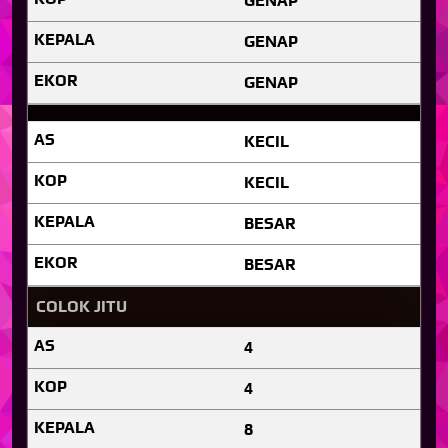
GENAP
GENAP
GENAP
KECIL
KECIL
BESAR
BESAR
COLOK JITU
4
4
8