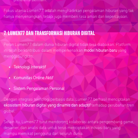
preferensi bermain.
Fokus utama Lumen77 adalah menghadirkan pengalaman hiburan yang tak
hanya menyenangkan, tetapi juga memberi rasa aman dan kepercayaan.
7. Lumen77 dan Transformasi Hiburan Digital
Peran Lumen77 dalam dunia hiburan digital tidak bisa diabaikan. Platform
ini telah berkontribusi dalam memperkenalkan
model hiburan baru
yang
menggabungkan:
Teknologi Interaktif
Komunitas Online Aktif
Sistem Pengalaman Personal
Dengan integrasi teknologi berbasis data, Lumen77 berhasil menciptakan
ekosistem hiburan digital yang dinamis dan adaptif
terhadap perubahan tren
global.
Selain itu, Lumen77 turut mendorong kolaborasi antara pengembang game,
desainer, dan analis data untuk terus menciptakan inovasi baru yang
mampu memikat pengguna dari seluruh dunia.