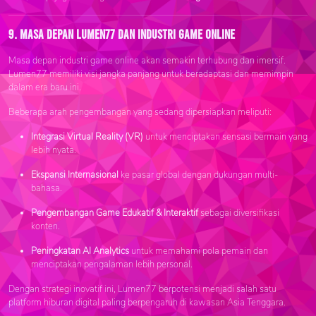
9. Masa Depan Lumen77 dan Industri Game Online
Masa depan industri game online akan semakin terhubung dan imersif.
Lumen77 memiliki visi jangka panjang untuk beradaptasi dan memimpin
dalam era baru ini.
Beberapa arah pengembangan yang sedang dipersiapkan meliputi:
Integrasi Virtual Reality (VR)
untuk menciptakan sensasi bermain yang
lebih nyata.
Ekspansi Internasional
ke pasar global dengan dukungan multi-
bahasa.
Pengembangan Game Edukatif & Interaktif
sebagai diversifikasi
konten.
Peningkatan AI Analytics
untuk memahami pola pemain dan
menciptakan pengalaman lebih personal.
Dengan strategi inovatif ini, Lumen77 berpotensi menjadi salah satu
platform hiburan digital paling berpengaruh di kawasan Asia Tenggara.