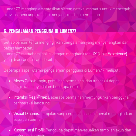
Lumen77 mengimplementasikan sistem deteksi otomatis untuk mencegah
aktivitas mencurigakan dan menjaga keadilan permainan.
6. Pengalaman Pengguna di Lumen77
Setiap pemain tentu menginginkan pengalaman yang menyenangkan dan
bebas hambatan.
Lumen77 memahami hal ini dengan menghadirkan
UX (User Experience)
yang dirancang secara detail.
Beberapa aspek utama pengalaman pengguna di Lumen77 meliputi:
Akses Cepat:
Login, pemilihan permainan, dan transaksi dapat
dilakukan hanya dalam beberapa detik.
Interaksi Real-Time:
Beberapa permainan memungkinkan pengguna
berinteraksi langsung.
Visual Dinamis:
Tampilan yang cerah, halus, dan imersif meningkatkan
keseruan bermain.
Kustomisasi Profil:
Pengguna dapat menyesuaikan tampilan akun dan