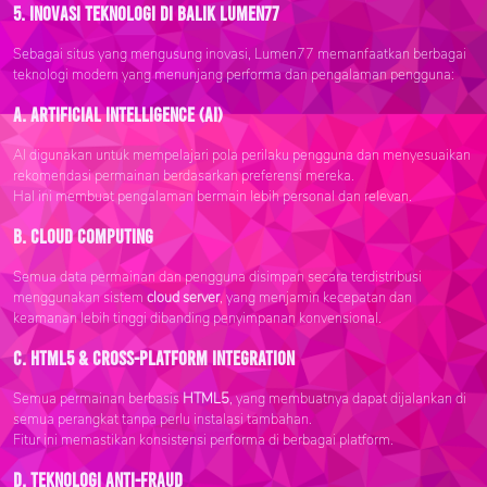
5. Inovasi Teknologi di Balik Lumen77
Sebagai situs yang mengusung inovasi, Lumen77 memanfaatkan berbagai
teknologi modern yang menunjang performa dan pengalaman pengguna:
a. Artificial Intelligence (AI)
AI digunakan untuk mempelajari pola perilaku pengguna dan menyesuaikan
rekomendasi permainan berdasarkan preferensi mereka.
Hal ini membuat pengalaman bermain lebih personal dan relevan.
b. Cloud Computing
Semua data permainan dan pengguna disimpan secara terdistribusi
menggunakan sistem
cloud server
, yang menjamin kecepatan dan
keamanan lebih tinggi dibanding penyimpanan konvensional.
c. HTML5 & Cross-Platform Integration
Semua permainan berbasis
HTML5
, yang membuatnya dapat dijalankan di
semua perangkat tanpa perlu instalasi tambahan.
Fitur ini memastikan konsistensi performa di berbagai platform.
d. Teknologi Anti-Fraud