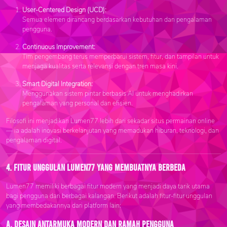
User-Centered Design (UCD):
Semua elemen dirancang berdasarkan kebutuhan dan pengalaman
pengguna.
Continuous Improvement:
Tim pengembang terus memperbarui sistem, fitur, dan tampilan untuk
menjaga kualitas serta relevansi dengan tren masa kini.
Smart Digital Integration:
Menggunakan sistem pintar berbasis AI untuk menghadirkan
pengalaman yang personal dan efisien.
Filosofi ini menjadikan Lumen77 lebih dari sekadar situs permainan online
— ia adalah inovasi berkelanjutan yang memadukan hiburan, teknologi, dan
pengalaman digital.
4. Fitur Unggulan Lumen77 yang Membuatnya Berbeda
Lumen77 memiliki berbagai fitur modern yang menjadi daya tarik utama
bagi pengguna dari berbagai kalangan. Berikut adalah fitur-fitur unggulan
yang membedakannya dari platform lain:
a. Desain Antarmuka Modern dan Ramah Pengguna