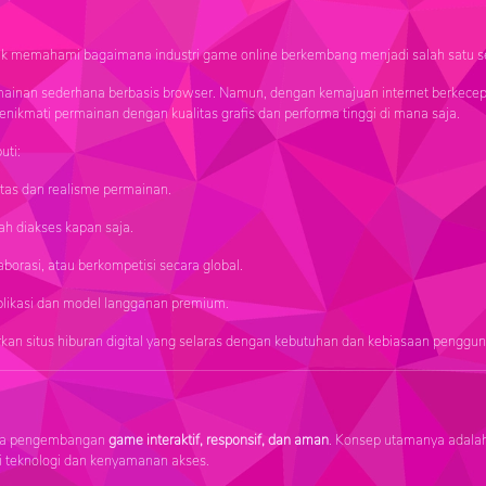
memahami bagaimana industri game online berkembang menjadi salah satu sekto
inan sederhana berbasis browser. Namun, dengan kemajuan internet berkecepat
enikmati permainan dengan kualitas grafis dan performa tinggi di mana saja.
uti:
itas dan realisme permainan.
h diakses kapan saja.
aborasi, atau berkompetisi secara global.
likasi dan model langganan premium.
situs hiburan digital yang selaras dengan kebutuhan dan kebiasaan penggu
pada pengembangan
game interaktif, responsif, dan aman
. Konsep utamanya adala
si teknologi dan kenyamanan akses.