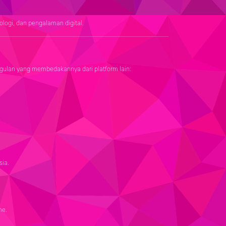
ologi, dan pengalaman digital.
nggulan yang membedakannya dari platform lain:
sia.
me.