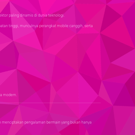
r paling dinamis di dunia teknologi.
an tinggi, munculnya perangkat mobile canggih, serta
na modern.
h menciptakan pengalaman bermain yang bukan hanya