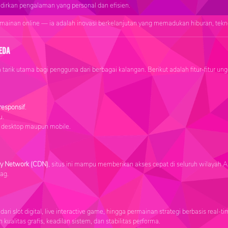
dirkan pengalaman yang personal dan efisien.
ermainan online — ia adalah inovasi berkelanjutan yang memadukan hiburan, tekn
eda
arik utama bagi pengguna dari berbagai kalangan. Berikut adalah fitur-fitur u
 responsif
.
u.
ik desktop maupun mobile.
ery Network (CDN)
, situs ini mampu memberikan akses cepat di seluruh wilayah A
lag.
slot digital, live interactive game, hingga permainan strategi berbasis real-ti
alitas grafis, keadilan sistem, dan stabilitas performa.