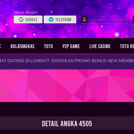
Masuk dengan
Google
Telegram
Username / Email / Telepon
K
BOLATANGKAS
TOTO
P2P GAME
LIVE CASINO
TOTO R
ANG DI LUMEN77. DAPATKAN PROMO BONUS NEW MEMBER 100%
Detail Angka 4505