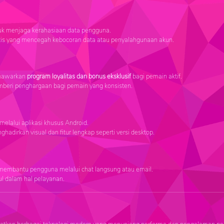
k menjaga kerahasiaan data pengguna.
atis yang mencegah kebocoran data atau penyalahgunaan akun.
enawarkan
program loyalitas dan bonus eksklusif
bagi pemain aktif.
emberi penghargaan bagi pemain yang konsisten.
elalui aplikasi khusus Android.
adirkan visual dan fitur lengkap seperti versi desktop.
membantu pengguna melalui chat langsung atau email.
l dalam hal pelayanan.