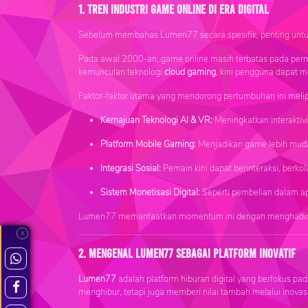
1. Tren Industri Game Online di Era Digital
Sebelum membahas Lumen77 secara spesifik, penting untuk 
Pada awal 2000-an, game online masih terbatas pada perma
kemunculan teknologi
cloud gaming
, kini pengguna dapat m
Faktor-faktor utama yang mendorong pertumbuhan ini melip
Kemajuan Teknologi AI & VR:
Meningkatkan interaktiv
Platform Mobile Gaming:
Menjadikan game lebih muda
Integrasi Sosial:
Pemain kini dapat berinteraksi, berkol
Sistem Monetisasi Digital:
Seperti pembelian dalam ap
Lumen77 memanfaatkan momentum ini dengan menghadirkan 
x
2. Mengenal Lumen77 Sebagai Platform Inovatif
Lumen77
adalah platform hiburan digital yang berfokus 
menghibur, tetapi juga memberi nilai tambah melalui inova