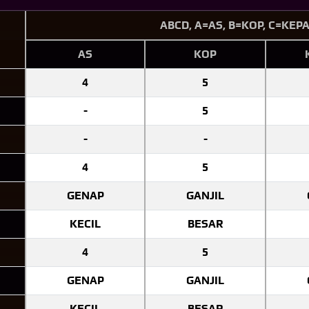
ABCD, A=AS, B=KOP, C=KEP
AS
KOP
4
5
-
5
-
-
4
5
GENAP
GANJIL
KECIL
BESAR
4
5
GENAP
GANJIL
KECIL
BESAR