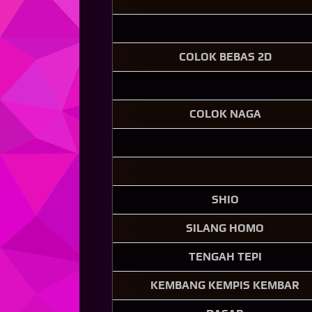
COLOK BEBAS 2D
COLOK NAGA
SHIO
SILANG HOMO
TENGAH TEPI
KEMBANG KEMPIS KEMBAR