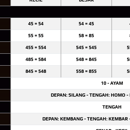
45 = 54
54 = 45
55 = 55
58 = 85
455 = 554
545 = 545
5
485 = 584
548 = 845
5
845 = 548
558 = 855
5
10 - AYAM
DEPAN: SILANG - TENGAH: HOMO -
TENGAH
DEPAN: KEMBANG - TENGAH: KEMBAR 