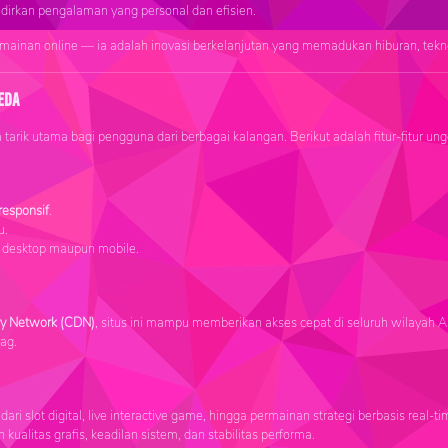
dirkan pengalaman yang personal dan efisien.
ermainan online — ia adalah inovasi berkelanjutan yang memadukan hiburan, tekn
eda
arik utama bagi pengguna dari berbagai kalangan. Berikut adalah fitur-fitur u
 responsif
.
u.
ik desktop maupun mobile.
ery Network (CDN)
, situs ini mampu memberikan akses cepat di seluruh wilayah A
lag.
slot digital, live interactive game, hingga permainan strategi berbasis real-ti
alitas grafis, keadilan sistem, dan stabilitas performa.