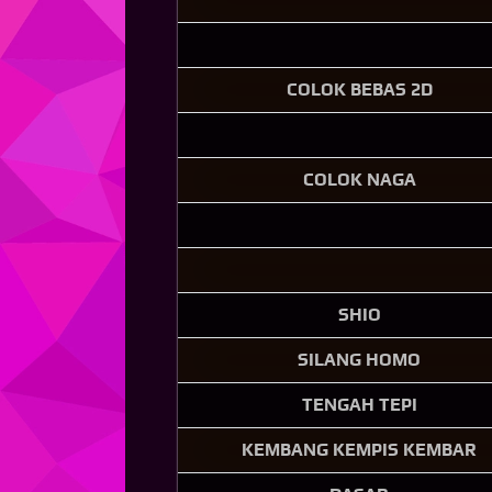
COLOK BEBAS 2D
COLOK NAGA
SHIO
SILANG HOMO
TENGAH TEPI
KEMBANG KEMPIS KEMBAR