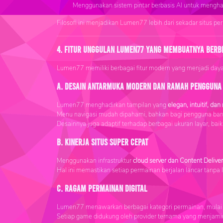
Menggunakan sistem pintar berbasis AI untuk mengha
Filosofi ini menjadikan Lumen77 lebih dari sekadar situs p
4. Fitur Unggulan Lumen77 yang Membuatnya Berb
Lumen77 memiliki berbagai fitur modern yang menjadi daya t
a. Desain Antarmuka Modern dan Ramah Pengguna
Lumen77 menghadirkan tampilan yang
elegan, intuitif, dan
Menu navigasi mudah dipahami, bahkan bagi pengguna bar
Desainnya juga adaptif terhadap berbagai ukuran layar, ba
b. Kinerja Situs Super Cepat
Menggunakan infrastruktur
cloud server dan Content Deliv
Hal ini memastikan setiap permainan berjalan lancar tanpa 
c. Ragam Permainan Digital
Lumen77 menawarkan berbagai kategori permainan, mulai dari 
Setiap game didukung oleh provider ternama yang menjamin ku