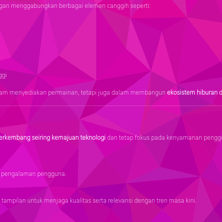
ngan menggabungkan berbagai elemen canggih seperti:
ggi
dalam menyediakan permainan, tetapi juga dalam membangun
ekosistem hiburan di
erkembang seiring kemajuan teknologi
dan tetap fokus pada kenyamanan pengg
n pengalaman pengguna.
tampilan untuk menjaga kualitas serta relevansi dengan tren masa kini.