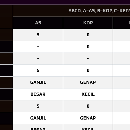
ABCD, A=AS, B=KOP, C=KEP
AS
KOP
5
0
-
0
-
-
5
0
GANJIL
GENAP
BESAR
KECIL
5
0
GANJIL
GENAP
BESAR
KECIL