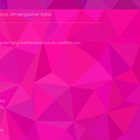
ologi, dan pengalaman digital.
nggulan yang membedakannya dari platform lain:
sia.
me.