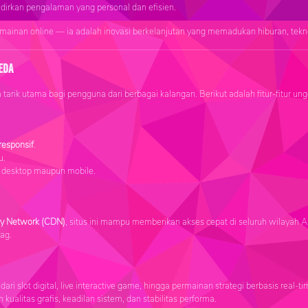
dirkan pengalaman yang personal dan efisien.
ermainan online — ia adalah inovasi berkelanjutan yang memadukan hiburan, tekn
eda
arik utama bagi pengguna dari berbagai kalangan. Berikut adalah fitur-fitur u
 responsif
.
u.
ik desktop maupun mobile.
ery Network (CDN)
, situs ini mampu memberikan akses cepat di seluruh wilayah A
lag.
slot digital, live interactive game, hingga permainan strategi berbasis real-ti
alitas grafis, keadilan sistem, dan stabilitas performa.