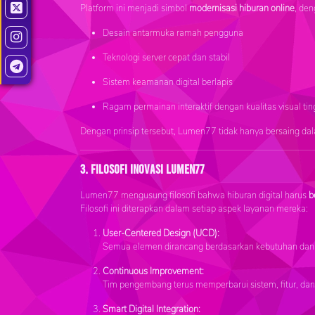
Platform ini menjadi simbol
modernisasi hiburan online
, de
Desain antarmuka ramah pengguna
Teknologi server cepat dan stabil
Sistem keamanan digital berlapis
Ragam permainan interaktif dengan kualitas visual tin
Dengan prinsip tersebut, Lumen77 tidak hanya bersaing 
3. Filosofi Inovasi Lumen77
Lumen77 mengusung filosofi bahwa hiburan digital harus
b
Filosofi ini diterapkan dalam setiap aspek layanan mereka:
User-Centered Design (UCD):
Semua elemen dirancang berdasarkan kebutuhan da
Continuous Improvement:
Tim pengembang terus memperbarui sistem, fitur, dan 
Smart Digital Integration: