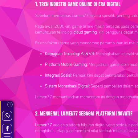
1. Tren Industri Game Online di Era Digital
Sebelum membahas Lumen77 secara spesifik, penting untuk 
Pada awal 2000-an, game online masih terbatas pada perma
kemunculan teknologi
cloud gaming
, kini pengguna dapat m
Faktor-faktor utama yang mendorong pertumbuhan ini melip
Kemajuan Teknologi AI & VR:
Meningkatkan interaktiv
Platform Mobile Gaming:
Menjadikan game lebih muda
Integrasi Sosial:
Pemain kini dapat berinteraksi, berkol
Sistem Monetisasi Digital:
Seperti pembelian dalam ap
Lumen77 memanfaatkan momentum ini dengan menghadirkan 
x
2. Mengenal Lumen77 Sebagai Platform Inovatif
Lumen77
adalah platform hiburan digital yang berfokus 
menghibur, tetapi juga memberi nilai tambah melalui inova