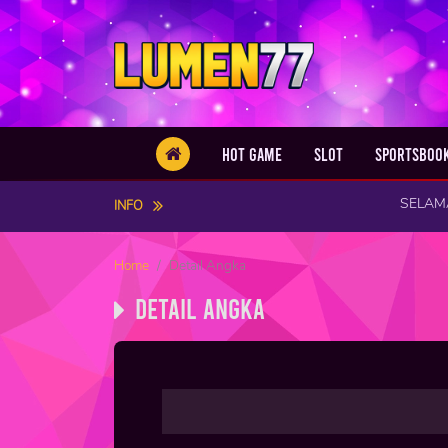
HOT GAME
SLOT
SPORTSBOO
SELAMAT DATA
INFO
Home
Detail Angka
Detail Angka