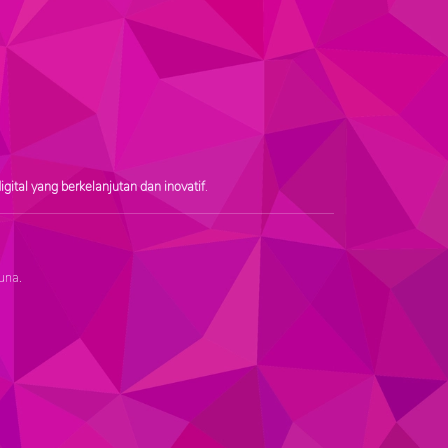
gital yang berkelanjutan dan inovatif
.
una.