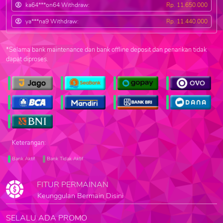
ka64***on64 Withdraw:
Rp. 11.650.000
ya***na9 Withdraw:
Rp. 11.440.000
*Selama bank maintenance dan bank offline deposit dan penarikan tidak
dapat diproses.
Keterangan:
Bank Aktif
Bank Tidak Aktif
FITUR PERMAINAN
Keunggulan Bermain Disini
SELALU ADA PROMO