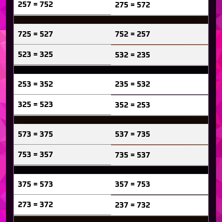
257 = 752
275 = 572
725 = 527
752 = 257
523 = 325
532 = 235
253 = 352
235 = 532
325 = 523
352 = 253
573 = 375
537 = 735
753 = 357
735 = 537
375 = 573
357 = 753
273 = 372
237 = 732