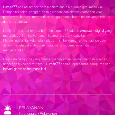
Lumen77
adalah simbol inovasi dalam dunia hiburan digital masa kini.
Dengan teknologi canggih, desain elegan, dan sistem keamanan kuat,
platform ini berhasil memberikan pengalaman hiburan online yang berbeda
dari situs lainnya.
Lebih dari sekadar tempat bermain, Lumen77 adalah
ekosistem digital
yang
mengedepankan kenyamanan, keamanan, dan kreativitas.
Melalui inovasi berkelanjutan, platform ini berkomitmen menjadi pelopor
dalam menghadirkan hiburan digital yang modern, aman, dan
menyenangkan.
Bagi para pengguna yang mencari pengalaman bermain dengan kualitas
tinggi dan teknologi mutakhir,
Lumen77
adalah representasi sempurna dari
inovasi game online masa kini
.
PELAYANAN
Keunggulan Pelayanan