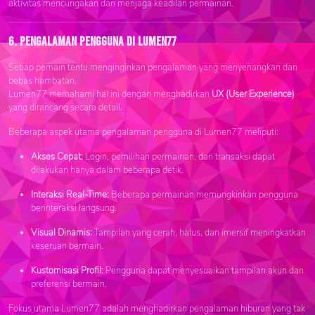
aktivitas mencurigakan dan menjaga keadilan permainan.
6. Pengalaman Pengguna di Lumen77
Setiap pemain tentu menginginkan pengalaman yang menyenangkan dan
bebas hambatan.
Lumen77 memahami hal ini dengan menghadirkan
UX (User Experience)
yang dirancang secara detail.
Beberapa aspek utama pengalaman pengguna di Lumen77 meliputi:
Akses Cepat:
Login, pemilihan permainan, dan transaksi dapat
dilakukan hanya dalam beberapa detik.
Interaksi Real-Time:
Beberapa permainan memungkinkan pengguna
berinteraksi langsung.
Visual Dinamis:
Tampilan yang cerah, halus, dan imersif meningkatkan
keseruan bermain.
Kustomisasi Profil:
Pengguna dapat menyesuaikan tampilan akun dan
preferensi bermain.
Fokus utama Lumen77 adalah menghadirkan pengalaman hiburan yang tak