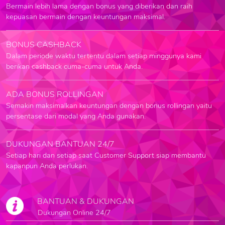
Bermain lebih lama dengan bonus yang diberikan dan raih
kepuasan bermain dengan keuntungan maksimal.
BONUS CASHBACK
Dalam periode waktu tertentu dalam setiap minggunya kami
berikan cashback cuma-cuma untuk Anda.
ADA BONUS ROLLINGAN
Semakin maksimalkan keuntungan dengan bonus rollingan yaitu
persentase dari modal yang Anda gunakan.
DUKUNGAN BANTUAN 24/7
Setiap hari dan setiap saat Customer Support siap membantu
kapanpun Anda perlukan.
BANTUAN & DUKUNGAN
Dukungan Online 24/7