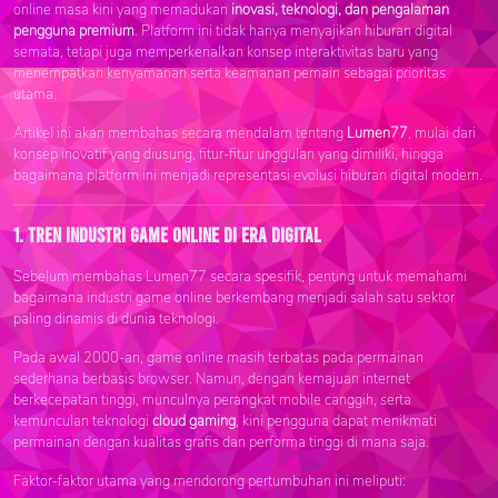
online masa kini yang memadukan
inovasi, teknologi, dan pengalaman
pengguna premium
. Platform ini tidak hanya menyajikan hiburan digital
semata, tetapi juga memperkenalkan konsep interaktivitas baru yang
menempatkan kenyamanan serta keamanan pemain sebagai prioritas
utama.
Artikel ini akan membahas secara mendalam tentang
Lumen77
, mulai dari
konsep inovatif yang diusung, fitur-fitur unggulan yang dimiliki, hingga
bagaimana platform ini menjadi representasi evolusi hiburan digital modern.
1. Tren Industri Game Online di Era Digital
Sebelum membahas Lumen77 secara spesifik, penting untuk memahami
bagaimana industri game online berkembang menjadi salah satu sektor
paling dinamis di dunia teknologi.
Pada awal 2000-an, game online masih terbatas pada permainan
sederhana berbasis browser. Namun, dengan kemajuan internet
berkecepatan tinggi, munculnya perangkat mobile canggih, serta
kemunculan teknologi
cloud gaming
, kini pengguna dapat menikmati
permainan dengan kualitas grafis dan performa tinggi di mana saja.
Faktor-faktor utama yang mendorong pertumbuhan ini meliputi: