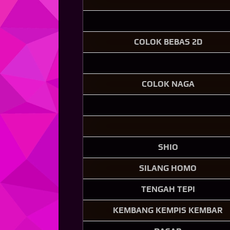
COLOK BEBAS 2D
COLOK NAGA
SHIO
SILANG HOMO
TENGAH TEPI
KEMBANG KEMPIS KEMBAR