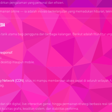
dirkan pengalaman yang personal dan efisien.
ermainan online — ia adalah inovasi berkelanjutan yang memadukan hiburan, tekn
eda
arik utama bagi pengguna dari berbagai kalangan. Berikut adalah fitur-fitur u
 responsif
.
u.
ik desktop maupun mobile.
ery Network (CDN)
, situs ini mampu memberikan akses cepat di seluruh wilayah A
lag.
slot digital, live interactive game, hingga permainan strategi berbasis real-ti
alitas grafis, keadilan sistem, dan stabilitas performa.