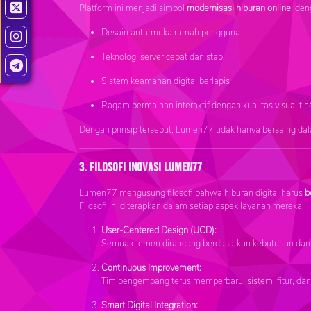
Platform ini menjadi simbol
modernisasi hiburan online
, de
Desain antarmuka ramah pengguna
Teknologi server cepat dan stabil
Sistem keamanan digital berlapis
Ragam permainan interaktif dengan kualitas visual tin
Dengan prinsip tersebut, Lumen77 tidak hanya bersaing 
3. Filosofi Inovasi Lumen77
Lumen77 mengusung filosofi bahwa hiburan digital harus
b
Filosofi ini diterapkan dalam setiap aspek layanan mereka:
User-Centered Design (UCD):
Semua elemen dirancang berdasarkan kebutuhan da
Continuous Improvement:
Tim pengembang terus memperbarui sistem, fitur, dan 
Smart Digital Integration: