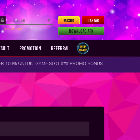
Masuk
Daftar
Kata Sandi
Lupa kata sandi?
Download APK
ESULT
PROMOTION
REFERRAL
 UNTUK GAME SLOT ### PROMO BONUS NEW MEMBER 60 % UNT