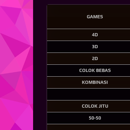
GAMES
4D
3D
2D
COLOK BEBAS
KOMBINASI
COLOK JITU
50-50