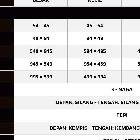
54 = 45
45 = 54
49 = 94
94 = 49
549 = 945
594 = 495
4
945 = 549
954 = 459
5
995 = 599
499 = 994
9
3 - NAGA
DEPAN: SILANG - TENGAH: SILAN
TEPI
DEPAN: KEMPIS - TENGAH: KEMBANG