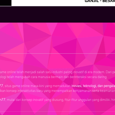
GANJIL - BESA
me online telah menjadi salah satu industri paling inovatif di era modern. Dari 
logi telah mengubah cara manusia bermain dan berinteraksi secara daring.
77
, situs game online masa kini yang memadukan
inovasi, teknologi, dan peng
alkan konsep interaktivitas baru yang menempatkan kenyamanan serta keamanan 
n77
, mulai dari konsep inovatif yang diusung, fitur-fitur unggulan yang dimiliki,