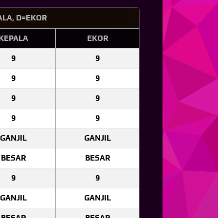
ALA, D=EKOR
KEPALA
EKOR
9
9
9
9
9
9
9
9
GANJIL
GANJIL
BESAR
BESAR
9
9
GANJIL
GANJIL
BESAR
BESAR