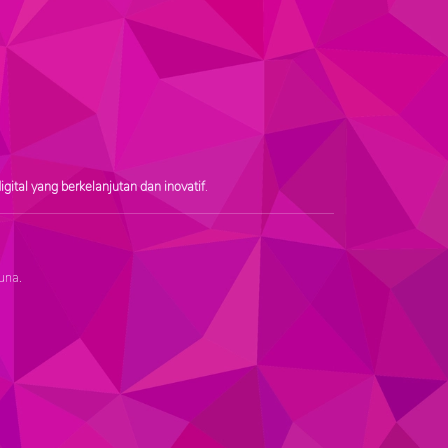
gital yang berkelanjutan dan inovatif
.
una.