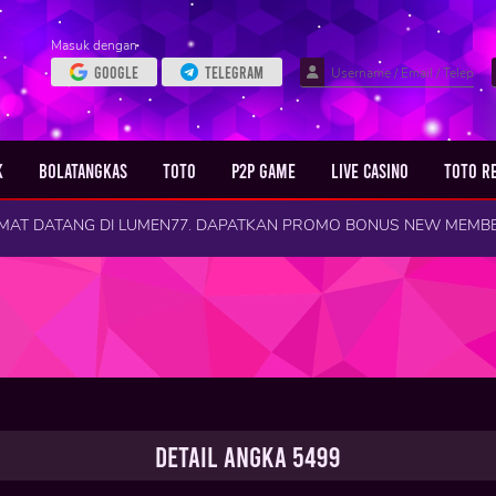
Masuk dengan
Google
Telegram
Username / Email / Telepon
K
BOLATANGKAS
TOTO
P2P GAME
LIVE CASINO
TOTO R
ANG DI LUMEN77. DAPATKAN PROMO BONUS NEW MEMBER 100%
Detail Angka 5499