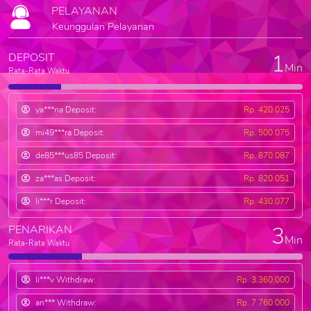
PELAYANAN
Keunggulan Pelayanan
1
DEPOSIT
Min
Rata-Rata Waktu
ya***na Deposit:
Rp. 420.025
mi49***ra Deposit:
Rp. 500.075
de85***us85 Deposit:
Rp. 870.087
za***as Deposit:
Rp. 820.051
li***r Deposit:
Rp. 430.077
3
PENARIKAN
Min
Rata-Rata Waktu
li***v Withdraw:
Rp. 3.360.000
an*** Withdraw:
Rp. 7.760.000