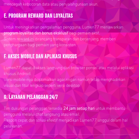
mencegah kebocoran data atau penyalahgunaan akun.
e. Program Reward dan Loyalitas
Untuk meningkatkan pengalaman pengguna, Lumen77 menawarkan
program loyalitas dan bonus eksklusif
bagi pemain aktif.
Sistem reward ini dirancang transparan dan berjenjang, memberi
penghargaan bagi pemain yang konsisten.
f. Akses Mobile dan Aplikasi Khusus
Lumen77 dapat diakses langsung dari browser ponsel atau melalui aplikasi
khusus Android.
Versi mobile-nya dioptimalkan agar ringan namun tetap menghadirkan
visual dan fitur lengkap seperti versi desktop.
g. Layanan Pelanggan 24/7
Tim dukungan pelanggan tersedia
24 jam setiap hari
untuk membantu
pengguna melalui chat langsung atau email.
Respon cepat dan solusi efektif menjadikan Lumen77 unggul dalam hal
pelayanan.