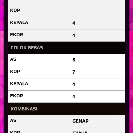
-
4
4
COLOK BEBAS
6
7
4
4
KOMBINASI
GENAP