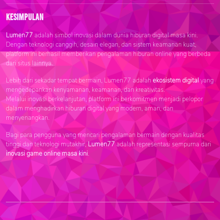
Kesimpulan
Lumen77
adalah simbol inovasi dalam dunia hiburan digital masa kini.
Dengan teknologi canggih, desain elegan, dan sistem keamanan kuat,
platform ini berhasil memberikan pengalaman hiburan online yang berbeda
dari situs lainnya.
Lebih dari sekadar tempat bermain, Lumen77 adalah
ekosistem digital
yang
mengedepankan kenyamanan, keamanan, dan kreativitas.
Melalui inovasi berkelanjutan, platform ini berkomitmen menjadi pelopor
dalam menghadirkan hiburan digital yang modern, aman, dan
menyenangkan.
Bagi para pengguna yang mencari pengalaman bermain dengan kualitas
tinggi dan teknologi mutakhir,
Lumen77
adalah representasi sempurna dari
inovasi game online masa kini
.