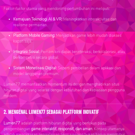
Faktor-faktor utama yang mendorong pertumbuhan ini meliputi:
Kemajuan Teknologi AI & VR:
Meningkatkan interaktivitas dan
realisme permainan.
Platform Mobile Gaming:
Menjadikan game lebih mudah diakses
kapan saja.
Integrasi Sosial:
Pemain kini dapat berinteraksi, berkolaborasi, atau
berkompetisi secara global.
Sistem Monetisasi Digital:
Seperti pembelian dalam aplikasi dan
model langganan premium.
Lumen77 memanfaatkan momentum ini dengan menghadirkan situs
hiburan digital yang selaras dengan kebutuhan dan kebiasaan pengguna
modern.
2. Mengenal Lumen77 Sebagai Platform Inovatif
Lumen77
adalah platform hiburan digital yang berfokus pada
pengembangan
game interaktif, responsif, dan aman
. Konsep utamanya
adalah menciptakan pengalaman bermain yang bukan hanya menghibur,