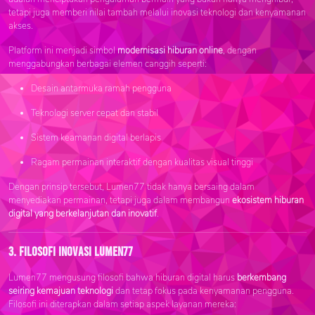
tetapi juga memberi nilai tambah melalui inovasi teknologi dan kenyamanan
akses.
Platform ini menjadi simbol
modernisasi hiburan online
, dengan
menggabungkan berbagai elemen canggih seperti:
Desain antarmuka ramah pengguna
Teknologi server cepat dan stabil
Sistem keamanan digital berlapis
Ragam permainan interaktif dengan kualitas visual tinggi
Dengan prinsip tersebut, Lumen77 tidak hanya bersaing dalam
menyediakan permainan, tetapi juga dalam membangun
ekosistem hiburan
digital yang berkelanjutan dan inovatif
.
3. Filosofi Inovasi Lumen77
Lumen77 mengusung filosofi bahwa hiburan digital harus
berkembang
seiring kemajuan teknologi
dan tetap fokus pada kenyamanan pengguna.
Filosofi ini diterapkan dalam setiap aspek layanan mereka: