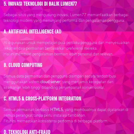
5. Inovasi Teknologi di Balik Lumen77
Sebagai situs yang mengusung inovasi, Lumen77 memanfaatkan berbagai
teknologi modern yang menunjang performa dan pengalaman pengguna:
a. Artificial Intelligence (AI)
AI digunakan untuk mempelajari pola perilaku pengguna dan menyesuaikan
rekomendasi permainan berdasarkan preferensi mereka.
Hal ini membuat pengalaman bermain lebih personal dan relevan.
b. Cloud Computing
Semua data permainan dan pengguna disimpan secara terdistribusi
menggunakan sistem
cloud server
, yang menjamin kecepatan dan
keamanan lebih tinggi dibanding penyimpanan konvensional.
c. HTML5 & Cross-Platform Integration
Semua permainan berbasis
HTML5
, yang membuatnya dapat dijalankan di
semua perangkat tanpa perlu instalasi tambahan.
Fitur ini memastikan konsistensi performa di berbagai platform.
d. Teknologi Anti-Fraud