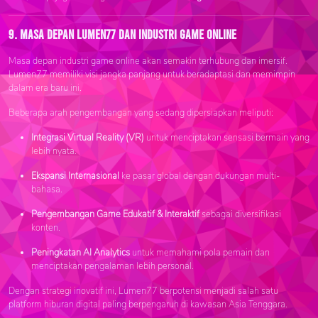
9. Masa Depan Lumen77 dan Industri Game Online
Masa depan industri game online akan semakin terhubung dan imersif.
Lumen77 memiliki visi jangka panjang untuk beradaptasi dan memimpin
dalam era baru ini.
Beberapa arah pengembangan yang sedang dipersiapkan meliputi:
Integrasi Virtual Reality (VR)
untuk menciptakan sensasi bermain yang
lebih nyata.
Ekspansi Internasional
ke pasar global dengan dukungan multi-
bahasa.
Pengembangan Game Edukatif & Interaktif
sebagai diversifikasi
konten.
Peningkatan AI Analytics
untuk memahami pola pemain dan
menciptakan pengalaman lebih personal.
Dengan strategi inovatif ini, Lumen77 berpotensi menjadi salah satu
platform hiburan digital paling berpengaruh di kawasan Asia Tenggara.