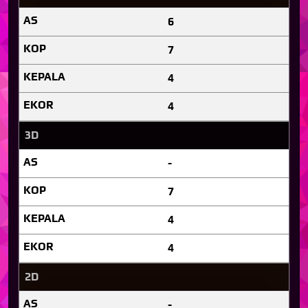
6
7
4
4
3D
-
7
4
4
2D
-