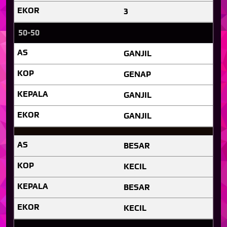
3
50-50
GANJIL
GENAP
GANJIL
GANJIL
BESAR
KECIL
BESAR
KECIL