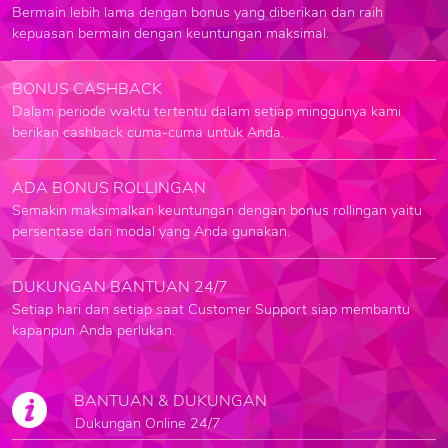
Bermain lebih lama dengan bonus yang diberikan dan raih
kepuasan bermain dengan keuntungan maksimal.
BONUS CASHBACK
Dalam periode waktu tertentu dalam setiap minggunya kami
berikan cashback cuma-cuma untuk Anda.
ADA BONUS ROLLINGAN
Semakin maksimalkan keuntungan dengan bonus rollingan yaitu
persentase dari modal yang Anda gunakan.
DUKUNGAN BANTUAN 24/7
Setiap hari dan setiap saat Customer Support siap membantu
kapanpun Anda perlukan.
BANTUAN & DUKUNGAN
Dukungan Online 24/7