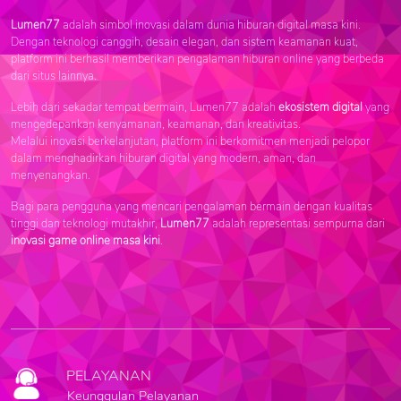
Lumen77
adalah simbol inovasi dalam dunia hiburan digital masa kini.
Dengan teknologi canggih, desain elegan, dan sistem keamanan kuat,
platform ini berhasil memberikan pengalaman hiburan online yang berbeda
dari situs lainnya.
Lebih dari sekadar tempat bermain, Lumen77 adalah
ekosistem digital
yang
mengedepankan kenyamanan, keamanan, dan kreativitas.
Melalui inovasi berkelanjutan, platform ini berkomitmen menjadi pelopor
dalam menghadirkan hiburan digital yang modern, aman, dan
menyenangkan.
Bagi para pengguna yang mencari pengalaman bermain dengan kualitas
tinggi dan teknologi mutakhir,
Lumen77
adalah representasi sempurna dari
inovasi game online masa kini
.
PELAYANAN
Keunggulan Pelayanan