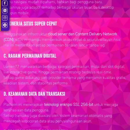
Menu navigasi mudah dipahami, bahkan bagi pengguna baru.
Desainnya juga adaptif terhadap berbagai ukuran layar, baik desktop
maupun mobile.
b. Kinerja Situs Super Cepat
Menggunakan infrastruktur
cloud server dan Content Delivery Network
(CDN)
, situs ini mampu memberikan akses cepat di seluruh wilayah Asia.
Hal ini memastikan setiap permainan berjalan lancar tanpa lag.
c. Ragam Permainan Digital
Lumen77 menawarkan berbagai kategori permainan, mulai dari slot digital,
live interactive game, hingga permainan strategi berbasis real-time.
Setiap game didukung oleh provider ternama yang menjamin kualitas grafis,
keadilan sistem, dan stabilitas performa.
d. Keamanan Data dan Transaksi
Platform ini menerapkan
teknologi enkripsi SSL 256-bit
untuk menjaga
kerahasiaan data pengguna.
Setiap transaksi juga diawasi oleh sistem keamanan otomatis yang
mencegah kebocoran data atau penyalahgunaan akun.