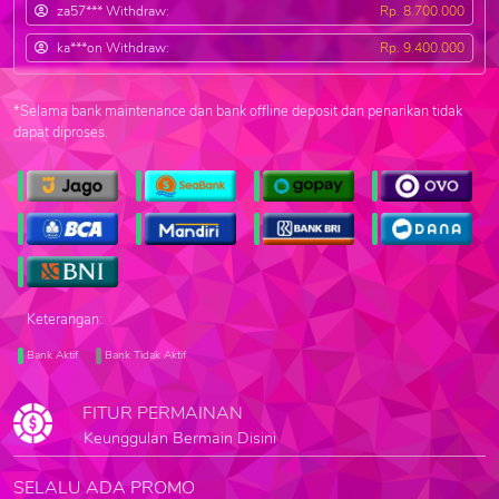
za57*** Withdraw:
Rp. 8.700.000
ka***on Withdraw:
Rp. 9.400.000
*Selama bank maintenance dan bank offline deposit dan penarikan tidak
dapat diproses.
Keterangan:
Bank Aktif
Bank Tidak Aktif
FITUR PERMAINAN
Keunggulan Bermain Disini
SELALU ADA PROMO