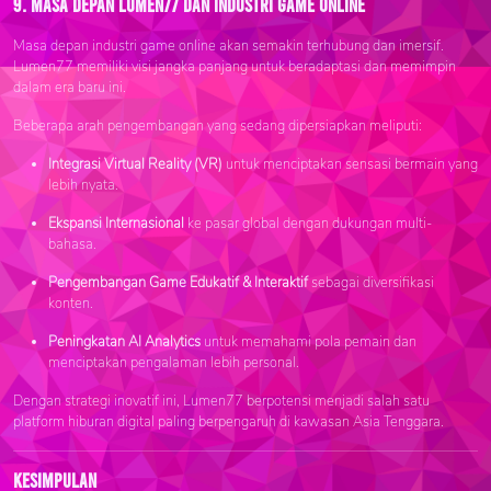
9. Masa Depan Lumen77 dan Industri Game Online
Masa depan industri game online akan semakin terhubung dan imersif.
Lumen77 memiliki visi jangka panjang untuk beradaptasi dan memimpin
dalam era baru ini.
Beberapa arah pengembangan yang sedang dipersiapkan meliputi:
Integrasi Virtual Reality (VR)
untuk menciptakan sensasi bermain yang
lebih nyata.
Ekspansi Internasional
ke pasar global dengan dukungan multi-
bahasa.
Pengembangan Game Edukatif & Interaktif
sebagai diversifikasi
konten.
Peningkatan AI Analytics
untuk memahami pola pemain dan
menciptakan pengalaman lebih personal.
Dengan strategi inovatif ini, Lumen77 berpotensi menjadi salah satu
platform hiburan digital paling berpengaruh di kawasan Asia Tenggara.
Kesimpulan