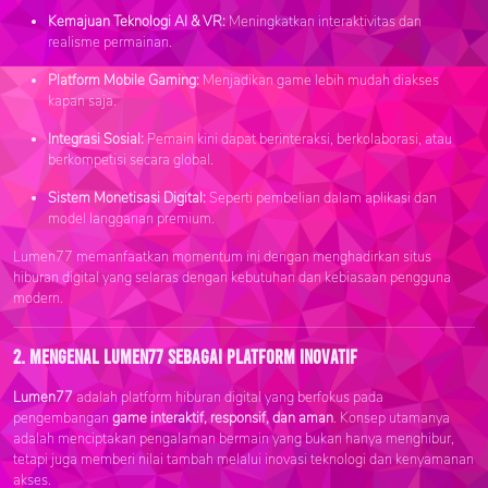
Kemajuan Teknologi AI & VR:
Meningkatkan interaktivitas dan
realisme permainan.
Platform Mobile Gaming:
Menjadikan game lebih mudah diakses
kapan saja.
Integrasi Sosial:
Pemain kini dapat berinteraksi, berkolaborasi, atau
berkompetisi secara global.
Sistem Monetisasi Digital:
Seperti pembelian dalam aplikasi dan
model langganan premium.
Lumen77 memanfaatkan momentum ini dengan menghadirkan situs
hiburan digital yang selaras dengan kebutuhan dan kebiasaan pengguna
modern.
2. Mengenal Lumen77 Sebagai Platform Inovatif
Lumen77
adalah platform hiburan digital yang berfokus pada
pengembangan
game interaktif, responsif, dan aman
. Konsep utamanya
adalah menciptakan pengalaman bermain yang bukan hanya menghibur,
tetapi juga memberi nilai tambah melalui inovasi teknologi dan kenyamanan
akses.