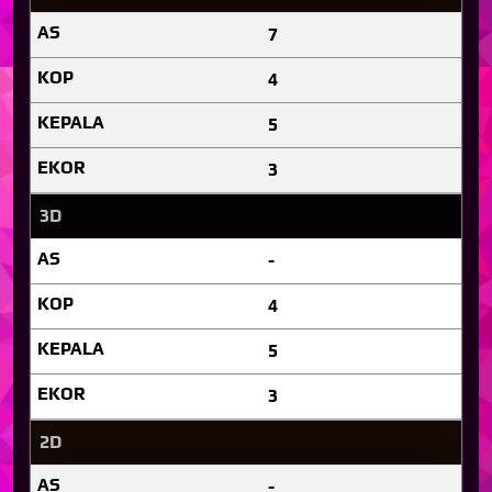
7
4
5
3
3D
-
4
5
3
2D
-