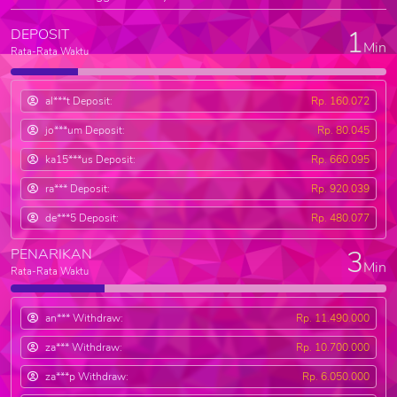
1
DEPOSIT
Min
Rata-Rata Waktu
al***t Deposit:
Rp. 160.072
jo***um Deposit:
Rp. 80.045
ka15***us Deposit:
Rp. 660.095
ra*** Deposit:
Rp. 920.039
de***5 Deposit:
Rp. 480.077
jo***as12 Deposit:
Rp. 400.075
3
PENARIKAN
Min
Rata-Rata Waktu
an*** Withdraw:
Rp. 11.490.000
za*** Withdraw:
Rp. 10.700.000
za***p Withdraw:
Rp. 6.050.000