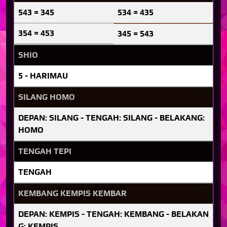
543 = 345
534 = 435
354 = 453
345 = 543
SHIO
5 - HARIMAU
SILANG HOMO
DEPAN: SILANG - TENGAH: SILANG - BELAKANG:
HOMO
TENGAH TEPI
TENGAH
KEMBANG KEMPIS KEMBAR
DEPAN: KEMPIS - TENGAH: KEMBANG - BELAKAN
G: KEMPIS