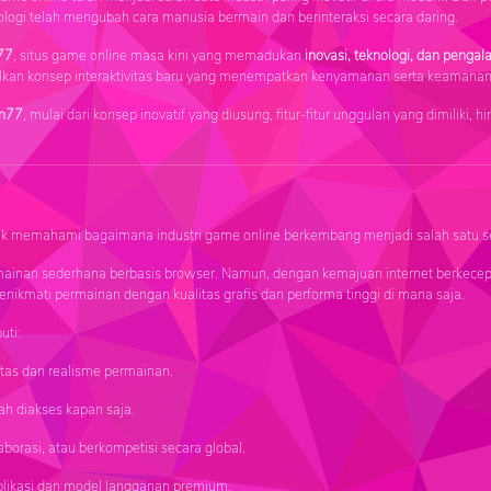
logi telah mengubah cara manusia bermain dan berinteraksi secara daring.
77
, situs game online masa kini yang memadukan
inovasi, teknologi, dan peng
alkan konsep interaktivitas baru yang menempatkan kenyamanan serta keamanan 
n77
, mulai dari konsep inovatif yang diusung, fitur-fitur unggulan yang dimiliki,
memahami bagaimana industri game online berkembang menjadi salah satu sekto
inan sederhana berbasis browser. Namun, dengan kemajuan internet berkecepat
enikmati permainan dengan kualitas grafis dan performa tinggi di mana saja.
uti:
itas dan realisme permainan.
h diakses kapan saja.
aborasi, atau berkompetisi secara global.
likasi dan model langganan premium.