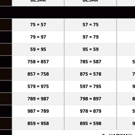
75 = 57
57 = 75
79 = 97
97 = 79
59 = 95
95 = 59
758 = 857
785 = 587
5
857 = 758
875 = 578
7
579 = 975
597 = 795
9
789 = 987
798 = 897
8
987 = 789
978 = 879
5
859 = 958
895 = 598
9