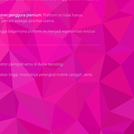
alaman pengguna premium
. Platform ini tidak hanya
pemain sebagai prioritas utama.
 hingga bagaimana platform ini menjadi representasi evolusi
r paling dinamis di dunia teknologi.
an tinggi, munculnya perangkat mobile canggih, serta