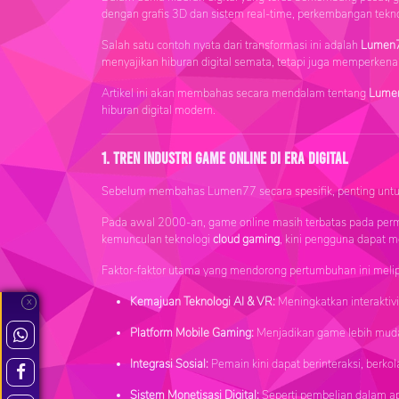
dengan grafis 3D dan sistem real-time, perkembangan tekno
Salah satu contoh nyata dari transformasi ini adalah
Lumen
menyajikan hiburan digital semata, tetapi juga memperken
Artikel ini akan membahas secara mendalam tentang
Lume
hiburan digital modern.
1. Tren Industri Game Online di Era Digital
Sebelum membahas Lumen77 secara spesifik, penting untuk 
Pada awal 2000-an, game online masih terbatas pada perma
kemunculan teknologi
cloud gaming
, kini pengguna dapat m
Faktor-faktor utama yang mendorong pertumbuhan ini melip
Kemajuan Teknologi AI & VR:
Meningkatkan interaktiv
x
Platform Mobile Gaming:
Menjadikan game lebih muda
Integrasi Sosial:
Pemain kini dapat berinteraksi, berkol
Sistem Monetisasi Digital:
Seperti pembelian dalam ap