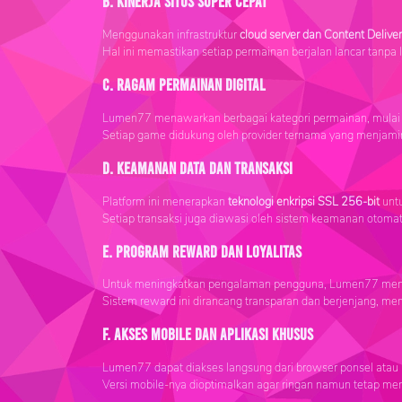
b. Kinerja Situs Super Cepat
Menggunakan infrastruktur
cloud server dan Content Deliv
Hal ini memastikan setiap permainan berjalan lancar tanpa 
c. Ragam Permainan Digital
Lumen77 menawarkan berbagai kategori permainan, mulai dari 
Setiap game didukung oleh provider ternama yang menjamin ku
d. Keamanan Data dan Transaksi
Platform ini menerapkan
teknologi enkripsi SSL 256-bit
untu
Setiap transaksi juga diawasi oleh sistem keamanan otom
e. Program Reward dan Loyalitas
Untuk meningkatkan pengalaman pengguna, Lumen77 m
Sistem reward ini dirancang transparan dan berjenjang, m
f. Akses Mobile dan Aplikasi Khusus
Lumen77 dapat diakses langsung dari browser ponsel atau m
Versi mobile-nya dioptimalkan agar ringan namun tetap mengh