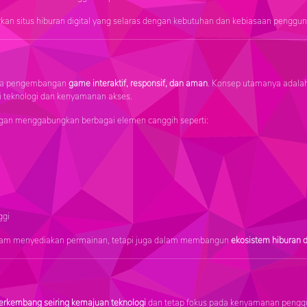
situs hiburan digital yang selaras dengan kebutuhan dan kebiasaan penggu
pada pengembangan
game interaktif, responsif, dan aman
. Konsep utamanya adala
si teknologi dan kenyamanan akses.
ngan menggabungkan berbagai elemen canggih seperti:
ggi
dalam menyediakan permainan, tetapi juga dalam membangun
ekosistem hiburan di
erkembang seiring kemajuan teknologi
dan tetap fokus pada kenyamanan pengg