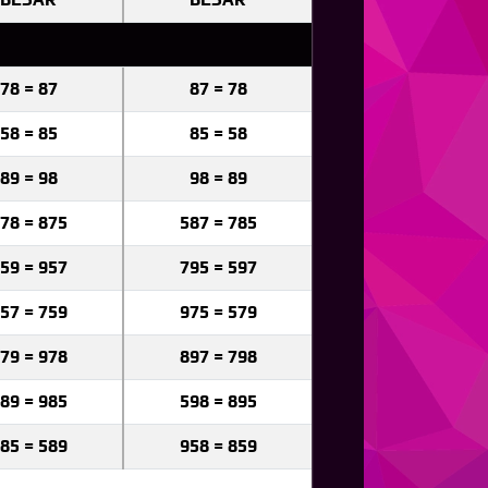
78 = 87
87 = 78
58 = 85
85 = 58
89 = 98
98 = 89
78 = 875
587 = 785
59 = 957
795 = 597
57 = 759
975 = 579
79 = 978
897 = 798
89 = 985
598 = 895
85 = 589
958 = 859