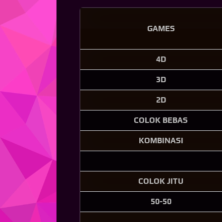
GAMES
4D
3D
2D
COLOK BEBAS
KOMBINASI
COLOK JITU
50-50