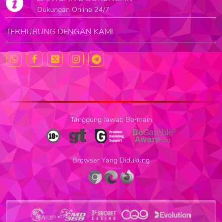
Dukungan Online 24/7
TERHUBUNG DENGAN KAMI
Tanggung Jawab Bermain
Browser Yang Didukung