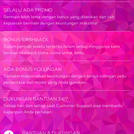
SELALU ADA PROMO
Bermain lebih lama dengan bonus yang diberikan dan raih
kepuasan bermain dengan keuntungan maksimal.
BONUS CASHBACK
Dalam periode waktu tertentu dalam setiap minggunya kami
berikan cashback cuma-cuma untuk Anda.
ADA BONUS ROLLINGAN
Semakin maksimalkan keuntungan dengan bonus rollingan yaitu
persentase dari modal yang Anda gunakan.
DUKUNGAN BANTUAN 24/7
Setiap hari dan setiap saat Customer Support siap membantu
kapanpun Anda perlukan.
BANTUAN & DUKUNGAN