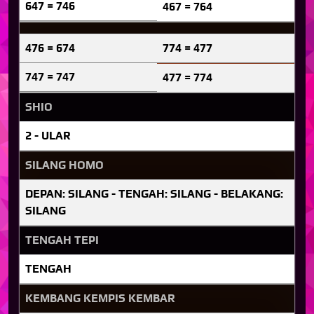
647 = 746
467 = 764
476 = 674
774 = 477
747 = 747
477 = 774
SHIO
2 - ULAR
SILANG HOMO
DEPAN: SILANG - TENGAH: SILANG - BELAKANG:
SILANG
TENGAH TEPI
TENGAH
KEMBANG KEMPIS KEMBAR