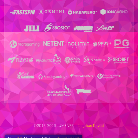
©2017-2026 LUMEN77 |
Kebijakan Privasi