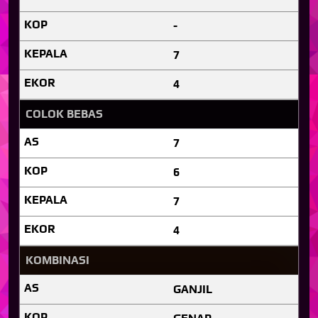
-
7
4
COLOK BEBAS
7
6
7
4
KOMBINASI
GANJIL