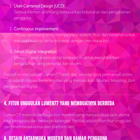
User-Centered Design (UCD):
Semua elemen dirancang berdasarkan kebutuhan dan pengalaman
pengguna.
Continuous Improvement:
Tim pengembang terus memperbarui sistem, fitur, dan tampilan untuk
menjaga kualitas serta relevansi dengan tren masa kini.
Smart Digital Integration:
Menggunakan sistem pintar berbasis AI untuk menghadirkan
pengalaman yang personal dan efisien.
Filosofi ini menjadikan Lumen77 lebih dari sekadar situs permainan online
— ia adalah inovasi berkelanjutan yang memadukan hiburan, teknologi, dan
pengalaman digital.
4. Fitur Unggulan Lumen77 yang Membuatnya Berbeda
Lumen77 memiliki berbagai fitur modern yang menjadi daya tarik utama
bagi pengguna dari berbagai kalangan. Berikut adalah fitur-fitur unggulan
yang membedakannya dari platform lain:
a. Desain Antarmuka Modern dan Ramah Pengguna