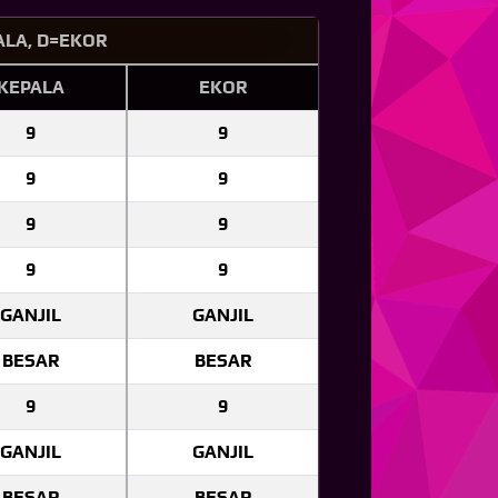
ALA, D=EKOR
KEPALA
EKOR
9
9
9
9
9
9
9
9
GANJIL
GANJIL
BESAR
BESAR
9
9
GANJIL
GANJIL
BESAR
BESAR