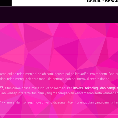
GANJIL - BESA
me online telah menjadi salah satu industri paling inovatif di era modern. Dari 
logi telah mengubah cara manusia bermain dan berinteraksi secara daring.
77
, situs game online masa kini yang memadukan
inovasi, teknologi, dan peng
alkan konsep interaktivitas baru yang menempatkan kenyamanan serta keamanan 
n77
, mulai dari konsep inovatif yang diusung, fitur-fitur unggulan yang dimiliki,