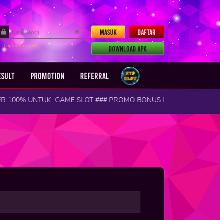
Masuk
Daftar
Kata Sandi
Lupa kata sandi?
Download APK
ESULT
PROMOTION
REFERRAL
 UNTUK GAME SLOT ### PROMO BONUS NEW MEMBER 60 % UNT