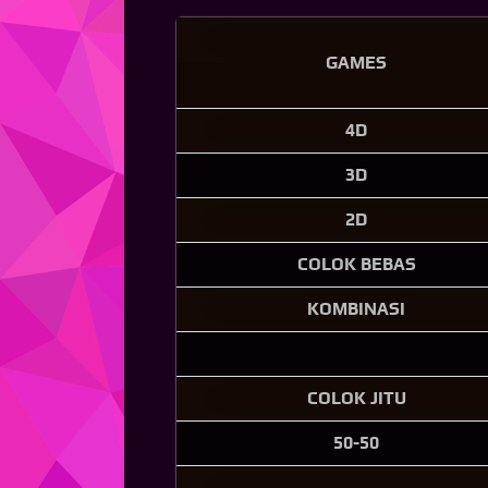
GAMES
4D
3D
2D
COLOK BEBAS
KOMBINASI
COLOK JITU
50-50