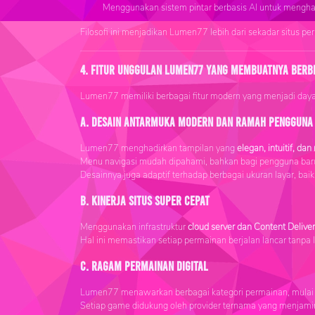
Menggunakan sistem pintar berbasis AI untuk mengha
Filosofi ini menjadikan Lumen77 lebih dari sekadar situs p
4. Fitur Unggulan Lumen77 yang Membuatnya Berb
Lumen77 memiliki berbagai fitur modern yang menjadi daya t
a. Desain Antarmuka Modern dan Ramah Pengguna
Lumen77 menghadirkan tampilan yang
elegan, intuitif, dan
Menu navigasi mudah dipahami, bahkan bagi pengguna bar
Desainnya juga adaptif terhadap berbagai ukuran layar, ba
b. Kinerja Situs Super Cepat
Menggunakan infrastruktur
cloud server dan Content Deliv
Hal ini memastikan setiap permainan berjalan lancar tanpa 
c. Ragam Permainan Digital
Lumen77 menawarkan berbagai kategori permainan, mulai dari 
Setiap game didukung oleh provider ternama yang menjamin ku