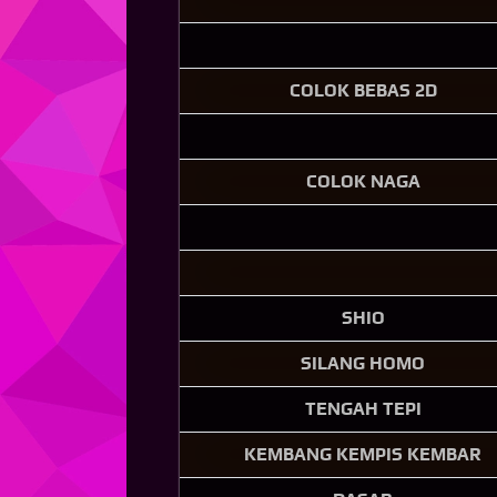
COLOK BEBAS 2D
COLOK NAGA
SHIO
SILANG HOMO
TENGAH TEPI
KEMBANG KEMPIS KEMBAR