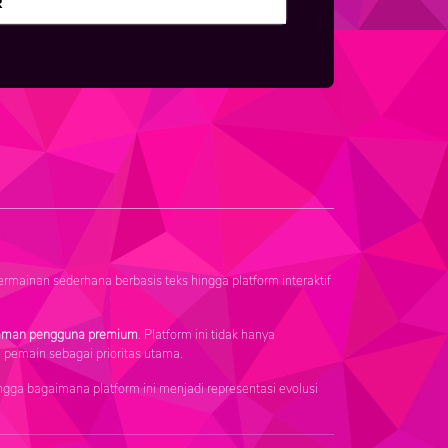
R
permainan sederhana berbasis teks hingga platform interaktif
alaman pengguna premium
. Platform ini tidak hanya
pemain sebagai prioritas utama.
 hingga bagaimana platform ini menjadi representasi evolusi