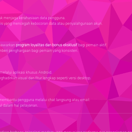
k menjaga kerahasiaan data pengguna.
atis yang mencegah kebocoran data atau penyalahgunaan akun.
enawarkan
program loyalitas dan bonus eksklusif
bagi pemain aktif.
emberi penghargaan bagi pemain yang konsisten.
elalui aplikasi khusus Android.
adirkan visual dan fitur lengkap seperti versi desktop.
membantu pengguna melalui chat langsung atau email.
l dalam hal pelayanan.