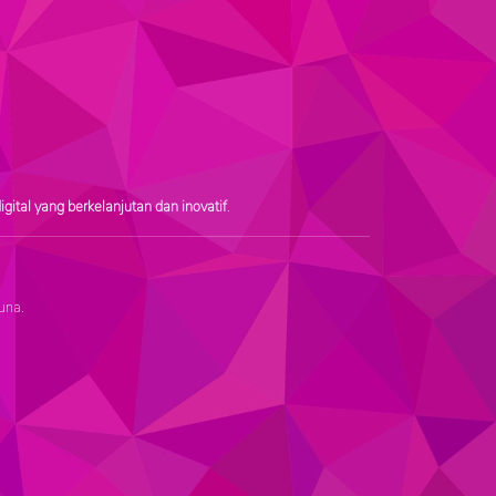
gital yang berkelanjutan dan inovatif
.
una.