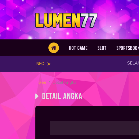
HOT GAME
SLOT
SPORTSBOO
SELAMAT DAT
INFO
Home
Detail Angka
Detail Angka