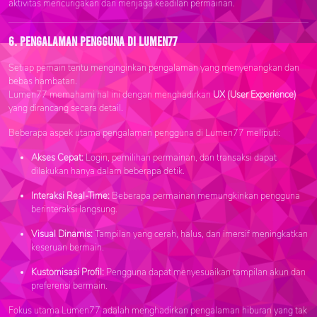
aktivitas mencurigakan dan menjaga keadilan permainan.
6. Pengalaman Pengguna di Lumen77
Setiap pemain tentu menginginkan pengalaman yang menyenangkan dan
bebas hambatan.
Lumen77 memahami hal ini dengan menghadirkan
UX (User Experience)
yang dirancang secara detail.
Beberapa aspek utama pengalaman pengguna di Lumen77 meliputi:
Akses Cepat:
Login, pemilihan permainan, dan transaksi dapat
dilakukan hanya dalam beberapa detik.
Interaksi Real-Time:
Beberapa permainan memungkinkan pengguna
berinteraksi langsung.
Visual Dinamis:
Tampilan yang cerah, halus, dan imersif meningkatkan
keseruan bermain.
Kustomisasi Profil:
Pengguna dapat menyesuaikan tampilan akun dan
preferensi bermain.
Fokus utama Lumen77 adalah menghadirkan pengalaman hiburan yang tak