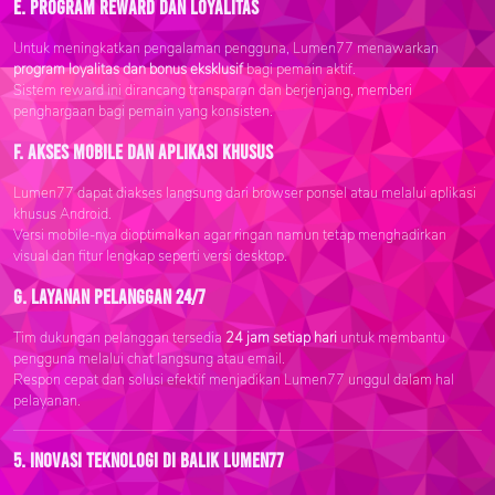
e. Program Reward dan Loyalitas
Untuk meningkatkan pengalaman pengguna, Lumen77 menawarkan
program loyalitas dan bonus eksklusif
bagi pemain aktif.
Sistem reward ini dirancang transparan dan berjenjang, memberi
penghargaan bagi pemain yang konsisten.
f. Akses Mobile dan Aplikasi Khusus
Lumen77 dapat diakses langsung dari browser ponsel atau melalui aplikasi
khusus Android.
Versi mobile-nya dioptimalkan agar ringan namun tetap menghadirkan
visual dan fitur lengkap seperti versi desktop.
g. Layanan Pelanggan 24/7
Tim dukungan pelanggan tersedia
24 jam setiap hari
untuk membantu
pengguna melalui chat langsung atau email.
Respon cepat dan solusi efektif menjadikan Lumen77 unggul dalam hal
pelayanan.
5. Inovasi Teknologi di Balik Lumen77