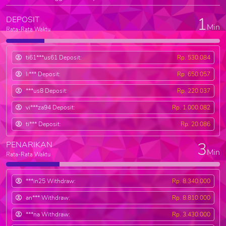
1
DEPOSIT
Min
Rata-Rata Waktu
ti61***us61 Deposit:
Rp. 530.084
li*** Deposit:
Rp. 650.057
***us8 Deposit:
Rp. 220.037
vi***za94 Deposit:
Rp. 1.000.082
ti*** Deposit:
Rp. 20.086
3
PENARIKAN
Min
Rata-Rata Waktu
***in25 Withdraw:
Rp. 8.340.000
an*** Withdraw:
Rp. 8.810.000
***na Withdraw:
Rp. 3.430.000