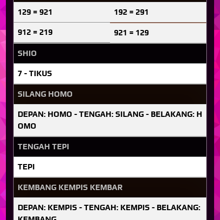
129 = 921
192 = 291
912 = 219
921 = 129
SHIO
7 - TIKUS
SILANG HOMO
DEPAN: HOMO - TENGAH: SILANG - BELAKANG: H
OMO
TENGAH TEPI
TEPI
KEMBANG KEMPIS KEMBAR
DEPAN: KEMPIS - TENGAH: KEMPIS - BELAKANG:
KEMBANG