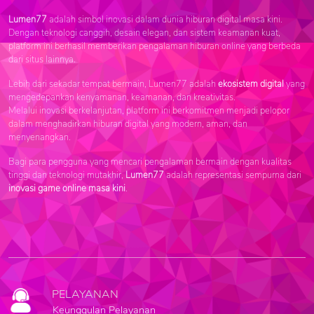
Lumen77
adalah simbol inovasi dalam dunia hiburan digital masa kini.
Dengan teknologi canggih, desain elegan, dan sistem keamanan kuat,
platform ini berhasil memberikan pengalaman hiburan online yang berbeda
dari situs lainnya.
Lebih dari sekadar tempat bermain, Lumen77 adalah
ekosistem digital
yang
mengedepankan kenyamanan, keamanan, dan kreativitas.
Melalui inovasi berkelanjutan, platform ini berkomitmen menjadi pelopor
dalam menghadirkan hiburan digital yang modern, aman, dan
menyenangkan.
Bagi para pengguna yang mencari pengalaman bermain dengan kualitas
tinggi dan teknologi mutakhir,
Lumen77
adalah representasi sempurna dari
inovasi game online masa kini
.
PELAYANAN
Keunggulan Pelayanan