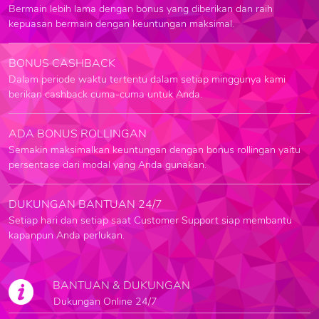
Bermain lebih lama dengan bonus yang diberikan dan raih
kepuasan bermain dengan keuntungan maksimal.
BONUS CASHBACK
Dalam periode waktu tertentu dalam setiap minggunya kami
berikan cashback cuma-cuma untuk Anda.
ADA BONUS ROLLINGAN
Semakin maksimalkan keuntungan dengan bonus rollingan yaitu
persentase dari modal yang Anda gunakan.
DUKUNGAN BANTUAN 24/7
Setiap hari dan setiap saat Customer Support siap membantu
kapanpun Anda perlukan.
BANTUAN & DUKUNGAN
Dukungan Online 24/7