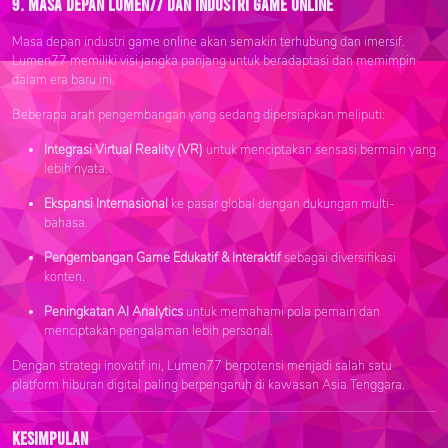
9. Masa Depan Lumen77 dan Industri Game Online
Masa depan industri game online akan semakin terhubung dan imersif.
Lumen77 memiliki visi jangka panjang untuk beradaptasi dan memimpin
dalam era baru ini.
Beberapa arah pengembangan yang sedang dipersiapkan meliputi:
Integrasi Virtual Reality (VR)
untuk menciptakan sensasi bermain yang
lebih nyata.
Ekspansi Internasional
ke pasar global dengan dukungan multi-
bahasa.
Pengembangan Game Edukatif & Interaktif
sebagai diversifikasi
konten.
Peningkatan AI Analytics
untuk memahami pola pemain dan
menciptakan pengalaman lebih personal.
Dengan strategi inovatif ini, Lumen77 berpotensi menjadi salah satu
platform hiburan digital paling berpengaruh di kawasan Asia Tenggara.
Kesimpulan