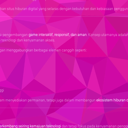
situs hiburan digital yang selaras dengan kebutuhan dan kebiasaan penggu
pada pengembangan
game interaktif, responsif, dan aman
. Konsep utamanya adala
si teknologi dan kenyamanan akses.
ngan menggabungkan berbagai elemen canggih seperti:
ggi
dalam menyediakan permainan, tetapi juga dalam membangun
ekosistem hiburan di
erkembang seiring kemajuan teknologi
dan tetap fokus pada kenyamanan pengg