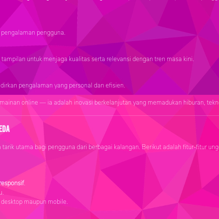
n pengalaman pengguna.
tampilan untuk menjaga kualitas serta relevansi dengan tren masa kini.
dirkan pengalaman yang personal dan efisien.
ermainan online — ia adalah inovasi berkelanjutan yang memadukan hiburan, tekn
eda
arik utama bagi pengguna dari berbagai kalangan. Berikut adalah fitur-fitur u
 responsif
.
u.
ik desktop maupun mobile.