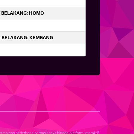
- BELAKANG: HOMO
- BELAKANG: KEMBANG
permainan sederhana berbasis teks hingga platform interaktif