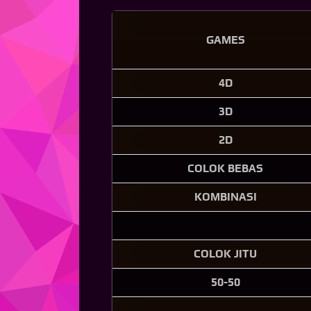
GAMES
4D
3D
2D
COLOK BEBAS
KOMBINASI
COLOK JITU
50-50