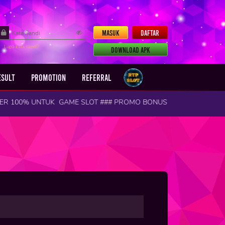
Masuk
Daftar
Kata Sandi
Lupa kata sandi?
Download APK
ESULT
PROMOTION
REFERRAL
% UNTUK GAME SLOT ### PROMO BONUS NEW MEMBER 60 % UN