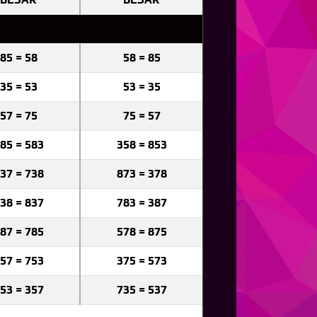
85 = 58
58 = 85
35 = 53
53 = 35
57 = 75
75 = 57
85 = 583
358 = 853
37 = 738
873 = 378
38 = 837
783 = 387
87 = 785
578 = 875
57 = 753
375 = 573
53 = 357
735 = 537