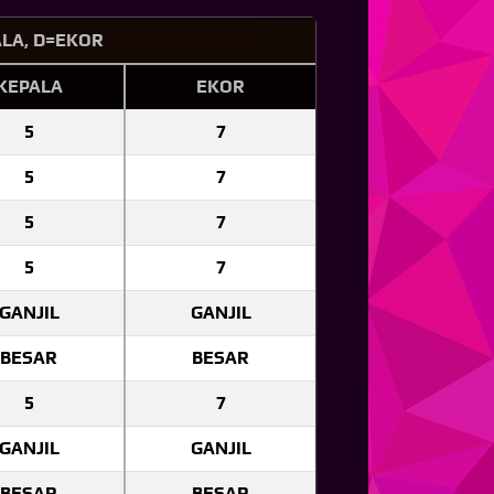
ALA, D=EKOR
KEPALA
EKOR
5
7
5
7
5
7
5
7
GANJIL
GANJIL
BESAR
BESAR
5
7
GANJIL
GANJIL
BESAR
BESAR