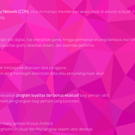
ery Network (CDN)
, situs ini mampu memberikan akses cepat di seluruh wilayah A
lag.
slot digital, live interactive game, hingga permainan strategi berbasis real-ti
alitas grafis, keadilan sistem, dan stabilitas performa.
k menjaga kerahasiaan data pengguna.
atis yang mencegah kebocoran data atau penyalahgunaan akun.
enawarkan
program loyalitas dan bonus eksklusif
bagi pemain aktif.
emberi penghargaan bagi pemain yang konsisten.
elalui aplikasi khusus Android.
adirkan visual dan fitur lengkap seperti versi desktop.