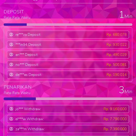
1
DEPOSIT
Min
Rata-Rata Waktu
re***za Deposit:
Rp. 680.078
***in94 Deposit:
Rp. 930.022
an*** Deposit:
Rp. 490.029
no*** Deposit:
Rp. 500.081
de***as Deposit:
Rp. 190.014
3
PENARIKAN
Min
Rata-Rata Waktu
jo*** Withdraw:
Rp. 9.160.000
el***w Withdraw:
Rp. 7.790.000
za***m Withdraw:
Rp. 7.390.000