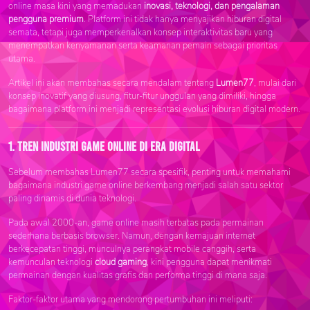
online masa kini yang memadukan
inovasi, teknologi, dan pengalaman
pengguna premium
. Platform ini tidak hanya menyajikan hiburan digital
semata, tetapi juga memperkenalkan konsep interaktivitas baru yang
menempatkan kenyamanan serta keamanan pemain sebagai prioritas
utama.
Artikel ini akan membahas secara mendalam tentang
Lumen77
, mulai dari
konsep inovatif yang diusung, fitur-fitur unggulan yang dimiliki, hingga
bagaimana platform ini menjadi representasi evolusi hiburan digital modern.
1. Tren Industri Game Online di Era Digital
Sebelum membahas Lumen77 secara spesifik, penting untuk memahami
bagaimana industri game online berkembang menjadi salah satu sektor
paling dinamis di dunia teknologi.
Pada awal 2000-an, game online masih terbatas pada permainan
sederhana berbasis browser. Namun, dengan kemajuan internet
berkecepatan tinggi, munculnya perangkat mobile canggih, serta
kemunculan teknologi
cloud gaming
, kini pengguna dapat menikmati
permainan dengan kualitas grafis dan performa tinggi di mana saja.
Faktor-faktor utama yang mendorong pertumbuhan ini meliputi: