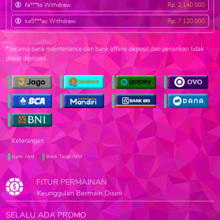
fa***to Withdraw:
Rp. 2.140.000
ka5***as Withdraw:
Rp. 7.120.000
*Selama bank maintenance dan bank offline deposit dan penarikan tidak
dapat diproses.
Keterangan:
Bank Aktif
Bank Tidak Aktif
FITUR PERMAINAN
Keunggulan Bermain Disini
SELALU ADA PROMO