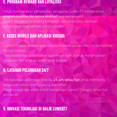
e. Program Reward dan Loyalitas
Untuk meningkatkan pengalaman pengguna, Lumen77 menawarkan
program loyalitas dan bonus eksklusif
bagi pemain aktif.
Sistem reward ini dirancang transparan dan berjenjang, memberi
penghargaan bagi pemain yang konsisten.
f. Akses Mobile dan Aplikasi Khusus
Lumen77 dapat diakses langsung dari browser ponsel atau melalui aplikasi
khusus Android.
Versi mobile-nya dioptimalkan agar ringan namun tetap menghadirkan
visual dan fitur lengkap seperti versi desktop.
g. Layanan Pelanggan 24/7
Tim dukungan pelanggan tersedia
24 jam setiap hari
untuk membantu
pengguna melalui chat langsung atau email.
Respon cepat dan solusi efektif menjadikan Lumen77 unggul dalam hal
pelayanan.
5. Inovasi Teknologi di Balik Lumen77