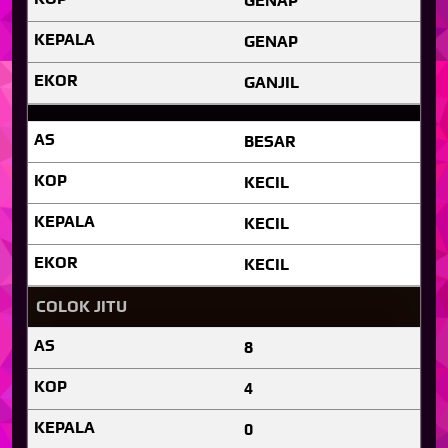
GENAP
GENAP
GANJIL
BESAR
KECIL
KECIL
KECIL
COLOK JITU
8
4
0