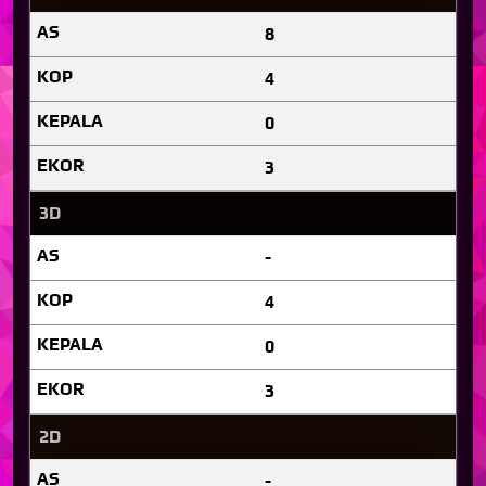
8
4
0
3
3D
-
4
0
3
2D
-