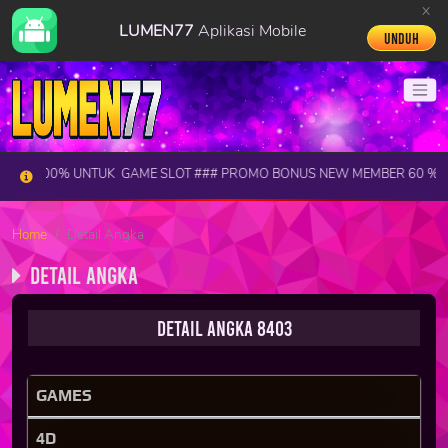
x
LUMEN77
Aplikasi Mobile
Unduh
% UNTUK GAME SLOT ### PROMO BONUS NEW MEMBER 60 % UNTUK GA
Home
Detail Angka
Detail Angka
Detail Angka 8403
GAMES
4D