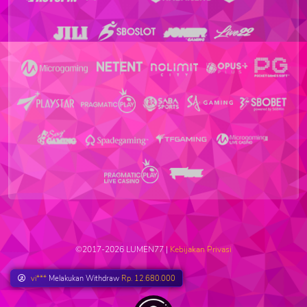
©2017-2026 LUMEN77 |
Kebijakan Privasi
vi***
Melakukan Withdraw
Rp. 12.680.000