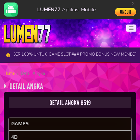
x
LUMEN77
Aplikasi Mobile
Unduh
R 100% UNTUK GAME SLOT ### PROMO BONUS NEW MEMBER 60 % UNT
Home
Detail Angka
Detail Angka
Detail Angka 8519
GAMES
4D