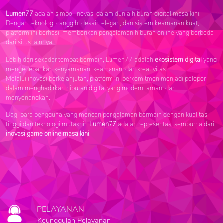
Lumen77
adalah simbol inovasi dalam dunia hiburan digital masa kini.
Dengan teknologi canggih, desain elegan, dan sistem keamanan kuat,
platform ini berhasil memberikan pengalaman hiburan online yang berbeda
dari situs lainnya.
Lebih dari sekadar tempat bermain, Lumen77 adalah
ekosistem digital
yang
mengedepankan kenyamanan, keamanan, dan kreativitas.
Melalui inovasi berkelanjutan, platform ini berkomitmen menjadi pelopor
dalam menghadirkan hiburan digital yang modern, aman, dan
menyenangkan.
Bagi para pengguna yang mencari pengalaman bermain dengan kualitas
tinggi dan teknologi mutakhir,
Lumen77
adalah representasi sempurna dari
inovasi game online masa kini
.
PELAYANAN
Keunggulan Pelayanan