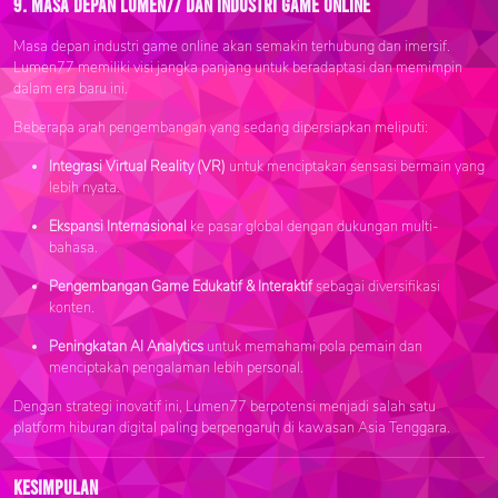
9. Masa Depan Lumen77 dan Industri Game Online
Masa depan industri game online akan semakin terhubung dan imersif.
Lumen77 memiliki visi jangka panjang untuk beradaptasi dan memimpin
dalam era baru ini.
Beberapa arah pengembangan yang sedang dipersiapkan meliputi:
Integrasi Virtual Reality (VR)
untuk menciptakan sensasi bermain yang
lebih nyata.
Ekspansi Internasional
ke pasar global dengan dukungan multi-
bahasa.
Pengembangan Game Edukatif & Interaktif
sebagai diversifikasi
konten.
Peningkatan AI Analytics
untuk memahami pola pemain dan
menciptakan pengalaman lebih personal.
Dengan strategi inovatif ini, Lumen77 berpotensi menjadi salah satu
platform hiburan digital paling berpengaruh di kawasan Asia Tenggara.
Kesimpulan