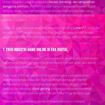
online masa kini yang memadukan
inovasi, teknologi, dan pengalaman
pengguna premium
. Platform ini tidak hanya menyajikan hiburan digital
semata, tetapi juga memperkenalkan konsep interaktivitas baru yang
menempatkan kenyamanan serta keamanan pemain sebagai prioritas
utama.
Artikel ini akan membahas secara mendalam tentang
Lumen77
, mulai dari
konsep inovatif yang diusung, fitur-fitur unggulan yang dimiliki, hingga
bagaimana platform ini menjadi representasi evolusi hiburan digital modern.
1. Tren Industri Game Online di Era Digital
Sebelum membahas Lumen77 secara spesifik, penting untuk memahami
bagaimana industri game online berkembang menjadi salah satu sektor
paling dinamis di dunia teknologi.
Pada awal 2000-an, game online masih terbatas pada permainan
sederhana berbasis browser. Namun, dengan kemajuan internet
berkecepatan tinggi, munculnya perangkat mobile canggih, serta
kemunculan teknologi
cloud gaming
, kini pengguna dapat menikmati
permainan dengan kualitas grafis dan performa tinggi di mana saja.
Faktor-faktor utama yang mendorong pertumbuhan ini meliputi: