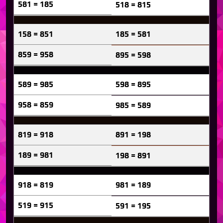
581 = 185
518 = 815
158 = 851
185 = 581
859 = 958
895 = 598
589 = 985
598 = 895
958 = 859
985 = 589
819 = 918
891 = 198
189 = 981
198 = 891
918 = 819
981 = 189
519 = 915
591 = 195