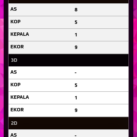
8
5
1
9
3D
-
5
1
9
2D
-