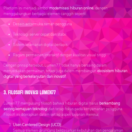
Platform ini menjadi simbol
modernisasi hiburan online
, dengan
menggabungkan berbagai elemen canggih seperti:
Desain antarmuka ramah pengguna
Teknologi server cepat dan stabil
Sistem keamanan digital berlapis
Ragam permainan interaktif dengan kualitas visual tinggi
Dengan prinsip tersebut, Lumen77 tidak hanya bersaing dalam
menyediakan permainan, tetapi juga dalam membangun
ekosistem hiburan
digital yang berkelanjutan dan inovatif
.
3. Filosofi Inovasi Lumen77
Lumen77 mengusung filosofi bahwa hiburan digital harus
berkembang
seiring kemajuan teknologi
dan tetap fokus pada kenyamanan pengguna.
Filosofi ini diterapkan dalam setiap aspek layanan mereka:
User-Centered Design (UCD):
Semua elemen dirancang berdasarkan kebutuhan dan pengalaman