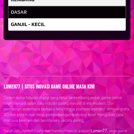
DASAR
GANJIL - KECIL
Lumen77 | Situs Inovasi Game Online Masa Kini
Dalam dunia hiburan digital yang terus berkembang pesat, game online
telah menjadi salah satu industri paling inovatif di era modern. Dari
permainan sederhana berbasis teks hingga platform interaktif dengan grafis
3D dan sistem real-time, perkembangan teknologi telah mengubah cara
manusia bermain dan berinteraksi secara daring.
Salah satu contoh nyata dari transformasi ini adalah
Lumen77
, situs game