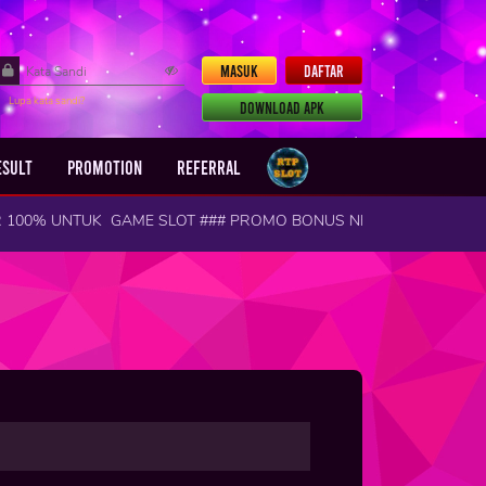
Masuk
Daftar
Kata Sandi
Lupa kata sandi?
Download APK
ESULT
PROMOTION
REFERRAL
UNTUK GAME SLOT ### PROMO BONUS NEW MEMBER 60 % UNTU