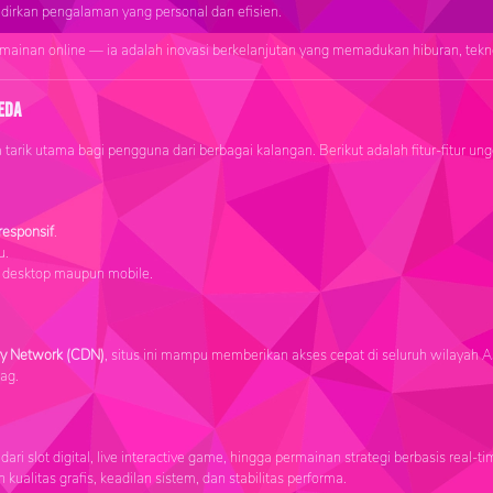
dirkan pengalaman yang personal dan efisien.
ermainan online — ia adalah inovasi berkelanjutan yang memadukan hiburan, tekn
eda
arik utama bagi pengguna dari berbagai kalangan. Berikut adalah fitur-fitur u
 responsif
.
u.
ik desktop maupun mobile.
ery Network (CDN)
, situs ini mampu memberikan akses cepat di seluruh wilayah A
lag.
slot digital, live interactive game, hingga permainan strategi berbasis real-ti
alitas grafis, keadilan sistem, dan stabilitas performa.