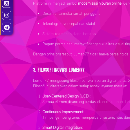
Platform ini menjadi simbol
modernisasi hiburan online
, de
Desain antarmuka ramah pengguna
Teknologi server cepat dan stabil
Sistem keamanan digital berlapis
Ragam permainan interaktif dengan kualitas visual tin
Dengan prinsip tersebut, Lumen77 tidak hanya bersaing 
3. Filosofi Inovasi Lumen77
Lumen77 mengusung filosofi bahwa hiburan digital harus
b
Filosofi ini diterapkan dalam setiap aspek layanan mereka:
User-Centered Design (UCD):
Semua elemen dirancang berdasarkan kebutuhan da
Continuous Improvement:
Tim pengembang terus memperbarui sistem, fitur, dan 
Smart Digital Integration: