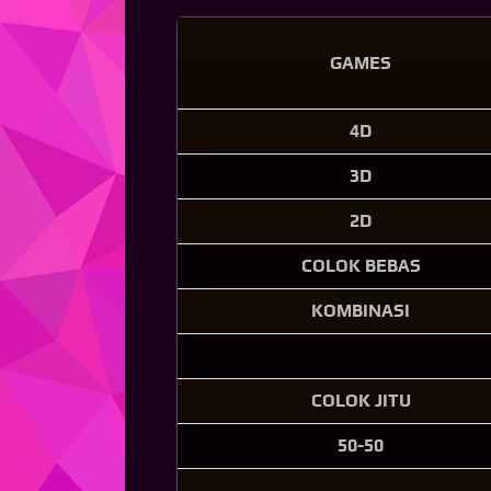
GAMES
4D
3D
2D
COLOK BEBAS
KOMBINASI
COLOK JITU
50-50