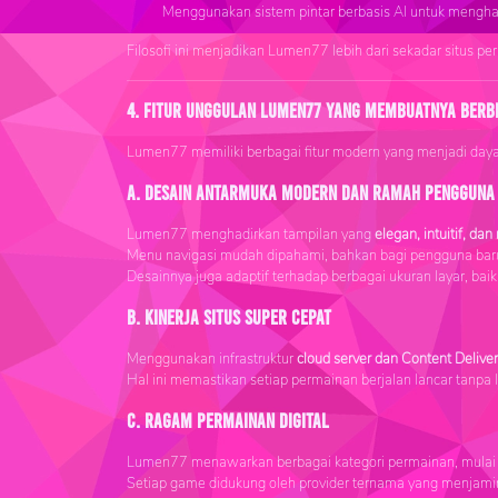
Menggunakan sistem pintar berbasis AI untuk mengha
Filosofi ini menjadikan Lumen77 lebih dari sekadar situs p
4. Fitur Unggulan Lumen77 yang Membuatnya Berb
Lumen77 memiliki berbagai fitur modern yang menjadi daya t
a. Desain Antarmuka Modern dan Ramah Pengguna
Lumen77 menghadirkan tampilan yang
elegan, intuitif, dan
Menu navigasi mudah dipahami, bahkan bagi pengguna bar
Desainnya juga adaptif terhadap berbagai ukuran layar, ba
b. Kinerja Situs Super Cepat
Menggunakan infrastruktur
cloud server dan Content Deliv
Hal ini memastikan setiap permainan berjalan lancar tanpa 
c. Ragam Permainan Digital
Lumen77 menawarkan berbagai kategori permainan, mulai dari 
Setiap game didukung oleh provider ternama yang menjamin ku