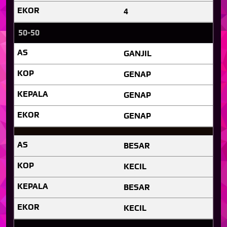
4
50-50
GANJIL
GENAP
GENAP
GENAP
BESAR
KECIL
BESAR
KECIL