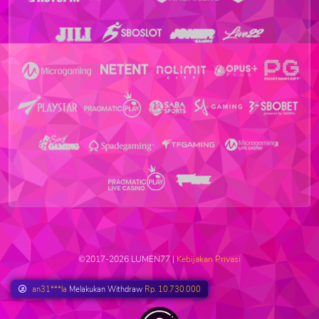
©2017-2026 LUMEN77 |
Kebijakan Privasi
elakukan Withdraw
Rp. 10.730.000