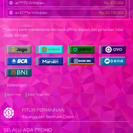
an***70 Withdraw:
Rp. 470.000
an31***la Withdraw:
Rp. 10.730.000
*Selama bank maintenance dan bank offline deposit dan penarikan tidak
dapat diproses.
Keterangan:
Bank Aktif
Bank Tidak Aktif
FITUR PERMAINAN
Keunggulan Bermain Disini
SELALU ADA PROMO