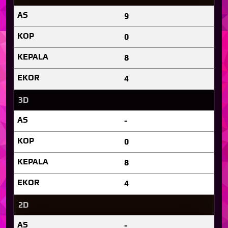
9
0
8
4
3D
-
0
8
4
2D
-