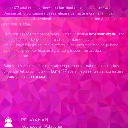
Lumen77
adalah simbol inovasi dalam dunia hiburan digital masa kini.
Dengan teknologi canggih, desain elegan, dan sistem keamanan kuat,
platform ini berhasil memberikan pengalaman hiburan online yang berbeda
dari situs lainnya.
Lebih dari sekadar tempat bermain, Lumen77 adalah
ekosistem digital
yang
mengedepankan kenyamanan, keamanan, dan kreativitas.
Melalui inovasi berkelanjutan, platform ini berkomitmen menjadi pelopor
dalam menghadirkan hiburan digital yang modern, aman, dan
menyenangkan.
Bagi para pengguna yang mencari pengalaman bermain dengan kualitas
tinggi dan teknologi mutakhir,
Lumen77
adalah representasi sempurna dari
inovasi game online masa kini
.
PELAYANAN
Keunggulan Pelayanan