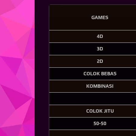
GAMES
4D
3D
2D
COLOK BEBAS
KOMBINASI
COLOK JITU
50-50