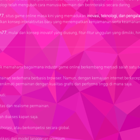
logi telah mengubah cara manusia bermain dan berinteraksi secara daring.
77
, situs game online masa kini yang memadukan
inovasi, teknologi, dan peng
alkan konsep interaktivitas baru yang menempatkan kenyamanan serta keamanan 
n77
, mulai dari konsep inovatif yang diusung, fitur-fitur unggulan yang dimiliki,
memahami bagaimana industri game online berkembang menjadi salah satu sekto
inan sederhana berbasis browser. Namun, dengan kemajuan internet berkecepat
enikmati permainan dengan kualitas grafis dan performa tinggi di mana saja.
uti:
itas dan realisme permainan.
h diakses kapan saja.
aborasi, atau berkompetisi secara global.
likasi dan model langganan premium.