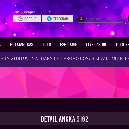
Masuk dengan
Google
Telegram
Username / Email / Telepon
K
BOLATANGKAS
TOTO
P2P GAME
LIVE CASINO
TOTO R
DI LUMEN77. DAPATKAN PROMO BONUS NEW MEMBER 100% UN
Detail Angka 9162