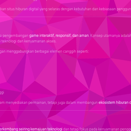
situs hiburan digital yang selaras dengan kebutuhan dan kebiasaan penggu
pada pengembangan
game interaktif, responsif, dan aman
. Konsep utamanya adala
si teknologi dan kenyamanan akses.
ngan menggabungkan berbagai elemen canggih seperti:
ggi
dalam menyediakan permainan, tetapi juga dalam membangun
ekosistem hiburan di
erkembang seiring kemajuan teknologi
dan tetap fokus pada kenyamanan pengg