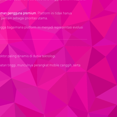
alaman pengguna premium
. Platform ini tidak hanya
pemain sebagai prioritas utama.
 hingga bagaimana platform ini menjadi representasi evolusi
r paling dinamis di dunia teknologi.
an tinggi, munculnya perangkat mobile canggih, serta