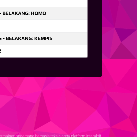
 - BELAKANG: HOMO
 - BELAKANG: KEMPIS
R
permainan sederhana berbasis teks hingga platform interaktif