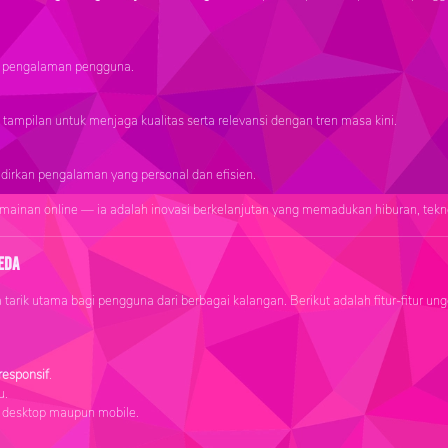
n pengalaman pengguna.
tampilan untuk menjaga kualitas serta relevansi dengan tren masa kini.
dirkan pengalaman yang personal dan efisien.
ermainan online — ia adalah inovasi berkelanjutan yang memadukan hiburan, tekn
eda
arik utama bagi pengguna dari berbagai kalangan. Berikut adalah fitur-fitur u
 responsif
.
u.
ik desktop maupun mobile.