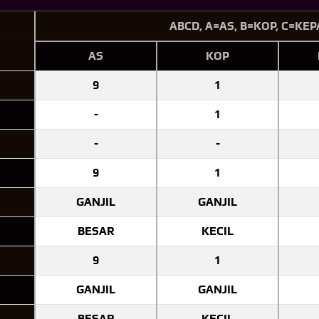
ABCD, A=AS, B=KOP, C=KE
AS
KOP
9
1
-
1
-
-
9
1
GANJIL
GANJIL
BESAR
KECIL
9
1
GANJIL
GANJIL
BESAR
KECIL