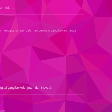
na modern.
h menciptakan pengalaman bermain yang bukan hanya
gital yang berkelanjutan dan inovatif
.
una.