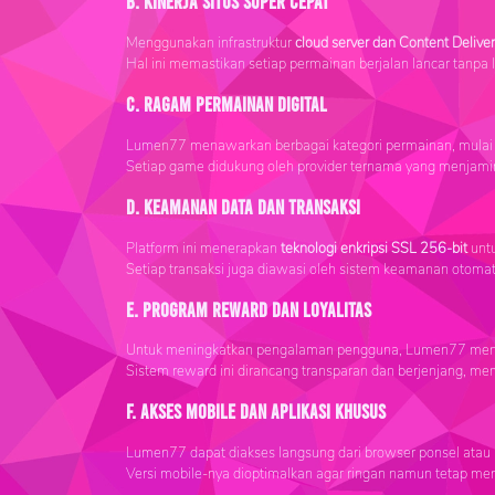
b. Kinerja Situs Super Cepat
Menggunakan infrastruktur
cloud server dan Content Deliv
Hal ini memastikan setiap permainan berjalan lancar tanpa 
c. Ragam Permainan Digital
Lumen77 menawarkan berbagai kategori permainan, mulai dari 
Setiap game didukung oleh provider ternama yang menjamin ku
d. Keamanan Data dan Transaksi
Platform ini menerapkan
teknologi enkripsi SSL 256-bit
untu
Setiap transaksi juga diawasi oleh sistem keamanan otom
e. Program Reward dan Loyalitas
Untuk meningkatkan pengalaman pengguna, Lumen77 m
Sistem reward ini dirancang transparan dan berjenjang, m
f. Akses Mobile dan Aplikasi Khusus
Lumen77 dapat diakses langsung dari browser ponsel atau m
Versi mobile-nya dioptimalkan agar ringan namun tetap mengh