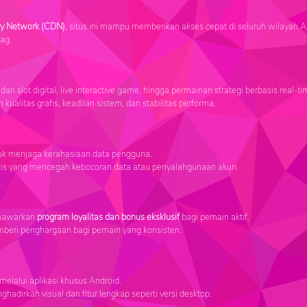
ery Network (CDN)
, situs ini mampu memberikan akses cepat di seluruh wilayah A
lag.
slot digital, live interactive game, hingga permainan strategi berbasis real-ti
alitas grafis, keadilan sistem, dan stabilitas performa.
k menjaga kerahasiaan data pengguna.
atis yang mencegah kebocoran data atau penyalahgunaan akun.
enawarkan
program loyalitas dan bonus eksklusif
bagi pemain aktif.
emberi penghargaan bagi pemain yang konsisten.
elalui aplikasi khusus Android.
adirkan visual dan fitur lengkap seperti versi desktop.