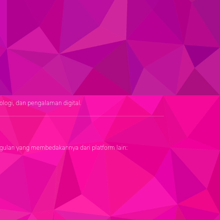
ologi, dan pengalaman digital.
nggulan yang membedakannya dari platform lain: