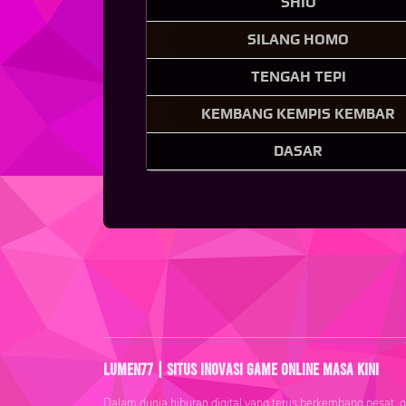
SHIO
SILANG HOMO
TENGAH TEPI
KEMBANG KEMPIS KEMBAR
DASAR
Lumen77 | Situs Inovasi Game Online Masa Kini
Dalam dunia hiburan digital yang terus berkembang pesat, ga