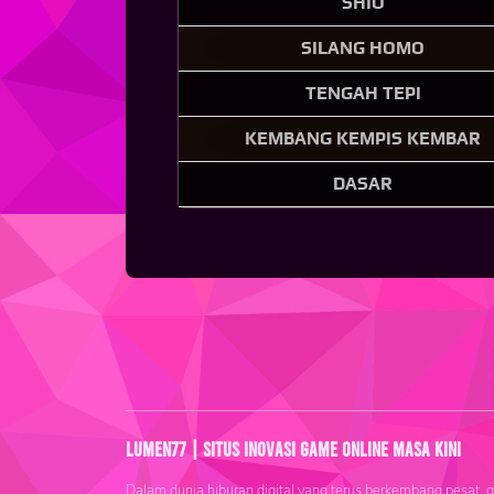
SHIO
SILANG HOMO
TENGAH TEPI
KEMBANG KEMPIS KEMBAR
DASAR
Lumen77 | Situs Inovasi Game Online Masa Kini
Dalam dunia hiburan digital yang terus berkembang pesat, ga