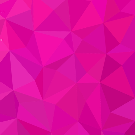
sia.
me.