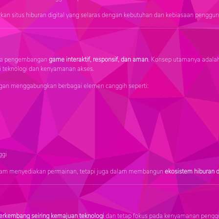
situs hiburan digital yang selaras dengan kebutuhan dan kebiasaan penggu
pada pengembangan
game interaktif, responsif, dan aman
. Konsep utamanya adala
si teknologi dan kenyamanan akses.
ngan menggabungkan berbagai elemen canggih seperti:
ggi
dalam menyediakan permainan, tetapi juga dalam membangun
ekosistem hiburan di
erkembang seiring kemajuan teknologi
dan tetap fokus pada kenyamanan pengg