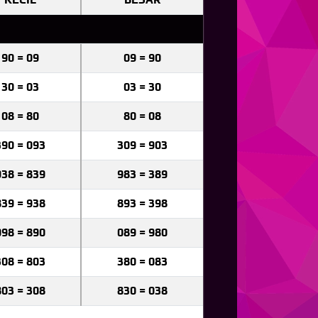
90 = 09
09 = 90
30 = 03
03 = 30
08 = 80
80 = 08
390 = 093
309 = 903
938 = 839
983 = 389
839 = 938
893 = 398
098 = 890
089 = 980
308 = 803
380 = 083
803 = 308
830 = 038