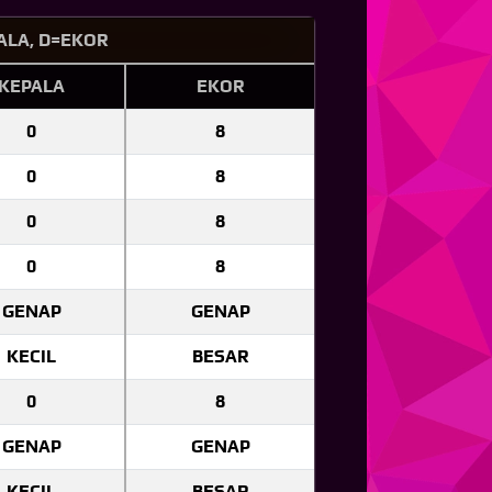
PALA, D=EKOR
KEPALA
EKOR
0
8
0
8
0
8
0
8
GENAP
GENAP
KECIL
BESAR
0
8
GENAP
GENAP
KECIL
BESAR