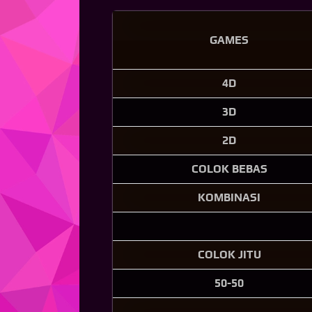
GAMES
4D
3D
2D
COLOK BEBAS
KOMBINASI
COLOK JITU
50-50