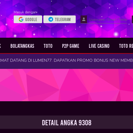
Masuk dengan
Google
Telegram
Username / Email / Telepon
K
BOLATANGKAS
TOTO
P2P GAME
LIVE CASINO
TOTO R
TANG DI LUMEN77. DAPATKAN PROMO BONUS NEW MEMBER 100
Detail Angka 9308