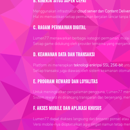
b. Kinerja Situs Super Cepat
Menggunakan infrastruktur
cloud server dan Content Deliv
Hal ini memastikan setiap permainan berjalan lancar tanpa 
c. Ragam Permainan Digital
Lumen77 menawarkan berbagai kategori permainan, mulai dari 
Setiap game didukung oleh provider ternama yang menjamin ku
d. Keamanan Data dan Transaksi
Platform ini menerapkan
teknologi enkripsi SSL 256-bit
untu
Setiap transaksi juga diawasi oleh sistem keamanan otom
e. Program Reward dan Loyalitas
Untuk meningkatkan pengalaman pengguna, Lumen77 m
Sistem reward ini dirancang transparan dan berjenjang, m
f. Akses Mobile dan Aplikasi Khusus
Lumen77 dapat diakses langsung dari browser ponsel atau m
Versi mobile-nya dioptimalkan agar ringan namun tetap mengh