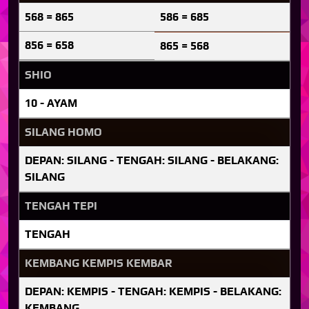
568 = 865
586 = 685
856 = 658
865 = 568
SHIO
10 - AYAM
SILANG HOMO
DEPAN: SILANG - TENGAH: SILANG - BELAKANG:
SILANG
TENGAH TEPI
TENGAH
KEMBANG KEMPIS KEMBAR
DEPAN: KEMPIS - TENGAH: KEMPIS - BELAKANG:
KEMBANG