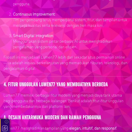
pengguna.
Continuous Improvement:
Tim pengembang terus memperbarui sistem, fitur, dan tampilan untuk
menjaga kualitas serta relevansi dengan tren masa kini.
Smart Digital Integration:
Menggunakan sistem pintar berbasis AI untuk menghadirkan
pengalaman yang personal dan efisien.
Filosofi ini menjadikan Lumen77 lebih dari sekadar situs permainan online
— ia adalah inovasi berkelanjutan yang memadukan hiburan, teknologi, dan
pengalaman digital.
4. Fitur Unggulan Lumen77 yang Membuatnya Berbeda
Lumen77 memiliki berbagai fitur modern yang menjadi daya tarik utama
bagi pengguna dari berbagai kalangan. Berikut adalah fitur-fitur unggulan
yang membedakannya dari platform lain:
a. Desain Antarmuka Modern dan Ramah Pengguna
x
Lumen77 menghadirkan tampilan yang
elegan, intuitif, dan responsif
.