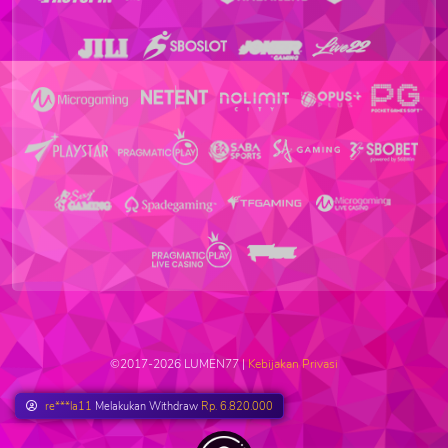
©2017-2026 LUMEN77 |
Kebijakan Privasi
re***la11
Melakukan Withdraw
Rp. 6.820.000