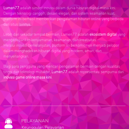
Lumen77
adalah simbol inovasi dalam dunia hiburan digital masa kini.
Dengan teknologi canggih, desain elegan, dan sistem keamanan kuat,
platform ini berhasil memberikan pengalaman hiburan online yang berbeda
dari situs lainnya.
Lebih dari sekadar tempat bermain, Lumen77 adalah
ekosistem digital
yang
mengedepankan kenyamanan, keamanan, dan kreativitas.
Melalui inovasi berkelanjutan, platform ini berkomitmen menjadi pelopor
dalam menghadirkan hiburan digital yang modern, aman, dan
menyenangkan.
Bagi para pengguna yang mencari pengalaman bermain dengan kualitas
tinggi dan teknologi mutakhir,
Lumen77
adalah representasi sempurna dari
inovasi game online masa kini
.
PELAYANAN
Keunggulan Pelayanan