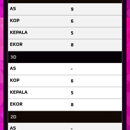
9
6
5
8
3D
-
6
5
8
2D
-