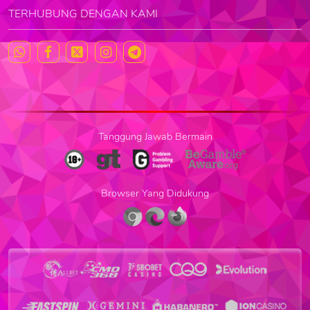
TERHUBUNG DENGAN KAMI
Tanggung Jawab Bermain
Browser Yang Didukung