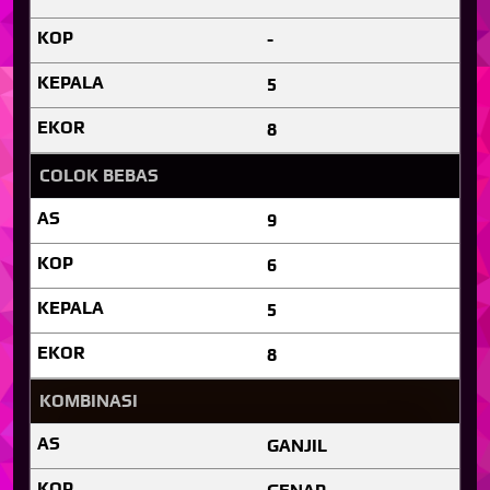
-
5
8
COLOK BEBAS
9
6
5
8
KOMBINASI
GANJIL