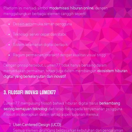
Platform ini menjadi simbol
modernisasi hiburan online
, dengan
menggabungkan berbagai elemen canggih seperti:
Desain antarmuka ramah pengguna
Teknologi server cepat dan stabil
Sistem keamanan digital berlapis
Ragam permainan interaktif dengan kualitas visual tinggi
Dengan prinsip tersebut, Lumen77 tidak hanya bersaing dalam
menyediakan permainan, tetapi juga dalam membangun
ekosistem hiburan
digital yang berkelanjutan dan inovatif
.
3. Filosofi Inovasi Lumen77
Lumen77 mengusung filosofi bahwa hiburan digital harus
berkembang
seiring kemajuan teknologi
dan tetap fokus pada kenyamanan pengguna.
Filosofi ini diterapkan dalam setiap aspek layanan mereka:
User-Centered Design (UCD):
Semua elemen dirancang berdasarkan kebutuhan dan pengalaman