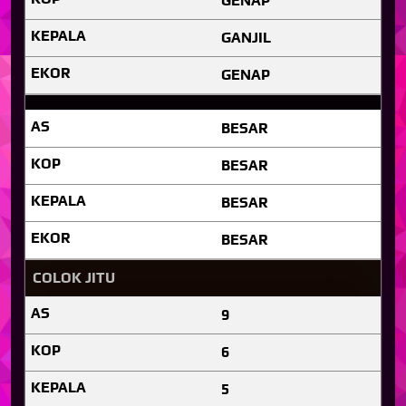
GENAP
GANJIL
GENAP
BESAR
BESAR
BESAR
BESAR
COLOK JITU
9
6
5