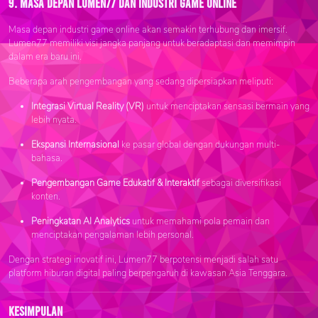
9. Masa Depan Lumen77 dan Industri Game Online
Masa depan industri game online akan semakin terhubung dan imersif.
Lumen77 memiliki visi jangka panjang untuk beradaptasi dan memimpin
dalam era baru ini.
Beberapa arah pengembangan yang sedang dipersiapkan meliputi:
Integrasi Virtual Reality (VR)
untuk menciptakan sensasi bermain yang
lebih nyata.
Ekspansi Internasional
ke pasar global dengan dukungan multi-
bahasa.
Pengembangan Game Edukatif & Interaktif
sebagai diversifikasi
konten.
Peningkatan AI Analytics
untuk memahami pola pemain dan
menciptakan pengalaman lebih personal.
Dengan strategi inovatif ini, Lumen77 berpotensi menjadi salah satu
platform hiburan digital paling berpengaruh di kawasan Asia Tenggara.
Kesimpulan