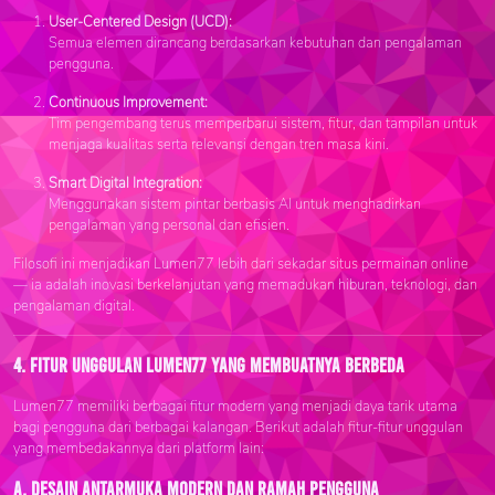
User-Centered Design (UCD):
Semua elemen dirancang berdasarkan kebutuhan dan pengalaman
pengguna.
Continuous Improvement:
Tim pengembang terus memperbarui sistem, fitur, dan tampilan untuk
menjaga kualitas serta relevansi dengan tren masa kini.
Smart Digital Integration:
Menggunakan sistem pintar berbasis AI untuk menghadirkan
pengalaman yang personal dan efisien.
Filosofi ini menjadikan Lumen77 lebih dari sekadar situs permainan online
— ia adalah inovasi berkelanjutan yang memadukan hiburan, teknologi, dan
pengalaman digital.
4. Fitur Unggulan Lumen77 yang Membuatnya Berbeda
Lumen77 memiliki berbagai fitur modern yang menjadi daya tarik utama
bagi pengguna dari berbagai kalangan. Berikut adalah fitur-fitur unggulan
yang membedakannya dari platform lain:
a. Desain Antarmuka Modern dan Ramah Pengguna