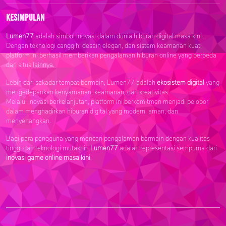
Kesimpulan
Lumen77
adalah simbol inovasi dalam dunia hiburan digital masa kini.
Dengan teknologi canggih, desain elegan, dan sistem keamanan kuat,
platform ini berhasil memberikan pengalaman hiburan online yang berbeda
dari situs lainnya.
Lebih dari sekadar tempat bermain, Lumen77 adalah
ekosistem digital
yang
mengedepankan kenyamanan, keamanan, dan kreativitas.
Melalui inovasi berkelanjutan, platform ini berkomitmen menjadi pelopor
dalam menghadirkan hiburan digital yang modern, aman, dan
menyenangkan.
Bagi para pengguna yang mencari pengalaman bermain dengan kualitas
tinggi dan teknologi mutakhir,
Lumen77
adalah representasi sempurna dari
inovasi game online masa kini
.