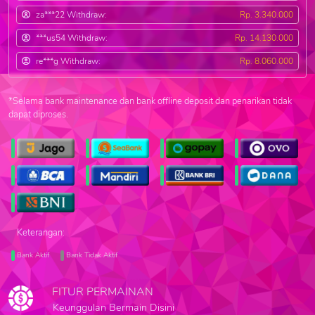
za***22 Withdraw:
Rp. 3.340.000
***us54 Withdraw:
Rp. 14.130.000
re***g Withdraw:
Rp. 8.060.000
*Selama bank maintenance dan bank offline deposit dan penarikan tidak
dapat diproses.
Keterangan:
Bank Aktif
Bank Tidak Aktif
FITUR PERMAINAN
Keunggulan Bermain Disini