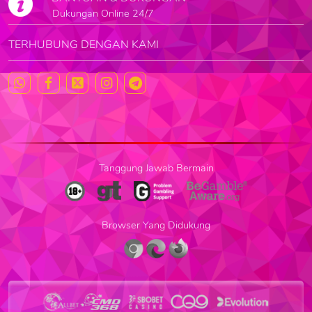
Dukungan Online 24/7
TERHUBUNG DENGAN KAMI
Tanggung Jawab Bermain
Browser Yang Didukung