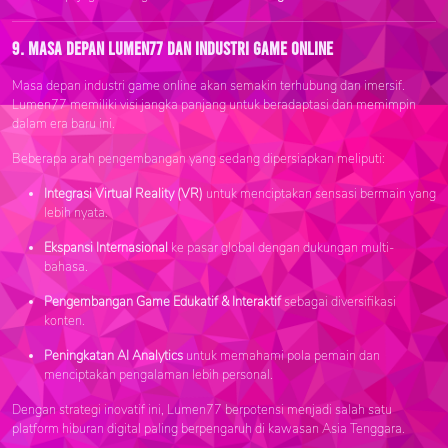
9. Masa Depan Lumen77 dan Industri Game Online
Masa depan industri game online akan semakin terhubung dan imersif.
Lumen77 memiliki visi jangka panjang untuk beradaptasi dan memimpin
dalam era baru ini.
Beberapa arah pengembangan yang sedang dipersiapkan meliputi:
Integrasi Virtual Reality (VR)
untuk menciptakan sensasi bermain yang
lebih nyata.
Ekspansi Internasional
ke pasar global dengan dukungan multi-
bahasa.
Pengembangan Game Edukatif & Interaktif
sebagai diversifikasi
konten.
Peningkatan AI Analytics
untuk memahami pola pemain dan
menciptakan pengalaman lebih personal.
Dengan strategi inovatif ini, Lumen77 berpotensi menjadi salah satu
platform hiburan digital paling berpengaruh di kawasan Asia Tenggara.