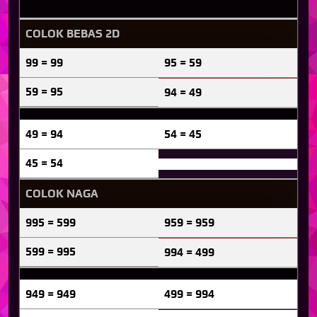
COLOK BEBAS 2D
99 = 99
95 = 59
59 = 95
94 = 49
49 = 94
54 = 45
45 = 54
COLOK NAGA
995 = 599
959 = 959
599 = 995
994 = 499
949 = 949
499 = 994