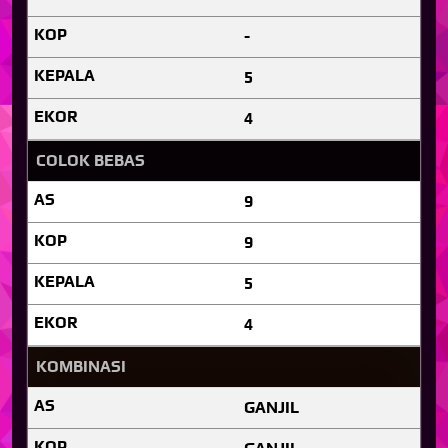
-
5
4
COLOK BEBAS
9
9
5
4
KOMBINASI
GANJIL