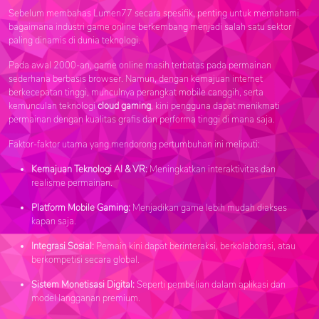
Sebelum membahas Lumen77 secara spesifik, penting untuk memahami
bagaimana industri game online berkembang menjadi salah satu sektor
paling dinamis di dunia teknologi.
Pada awal 2000-an, game online masih terbatas pada permainan
sederhana berbasis browser. Namun, dengan kemajuan internet
berkecepatan tinggi, munculnya perangkat mobile canggih, serta
kemunculan teknologi
cloud gaming
, kini pengguna dapat menikmati
permainan dengan kualitas grafis dan performa tinggi di mana saja.
Faktor-faktor utama yang mendorong pertumbuhan ini meliputi:
Kemajuan Teknologi AI & VR:
Meningkatkan interaktivitas dan
realisme permainan.
Platform Mobile Gaming:
Menjadikan game lebih mudah diakses
kapan saja.
Integrasi Sosial:
Pemain kini dapat berinteraksi, berkolaborasi, atau
berkompetisi secara global.
Sistem Monetisasi Digital:
Seperti pembelian dalam aplikasi dan
model langganan premium.