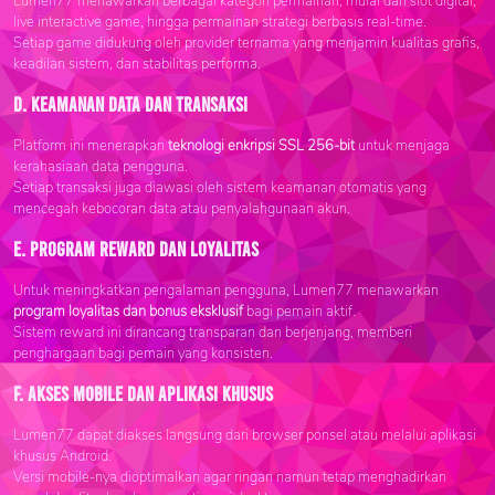
Lumen77 menawarkan berbagai kategori permainan, mulai dari slot digital,
live interactive game, hingga permainan strategi berbasis real-time.
Setiap game didukung oleh provider ternama yang menjamin kualitas grafis,
keadilan sistem, dan stabilitas performa.
d. Keamanan Data dan Transaksi
Platform ini menerapkan
teknologi enkripsi SSL 256-bit
untuk menjaga
kerahasiaan data pengguna.
Setiap transaksi juga diawasi oleh sistem keamanan otomatis yang
mencegah kebocoran data atau penyalahgunaan akun.
e. Program Reward dan Loyalitas
Untuk meningkatkan pengalaman pengguna, Lumen77 menawarkan
program loyalitas dan bonus eksklusif
bagi pemain aktif.
Sistem reward ini dirancang transparan dan berjenjang, memberi
penghargaan bagi pemain yang konsisten.
f. Akses Mobile dan Aplikasi Khusus
Lumen77 dapat diakses langsung dari browser ponsel atau melalui aplikasi
khusus Android.
Versi mobile-nya dioptimalkan agar ringan namun tetap menghadirkan