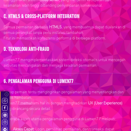
menggunakan sistem
cloud server
, yang menjamin kecepatan dan
keamanan lebih tinggi dibanding penyimpanan konvensional.
c. HTML5 & Cross-Platform Integration
Semua permainan berbasis
HTML5
, yang membuatnya dapat dijalankan di
semua perangkat tanpa perlu instalasi tambahan.
Fitur ini memastikan konsistensi performa di berbagai platform.
d. Teknologi Anti-Fraud
Lumen77 mengimplementasikan sistem deteksi otomatis untuk mencegah
aktivitas mencurigakan dan menjaga keadilan permainan.
6. Pengalaman Pengguna di Lumen77
Setiap pemain tentu menginginkan pengalaman yang menyenangkan dan
x
bebas hambatan.
Lumen77 memahami hal ini dengan menghadirkan
UX (User Experience)
yang dirancang secara detail.
Beberapa aspek utama pengalaman pengguna di Lumen77 meliputi:
Akses Cepat:
Login, pemilihan permainan, dan transaksi dapat