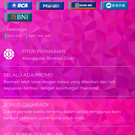
Keterangan:
Bank Aktif
Bank Tidak Aktif
FITUR PERMAINAN
Keunggulan Bermain Disini
SELALU ADA PROMO
Bermain lebih lama dengan bonus yang diberikan dan raih
kepuasan bermain dengan keuntungan maksimal.
BONUS CASHBACK
Dalam periode waktu tertentu dalam setiap minggunya kami
berikan cashback cuma-cuma untuk Anda.
ADA BONUS ROLLINGAN