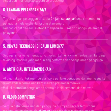
visual dan fitur lengkap seperti versi desktop.
g. Layanan Pelanggan 24/7
Tim dukungan pelanggan tersedia
24 jam setiap hari
untuk membantu
pengguna melalui chat langsung atau email.
Respon cepat dan solusi efektif menjadikan Lumen77 unggul dalam hal
pelayanan.
5. Inovasi Teknologi di Balik Lumen77
Sebagai situs yang mengusung inovasi, Lumen77 memanfaatkan berbagai
teknologi modern yang menunjang performa dan pengalaman pengguna:
a. Artificial Intelligence (AI)
AI digunakan untuk mempelajari pola perilaku pengguna dan menyesuaikan
rekomendasi permainan berdasarkan preferensi mereka.
Hal ini membuat pengalaman bermain lebih personal dan relevan.
b. Cloud Computing
Semua data permainan dan pengguna disimpan secara terdistribusi