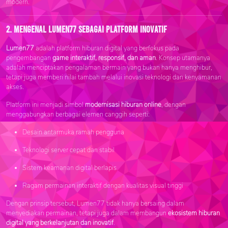
modern.
2. Mengenal Lumen77 Sebagai Platform Inovatif
Lumen77
adalah platform hiburan digital yang berfokus pada
pengembangan
game interaktif, responsif, dan aman
. Konsep utamanya
adalah menciptakan pengalaman bermain yang bukan hanya menghibur,
tetapi juga memberi nilai tambah melalui inovasi teknologi dan kenyamanan
akses.
Platform ini menjadi simbol
modernisasi hiburan online
, dengan
menggabungkan berbagai elemen canggih seperti:
Desain antarmuka ramah pengguna
Teknologi server cepat dan stabil
Sistem keamanan digital berlapis
Ragam permainan interaktif dengan kualitas visual tinggi
Dengan prinsip tersebut, Lumen77 tidak hanya bersaing dalam
menyediakan permainan, tetapi juga dalam membangun
ekosistem hiburan
digital yang berkelanjutan dan inovatif
.