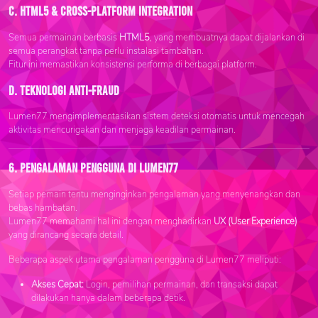
c. HTML5 & Cross-Platform Integration
Semua permainan berbasis
HTML5
, yang membuatnya dapat dijalankan di
semua perangkat tanpa perlu instalasi tambahan.
Fitur ini memastikan konsistensi performa di berbagai platform.
d. Teknologi Anti-Fraud
Lumen77 mengimplementasikan sistem deteksi otomatis untuk mencegah
aktivitas mencurigakan dan menjaga keadilan permainan.
6. Pengalaman Pengguna di Lumen77
Setiap pemain tentu menginginkan pengalaman yang menyenangkan dan
bebas hambatan.
Lumen77 memahami hal ini dengan menghadirkan
UX (User Experience)
yang dirancang secara detail.
Beberapa aspek utama pengalaman pengguna di Lumen77 meliputi:
Akses Cepat:
Login, pemilihan permainan, dan transaksi dapat
dilakukan hanya dalam beberapa detik.