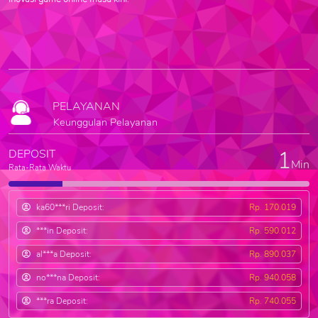
PELAYANAN
Keunggulan Pelayanan
1
DEPOSIT
Min
Rata-Rata Waktu
ka60***ri Deposit:
Rp. 170.019
***in Deposit:
Rp. 590.012
al***a Deposit:
Rp. 890.037
no***na Deposit:
Rp. 940.058
***ra Deposit:
Rp. 740.055