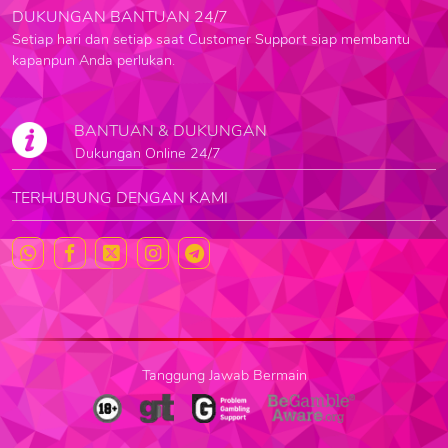
DUKUNGAN BANTUAN 24/7
Setiap hari dan setiap saat Customer Support siap membantu
kapanpun Anda perlukan.
BANTUAN & DUKUNGAN
Dukungan Online 24/7
TERHUBUNG DENGAN KAMI
Tanggung Jawab Bermain