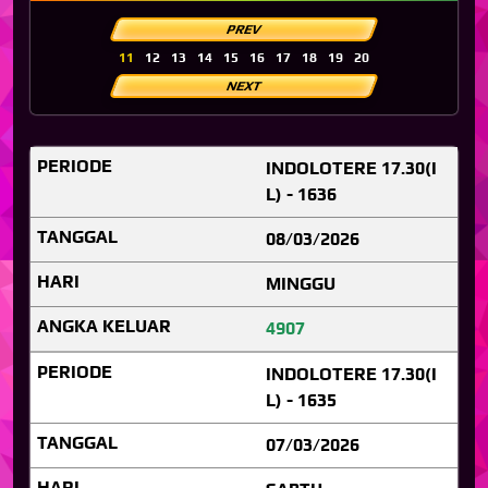
PREV
11
12
13
14
15
16
17
18
19
20
NEXT
INDOLOTERE 17.30(I
L) - 1636
08/03/2026
MINGGU
4907
INDOLOTERE 17.30(I
L) - 1635
07/03/2026