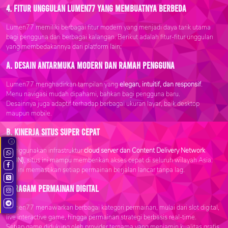
4. Fitur Unggulan Lumen77 yang Membuatnya Berbeda
Lumen77 memiliki berbagai fitur modern yang menjadi daya tarik utama
bagi pengguna dari berbagai kalangan. Berikut adalah fitur-fitur unggulan
yang membedakannya dari platform lain:
a. Desain Antarmuka Modern dan Ramah Pengguna
Lumen77 menghadirkan tampilan yang
elegan, intuitif, dan responsif
.
Menu navigasi mudah dipahami, bahkan bagi pengguna baru.
Desainnya juga adaptif terhadap berbagai ukuran layar, baik desktop
maupun mobile.
b. Kinerja Situs Super Cepat
x
Menggunakan infrastruktur
cloud server dan Content Delivery Network
(CDN)
, situs ini mampu memberikan akses cepat di seluruh wilayah Asia.
Hal ini memastikan setiap permainan berjalan lancar tanpa lag.
c. Ragam Permainan Digital
Lumen77 menawarkan berbagai kategori permainan, mulai dari slot digital,
live interactive game, hingga permainan strategi berbasis real-time.
Setiap game didukung oleh provider ternama yang menjamin kualitas grafis,