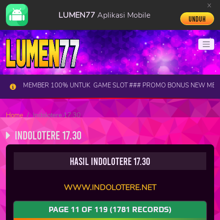
x
LUMEN77
Aplikasi Mobile
Unduh
EMBER 100% UNTUK GAME SLOT ### PROMO BONUS NEW MEMBER 60 
Home
Indolotere 17.30
Indolotere 17.30
Hasil Indolotere 17.30
WWW.INDOLOTERE.NET
PAGE
11
OF
119
(1781 RECORDS)