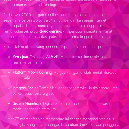
paling dinamis di dunia teknologi.
Pada awal 2000-an, game online masih terbatas pada permainan
sederhana berbasis browser. Namun, dengan kemajuan internet
berkecepatan tinggi, munculnya perangkat mobile canggih, serta
kemunculan teknologi
cloud gaming
, kini pengguna dapat menikmati
permainan dengan kualitas grafis dan performa tinggi di mana saja.
Faktor-faktor utama yang mendorong pertumbuhan ini meliputi:
Kemajuan Teknologi AI & VR:
Meningkatkan interaktivitas dan
realisme permainan.
Platform Mobile Gaming:
Menjadikan game lebih mudah diakses
kapan saja.
Integrasi Sosial:
Pemain kini dapat berinteraksi, berkolaborasi, atau
berkompetisi secara global.
Sistem Monetisasi Digital:
Seperti pembelian dalam aplikasi dan
model langganan premium.
Lumen77 memanfaatkan momentum ini dengan menghadirkan situs
hiburan digital yang selaras dengan kebutuhan dan kebiasaan pengguna