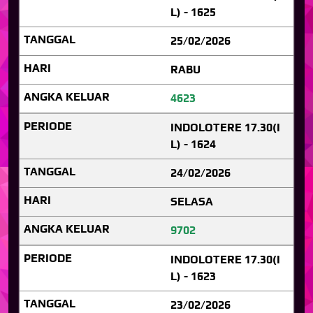
L) - 1625
25/02/2026
RABU
4623
INDOLOTERE 17.30(I
L) - 1624
24/02/2026
SELASA
9702
INDOLOTERE 17.30(I
L) - 1623
23/02/2026